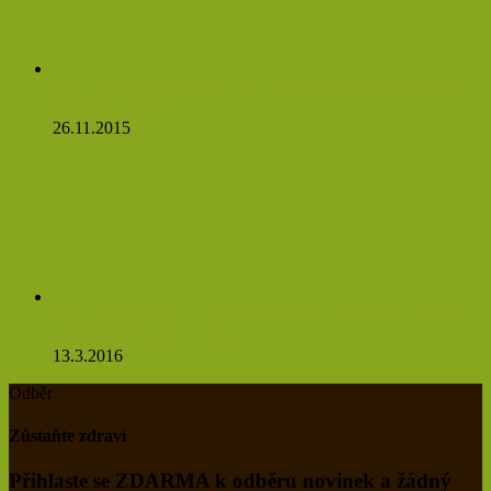
Víte, co se stane, když budete jíst česnek na lačný žaludek?
Budete se divit
26.11.2015
Pampeliškový čaj údajně ovlivňuje nádorové buňky natolik,
že se do 48 hodin rozpadají
13.3.2016
Odběr
Zůstaňte zdraví
Přihlaste se ZDARMA k odběru novinek a žádný