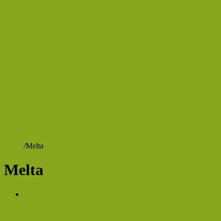
Domů
/
Melta
Melta
Rady a tipy