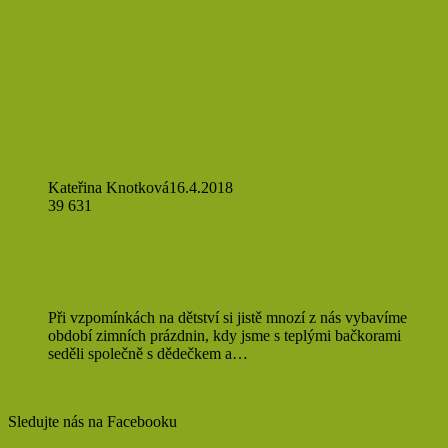
Kateřina Knotková
16.4.2018
39 631
Kouzlená melta a její pozitivní vliv na
zdraví
Při vzpomínkách na dětství si jistě mnozí z nás vybavíme
období zimních prázdnin, kdy jsme s teplými bačkorami
seděli společně s dědečkem a…
Přečíst více »
Sledujte nás na Facebooku
Find us on Facebook