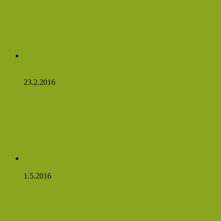
Česnekový sirup silnější než penicilín a my máme recept!
Čtěte:
23.2.2016
Rostlinné látky, které podporují zdravé cukry v krvi
1.5.2016