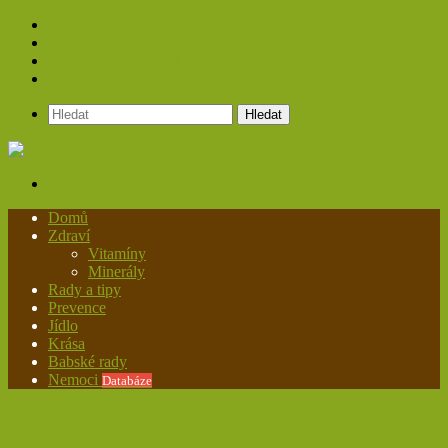
Spolupráce
Redakce
Zásady ochrany osobních údajů
Kontakt
Hledat
Menu
Domů
Zdraví
Vitamíny
Minerály
Rady a tipy
Prevence
Jídlo
Krása
Babské rady
Nemoci
Databáze