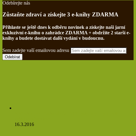
Odebírejte nás
Zůstaňte zdraví a získejte 3 e-knihy ZDARMA
Přihlaste se ještě dnes k odběru novinek a získejte naši jarní
exkluzivní e-knihu o zahrádce ZDARMA + obdržíte 2 starší e-
knihy a budete dostávat další vydání v budoucnu.
Sem zadejte vaší emailovou adresu
Netřesk a jeho třaskavá síla: Ničí cysty, myomy a ještě
zvládne očistit tělo!
16.3.2016