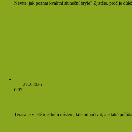
Nevíte, jak poznat kvalitní sluneční brýle? Zjistěte, proč je důl
Přečíst více »
Jirka
27.2.2026
0
97
Markýzy proti dešti: využijte svou tera
Terasa je v létě ideálním místem, kde odpočívat, ale také pořád
Přečíst více »