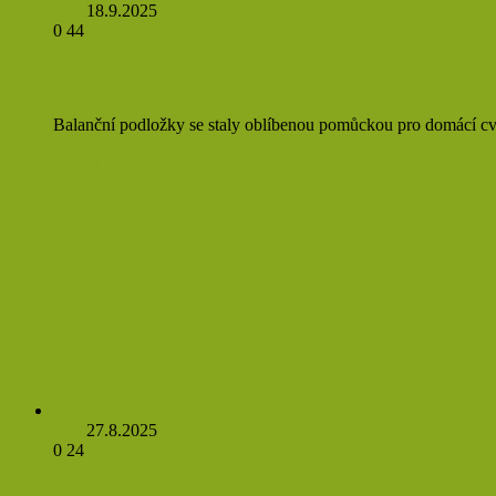
Jirka
18.9.2025
0
44
Zdravotní benefity balanční podložky
Balanční podložky se staly oblíbenou pomůckou pro domácí cvič
Přečíst více »
Jirka
27.8.2025
0
24