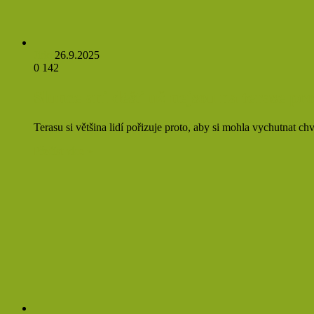
Jirka
26.9.2025
0
142
Slunce ani déšť už nejsou na terase pr
Terasu si většina lidí pořizuje proto, aby si mohla vychutnat 
Přečíst více »