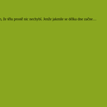
imě pomocí zeleninových šťáv
, že tělu prostě nic nechybí. Jenže jakmile se délka dne začne…
yhnout se těm, které očím škodí?