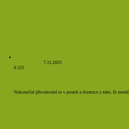
Dalibor Navrátil
7.11.2025
0
225
Konec nespavosti: Objevte, co konečně 
Nekonečné převalování se v posteli a frustrace z toho, že nemů
Přečíst více »