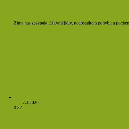
Jarní detox: jak nastartovat tělo po z
Zima nás zasypala těžkými jídly, nedostatkem pohybu a pocitem
Přečíst více »
Jirka
7.3.2026
0
82
Jak poznat kvalitní sluneční brýle a v