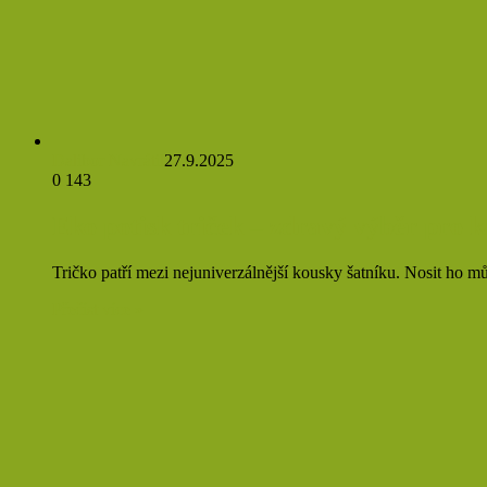
Dalibor Navrátil
27.9.2025
0
143
Eko potisk triček – zdravý výběr pro 
Tričko patří mezi nejuniverzálnější kousky šatníku. Nosit ho m
Přečíst více »