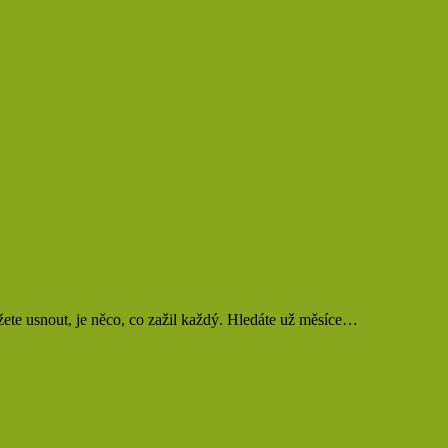
uklidní vaši mysl
žete usnout, je něco, co zažil každý. Hledáte už měsíce…