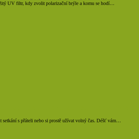
ežitý UV filtr, kdy zvolit polarizační brýle a komu se hodí…
su naplno ať už svítí slunce, nebo zrovna pr
at setkání s přáteli nebo si prostě užívat volný čas. Déšť vám…