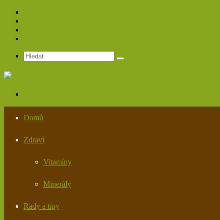
Spolupráce
Redakce
Zásady ochrany osobních údajů
Kontakt
Hledat
Menu
Domů
Zdraví
Vitamíny
Minerály
Rady a tipy