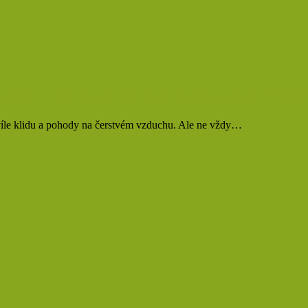
oblém: Hliníkové pergoly nabízí chytré řeše
chvíle klidu a pohody na čerstvém vzduchu. Ale ne vždy…