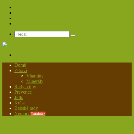
Spolupráce
Redakce
Zásady ochrany osobních údajů
Kontakt
Hledat
Menu
Domů
Zdraví
Vitamíny
Minerály
Rady a tipy
Prevence
Jídlo
Krása
Babské rady
Nemoci
Databáze