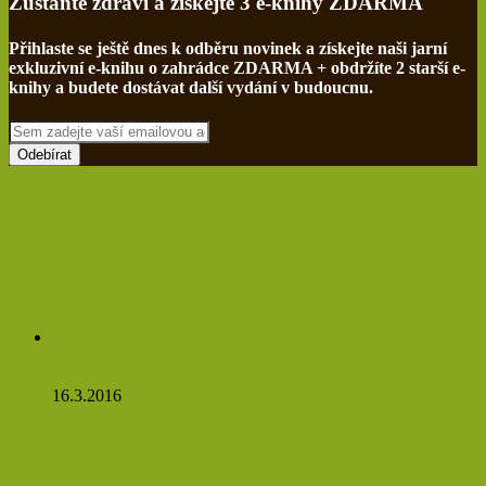
Zůstaňte zdraví a získejte 3 e-knihy ZDARMA
Přihlaste se ještě dnes k odběru novinek a získejte naši jarní
exkluzivní e-knihu o zahrádce ZDARMA + obdržíte 2 starší e-
knihy a budete dostávat další vydání v budoucnu.
Sem
zadejte
vaší
emailovou
adresu
Netřesk a jeho třaskavá síla: Ničí cysty, myomy a ještě
zvládne očistit tělo!
16.3.2016