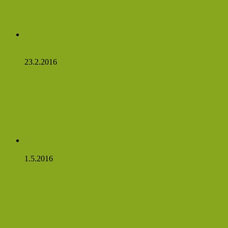
Česnekový sirup silnější než penicilín a my máme recept!
Čtěte:
23.2.2016
Rostlinné látky, které podporují zdravé cukry v krvi
1.5.2016