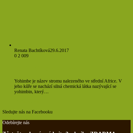
Prevence
Renata Bachtíková
29.6.2017
0
2 009
Yohimbin pro zdraví
Yohimbe je název stromu nalezeného ve střední Africe. V
jeho kůře se nachází silná chemická látka nazývající se
yohimbin, který…
Přečíst více »
Sledujte nás na Facebooku
Find us on Facebook
Odebírejte nás