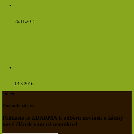
Víte, co se stane, když budete jíst česnek na lačný žaludek?
Budete se divit
26.11.2015
Pampeliškový čaj údajně ovlivňuje nádorové buňky natolik,
že se do 48 hodin rozpadají
13.3.2016
Odběr
Zůstaňte zdraví
Přihlaste se ZDARMA k odběru novinek a žádný
nový článek vám už neunikne!