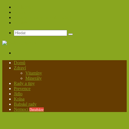
Spolupráce
Redakce
Zásady ochrany osobních údajů
Kontakt
Hledat
Menu
Domů
Zdraví
Vitamíny
Minerály
Rady a tipy
Prevence
Jídlo
Krása
Babské rady
Nemoci
Databáze