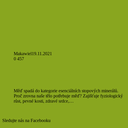
Makawiel
19.11.2021
0
457
Měď: účinná na hojení ran, ale také
při chudokrevnosti
Měď spadá do kategorie esenciálních stopových minerálů.
Proč zrovna naše tělo potřebuje měď? Zajišťuje fyziologický
růst, pevné kosti, zdravé srdce,…
Přečíst více »
Sledujte nás na Facebooku
Find us on Facebook