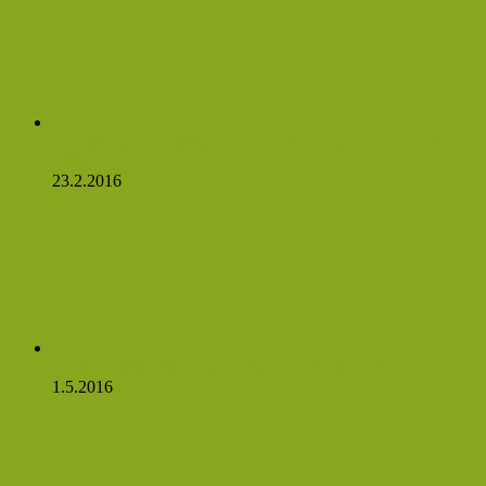
Česnekový sirup silnější než penicilín a my máme recept!
Čtěte:
23.2.2016
Rostlinné látky, které podporují zdravé cukry v krvi
1.5.2016