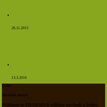
Víte, co se stane, když budete jíst česnek na lačný žaludek?
Budete se divit
26.11.2015
Pampeliškový čaj údajně ovlivňuje nádorové buňky natolik,
že se do 48 hodin rozpadají
13.3.2016
Odběr
Zůstaňte zdraví
Přihlaste se ZDARMA k odběru novinek a žádný