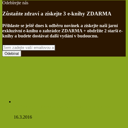
Odebírejte nás
Zůstaňte zdraví a získejte 3 e-knihy ZDARMA
Přihlaste se ještě dnes k odběru novinek a získejte naši jarní
exkluzivní e-knihu o zahrádce ZDARMA + obdržíte 2 starší e-
knihy a budete dostávat další vydání v budoucnu.
Sem
zadejte
vaší
emailovou
adresu
Netřesk a jeho třaskavá síla: Ničí cysty, myomy a ještě
zvládne očistit tělo!
16.3.2016