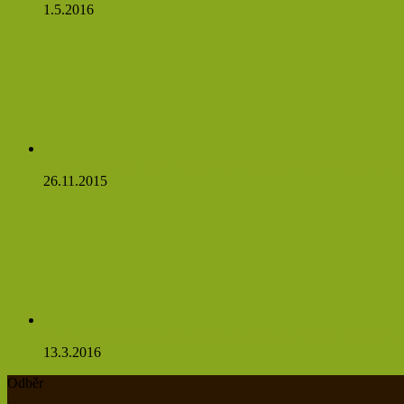
1.5.2016
Víte, co se stane, když budete jíst česnek na lačný žaludek? Bud
26.11.2015
Pampeliškový čaj údajně ovlivňuje nádorové buňky natolik, že 
13.3.2016
Odběr