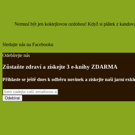
Zima přeje kandovanému ovoci: zpracuj
Nemusí být jen koktejlovou ozdobou! Když si plátek z kandovan
Přečíst více »
Sledujte nás na Facebooku
Find us on Facebook
Odebírejte nás
Zůstaňte zdraví a získejte 3 e-knihy ZDARMA
Přihlaste se ještě dnes k odběru novinek a získejte naši jarní e
Sem
zadejte
vaší
emailovou
adresu