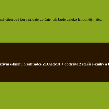
te si s námi citrusovou kůru
é citrusové kůry přidáte do čaje, tak bude daleko lahodnější, ale…
xkluzivní e-knihu o zahrádce ZDARMA + obdržíte 2 starší e-knihy a