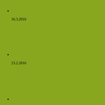
Netřesk a jeho třaskavá síla: Ničí cysty, myomy a ještě zvládne o
16.3.2016
Česnekový sirup silnější než penicilín a my máme recept! Čtěte
23.2.2016
Rostlinné látky, které podporují zdravé cukry v krvi