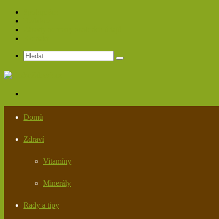
Spolupráce
Redakce
Zásady ochrany osobních údajů
Kontakt
Hledat
Menu
Domů
Zdraví
Vitamíny
Minerály
Rady a tipy