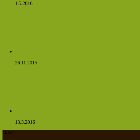
1.5.2016
Víte, co se stane, když budete jíst česnek na lačný žaludek? Bud
26.11.2015
Pampeliškový čaj údajně ovlivňuje nádorové buňky natolik, že 
13.3.2016
Odběr