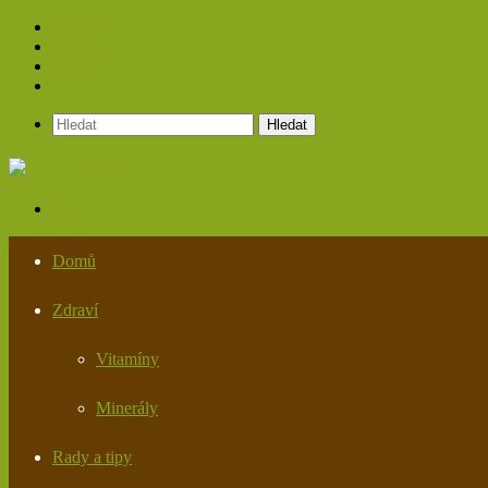
Spolupráce
Redakce
Zásady ochrany osobních údajů
Kontakt
Hledat
Menu
Domů
Zdraví
Vitamíny
Minerály
Rady a tipy