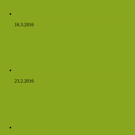
Netřesk a jeho třaskavá síla: Ničí cysty, myomy a ještě zvládne o
16.3.2016
Česnekový sirup silnější než penicilín a my máme recept! Čtěte
23.2.2016
Rostlinné látky, které podporují zdravé cukry v krvi