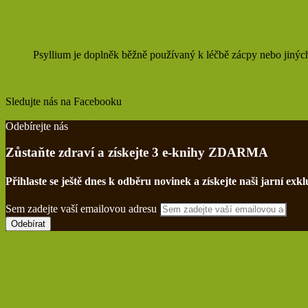
Psyllium je velkým pomocníkem přede
Psyllium je doplněk běžně používaný k léčbě zácpy nebo jiných
Přečíst více »
Sledujte nás na Facebooku
Find us on Facebook
Odebírejte nás
Zůstaňte zdraví a získejte 3 e-knihy ZDARMA
Přihlaste se ještě dnes k odběru novinek a získejte naši jarní e
Sem zadejte vaší emailovou adresu