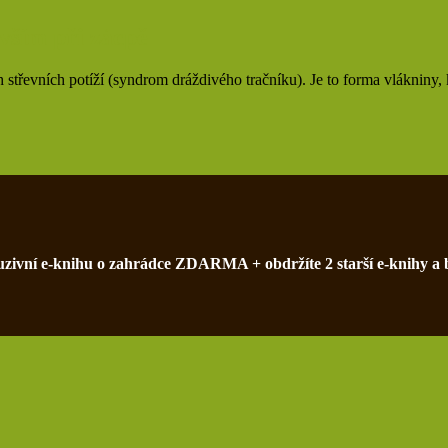
vším při zácpě
 střevních potíží (syndrom dráždivého tračníku). Je to forma vlákniny,
xkluzivní e-knihu o zahrádce ZDARMA + obdržíte 2 starší e-knihy a