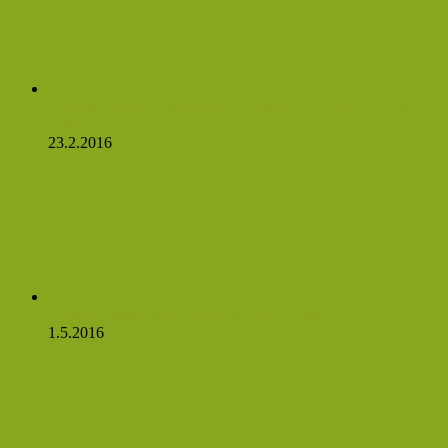
Česnekový sirup silnější než penicilín a my máme recept!
Čtěte:
23.2.2016
Rostlinné látky, které podporují zdravé cukry v krvi
1.5.2016