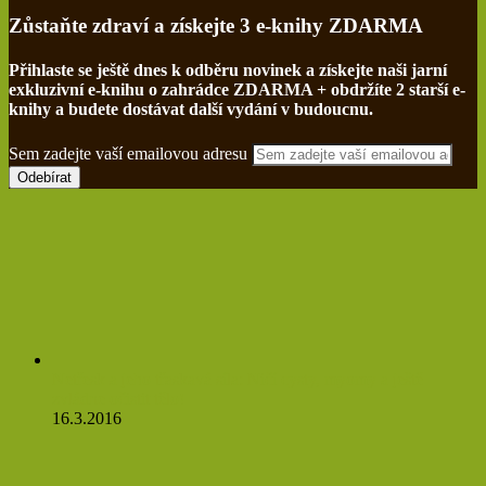
Zůstaňte zdraví a získejte 3 e-knihy ZDARMA
Přihlaste se ještě dnes k odběru novinek a získejte naši jarní
exkluzivní e-knihu o zahrádce ZDARMA + obdržíte 2 starší e-
knihy a budete dostávat další vydání v budoucnu.
Sem zadejte vaší emailovou adresu
Netřesk a jeho třaskavá síla: Ničí cysty, myomy a ještě
zvládne očistit tělo!
16.3.2016