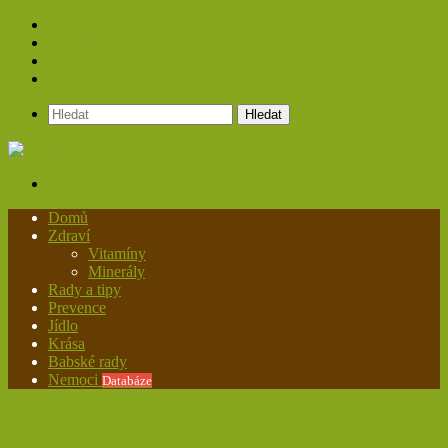
Spolupráce
Redakce
Zásady ochrany osobních údajů
Kontakt
Hledat
Menu
Domů
Zdraví
Vitamíny
Minerály
Rady a tipy
Prevence
Jídlo
Krása
Babské rady
Nemoci
Databáze