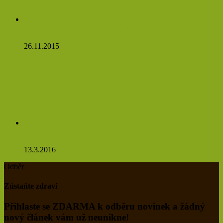
Víte, co se stane, když budete jíst česnek na lačný žaludek?
Budete se divit
26.11.2015
Pampeliškový čaj údajně ovlivňuje nádorové buňky natolik,
že se do 48 hodin rozpadají
13.3.2016
Odběr
Zůstaňte zdraví
Přihlaste se ZDARMA k odběru novinek a žádný
nový článek vám už neunikne!