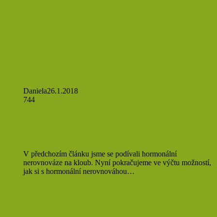
Daniela
26.1.2018
744
Nerovnováha hormonální soustavy:
Jak si s ní přirozeně poradit? II. díl
V předchozím článku jsme se podívali hormonální
nerovnováze na kloub. Nyní pokračujeme ve výčtu možností,
jak si s hormonální nerovnováhou…
Přečíst více »