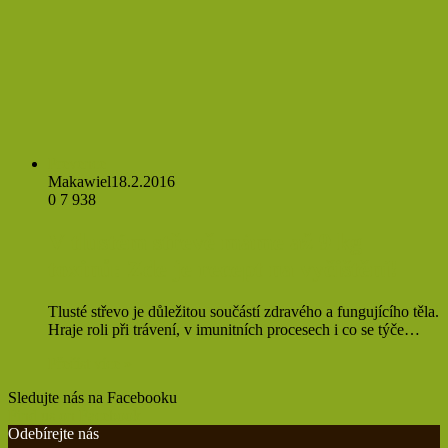
Prevence
Makawiel
18.2.2016
0
7 938
V tlustém střevě máme až 9 kg
toxinů: Zde je recept na vyčištění!
Tlusté střevo je důležitou součástí zdravého a fungujícího těla.
Hraje roli při trávení, v imunitních procesech i co se týče…
Přečíst více »
Sledujte nás na Facebooku
Find us on Facebook
Odebírejte nás