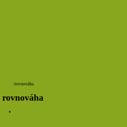
Domů
/
rovnováha
rovnováha
Nezařazené