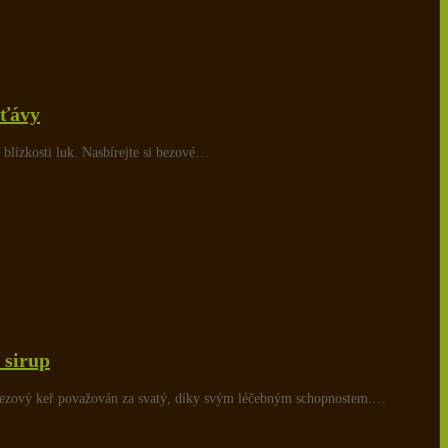
šťávy
 blízkosti luk. Nasbírejte si bezové…
 sirup
l bezový keř považován za svatý, díky svým léčebným schopnostem.…