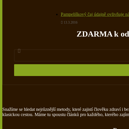
Pampeliškový čaj údajně ovlivňuje ná
13.3.2016
ZDARMA k odbě
Snažíme se hledat nejrůznější metody, které zajistí člověku zdraví i
klasickou cestou. Máme tu spoustu článků pro každého, kterého zajímá