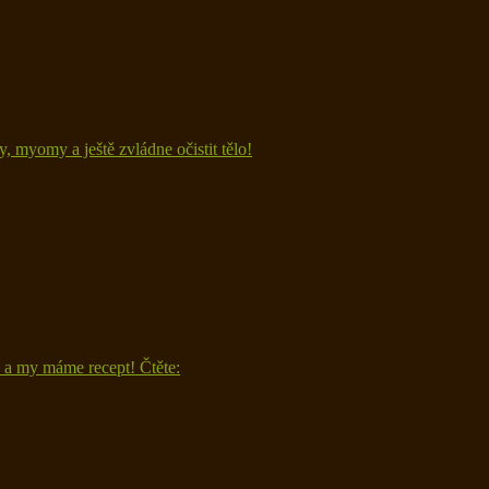
ty, myomy a ještě zvládne očistit tělo!
n a my máme recept! Čtěte: