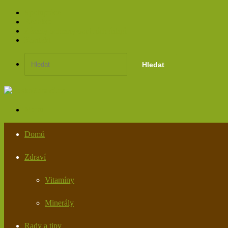
Spolupráce
Redakce
Zásady ochrany osobních údajů
Kontakt
Hledat
Menu
Domů
Zdraví
Vitamíny
Minerály
Rady a tipy