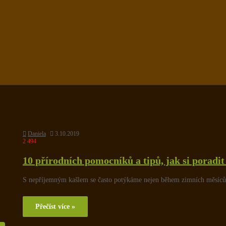
Daniela
3.10.2019
2 494
10 přírodních pomocníků a tipů, jak si poradit 
S nepříjemným kašlem se často potýkáme nejen během zimních měsíců,
Přečíst více »