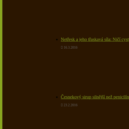
Netřesk a jeho třaskavá síla: Ničí cys
16.3.2016
Česnekový sirup silnější než penicilí
23.2.2016