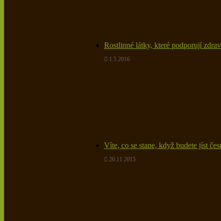
Rostlinné látky, které podporují zdra
1.5.2016
Víte, co se stane, když budete jíst če
26.11.2015