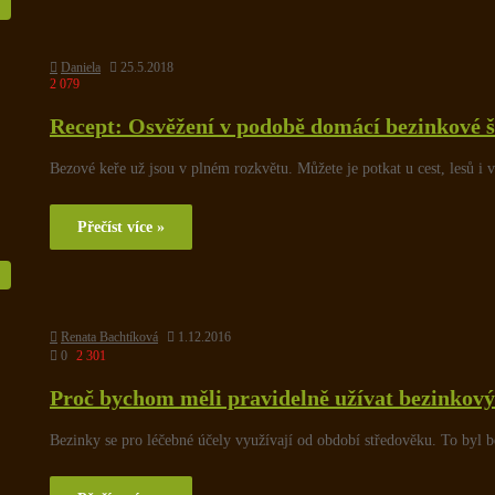
Daniela
25.5.2018
2 079
Recept: Osvěžení v podobě domácí bezinkové 
Bezové keře už jsou v plném rozkvětu. Můžete je potkat u cest, lesů i v
Přečíst více »
Renata Bachtíková
1.12.2016
0
2 301
Proč bychom měli pravidelně užívat bezinkový
Bezinky se pro léčebné účely využívají od období středověku. To by