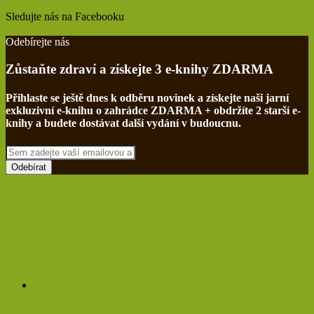
Sledujte nás na Facebooku
Find us on Facebook
Odebírejte nás
Zůstaňte zdraví a získejte 3 e-knihy ZDARMA
Přihlaste se ještě dnes k odběru novinek a získejte naši jarní
exkluzivní e-knihu o zahrádce ZDARMA + obdržíte 2 starší e-
knihy a budete dostávat další vydání v budoucnu.
Sem
zadejte
vaší
emailovou
adresu
Netřesk a jeho třaskavá síla: Ničí cysty, myomy a ještě
zvládne očistit tělo!