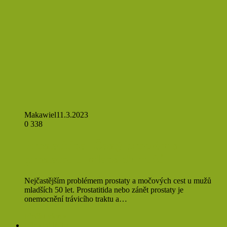
Makawiel
11.3.2023
0
338
Prostatitida: Častý problém s
prostatou u mladších mužů
Nejčastějším problémem prostaty a močových cest u mužů
mladších 50 let. Prostatitida nebo zánět prostaty je
onemocnění trávicího traktu a…
Přečíst více »
Přírodní léčba