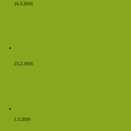
16.3.2016
Česnekový sirup silnější než penicilín a my máme recept!
Čtěte:
23.2.2016
Rostlinné látky, které podporují zdravé cukry v krvi
1.5.2016