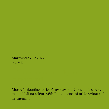
Makawiel
25.12.2022
0
2 309
Přírodní a domácí léky na
inkontinenci
Močová inkontinence je běžný stav, který postihuje stovky
milionů lidí na celém světě. Inkontinence si může vybrat daň
na vašem…
Přečíst více »