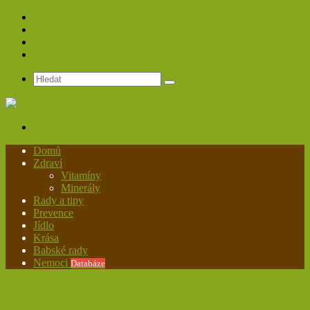
Spolupráce
Redakce
Zásady ochrany osobních údajů
Kontakt
Hledat
Menu
Domů
Zdraví
Vitamíny
Minerály
Rady a tipy
Prevence
Jídlo
Krása
Babské rady
Nemoci
Databáze