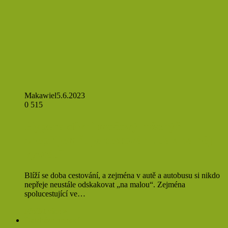
Makawiel
5.6.2023
0
515
Hyperaktivní močový měchýř
znepříjemňuje cestování. Jak na něj
vyzrát?
Blíží se doba cestování, a zejména v autě a autobusu si nikdo
nepřeje neustále odskakovat „na malou“. Zejména
spolucestující ve…
Přečíst více »
Databáze nemocí