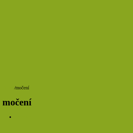
Domů
/
močení
močení
Prevence