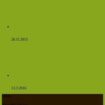
Víte, co se stane, když budete jíst česnek na lačný žaludek?
Budete se divit
26.11.2015
Pampeliškový čaj údajně ovlivňuje nádorové buňky natolik,
že se do 48 hodin rozpadají
13.3.2016
Odběr