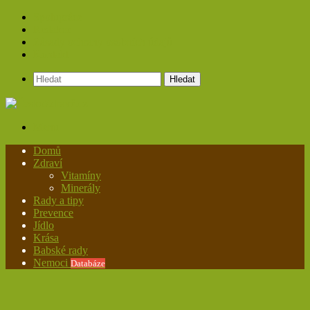
Spolupráce
Redakce
Zásady ochrany osobních údajů
Kontakt
Hledat
Menu
Domů
Zdraví
Vitamíny
Minerály
Rady a tipy
Prevence
Jídlo
Krása
Babské rady
Nemoci
Databáze