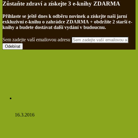
Zůstaňte zdraví a získejte 3 e-knihy ZDARMA
Přihlaste se ještě dnes k odběru novinek a získejte naši jarní
exkluzivní e-knihu o zahrádce ZDARMA + obdržíte 2 starší e-
knihy a budete dostávat další vydání v budoucnu.
Sem zadejte vaší emailovou adresu
Netřesk a jeho třaskavá síla: Ničí cysty, myomy a ještě
zvládne očistit tělo!
16.3.2016