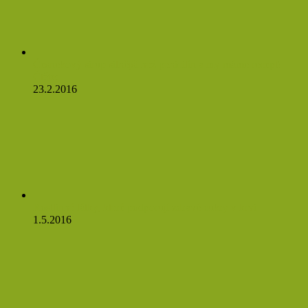
Česnekový sirup silnější než penicilín a my máme recept!
Čtěte:
23.2.2016
Rostlinné látky, které podporují zdravé cukry v krvi
1.5.2016