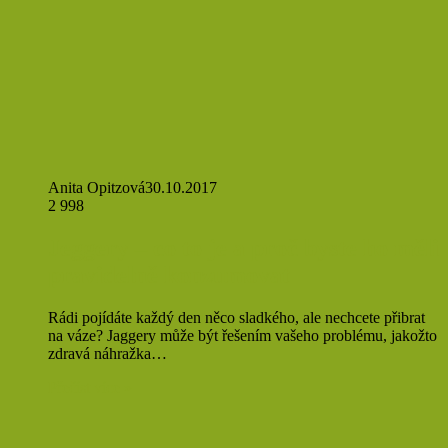
Anita Opitzová
30.10.2017
2 998
Jeggery – co to je a proč byste ho měli
pravidelně konzumovat
Rádi pojídáte každý den něco sladkého, ale nechcete přibrat
na váze? Jaggery může být řešením vašeho problému, jakožto
zdravá náhražka…
Přečíst více »