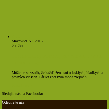
Krása
Makawiel
15.1.2016
0
8 598
Jednoduchý recept, jak získat trvale
rovné vlasy
Můžeme se vsadit, že každá žena sní o lesklých, hladkých a
pevných vlasech. Pár let zpět byla móda zřejmě v…
Přečíst více »
Sledujte nás na Facebooku
Find us on Facebook
Odebírejte nás