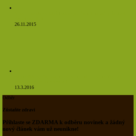
Víte, co se stane, když budete jíst česnek na lačný žaludek?
Budete se divit
26.11.2015
Pampeliškový čaj údajně ovlivňuje nádorové buňky natolik,
že se do 48 hodin rozpadají
13.3.2016
Odběr
Zůstaňte zdraví
Přihlaste se ZDARMA k odběru novinek a žádný
nový článek vám už neunikne!