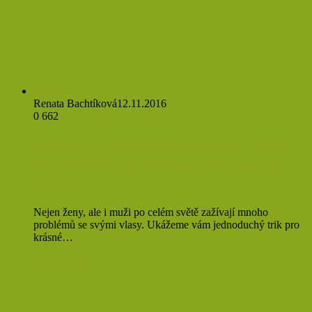
Krása
Renata Bachtíková
12.11.2016
0
662
Jednoduchý trik pro zdravé a lesklé
vlasy: V hlavní roli domácí směs a
alobal
Nejen ženy, ale i muži po celém světě zažívají mnoho
problémů se svými vlasy. Ukážeme vám jednoduchý trik pro
krásné…
Přečíst více »