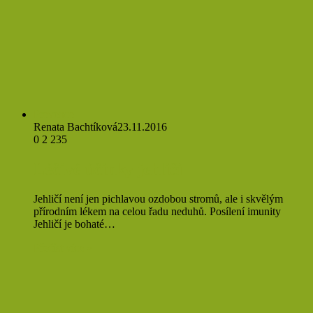
Prevence
Renata Bachtíková
23.11.2016
0
2 235
Léčivé účinky jehličí
Jehličí není jen pichlavou ozdobou stromů, ale i skvělým
přírodním lékem na celou řadu neduhů. Posílení imunity
Jehličí je bohaté…
Přečíst více »