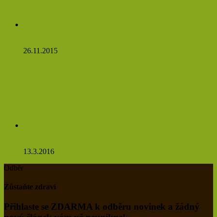
Víte, co se stane, když budete jíst česnek na lačný žaludek?
Budete se divit
26.11.2015
Pampeliškový čaj údajně ovlivňuje nádorové buňky natolik,
že se do 48 hodin rozpadají
13.3.2016
Odběr
Zůstaňte zdraví
Přihlaste se ZDARMA k odběru novinek a žádný