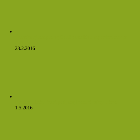
Česnekový sirup silnější než penicilín a my máme recept!
Čtěte:
23.2.2016
Rostlinné látky, které podporují zdravé cukry v krvi
1.5.2016