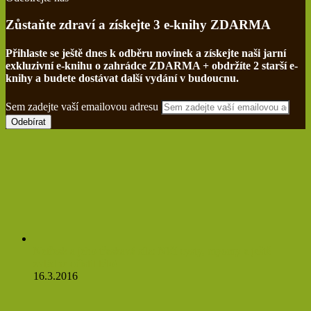
Zůstaňte zdraví a získejte 3 e-knihy ZDARMA
Přihlaste se ještě dnes k odběru novinek a získejte naši jarní
exkluzivní e-knihu o zahrádce ZDARMA + obdržíte 2 starší e-
knihy a budete dostávat další vydání v budoucnu.
Sem zadejte vaší emailovou adresu
Netřesk a jeho třaskavá síla: Ničí cysty, myomy a ještě
zvládne očistit tělo!
16.3.2016