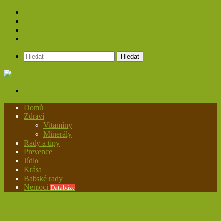
Spolupráce
Redakce
Zásady ochrany osobních údajů
Kontakt
Hledat
Menu
Domů
Zdraví
Vitamíny
Minerály
Rady a tipy
Prevence
Jídlo
Krása
Babské rady
Nemoci
Databáze