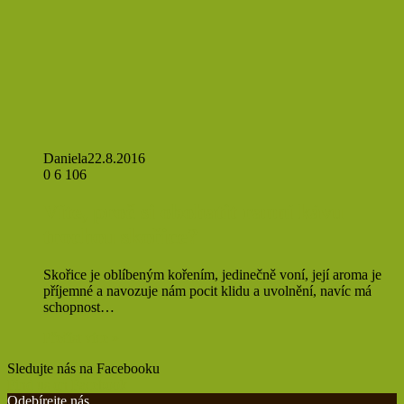
Daniela
22.8.2016
0
6 106
Víte, proč si obohatit ranní kávu
trochou skořice?
Skořice je oblíbeným kořením, jedinečně voní, její aroma je
příjemné a navozuje nám pocit klidu a uvolnění, navíc má
schopnost…
Přečíst více »
Sledujte nás na Facebooku
Find us on Facebook
Odebírejte nás