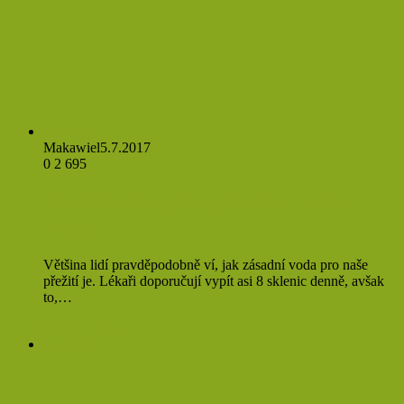
Prevence
Makawiel
5.7.2017
0
2 695
12 překvapivých výhod pití horké
vody
Většina lidí pravděpodobně ví, jak zásadní voda pro naše
přežití je. Lékaři doporučují vypít asi 8 sklenic denně, avšak
to,…
Přečíst více »
Prevence