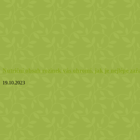
Nutriční obsah rozinek vás ohromí, jak je nejlépe zař
19.10.2023