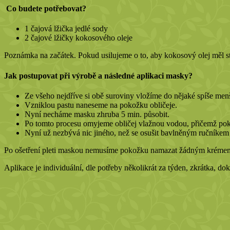
Co budete potřebovat?
1 čajová lžička jedlé sody
2 čajové lžičky kokosového oleje
Poznámka na začátek. Pokud usilujeme o to, aby kokosový olej měl ste
Jak postupovat při výrobě a následné aplikaci masky?
Ze všeho nejdříve si obě suroviny vložíme do nějaké spíše men
Vzniklou pastu naneseme na pokožku obličeje.
Nyní necháme masku zhruba 5 min. působit.
Po tomto procesu omyjeme obličej vlažnou vodou, přičemž po
Nyní už nezbývá nic jiného, než se osušit bavlněným ručníkem 
Po ošetření pleti maskou nemusíme pokožku namazat žádným krémem,
Aplikace je individuální, dle potřeby několikrát za týden, zkrátka, d