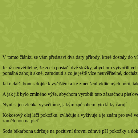
V tomto článku se vám představí dva dary přírody, které dostaly do 
Je až neuvěřitelné, že zcela postačí dvě složky, abychom vytvořili v
pomáhá zahojit akné, zarudnutí a co je ještě více neuvěřitelné, docház
Jako další bonus dojde k vyčištění a ke zmenšení viditelných pórů, tak
A jak již bylo zmíněno výše, abychom vyrobili tuto zázračnou pleťov
Nyní si jen zlehka vysvětlíme, jakým způsobem tyto látky čarují.
Kokosový olej léčí pokožku, zvlhčuje a vyživuje a je znám pro své vel
zaměřenou na pleť.
Soda bikarbona udržuje na pozitivní úrovni zdravé pH pokožky a do