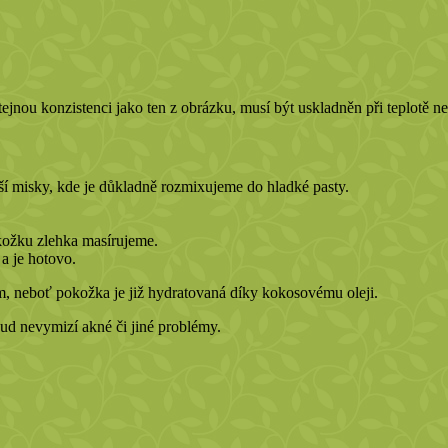
jnou konzistenci jako ten z obrázku, musí být uskladněn při teplotě ne
ší misky, kde je důkladně rozmixujeme do hladké pasty.
kožku zlehka masírujeme.
a je hotovo.
 neboť pokožka je již hydratovaná díky kokosovému oleji.
okud nevymizí akné či jiné problémy.