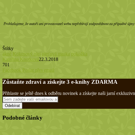
Prohlašujeme, že autoři ani provozovatel webu nepřebírají zodpovědnost za případné újmy z
Štítky
akné
Kokosový olej
pleťová maska
pokožka
Kateřina Knotková
22.3.2018
701
Tisknout
Facebook
Poslat přes email
Zůstaňte zdraví a získejte 3 e-knihy ZDARMA
Přihlaste se ještě dnes k odběru novinek a získejte naši jarní exklu
Sem
zadejte
vaší
emailovou
Podobné články
adresu