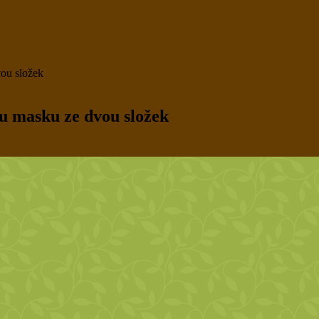
vou složek
ou masku ze dvou složek