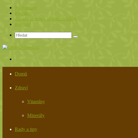
Spolupráce
Redakce
Zásady ochrany osobních údajů
Kontakt
Hledat
Menu
Domů
Zdraví
Vitamíny
Minerály
Rady a tipy