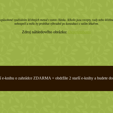
působené využíváním léčebných metod v tomto článku. Ačkoliv jsou recepty, rady nebo léčebné m
nebezpečí a mělo by probíhat výhradně po konzultaci s vaším lékařem.
Zdroj náhledového obrázku:
Depositphotos
zivní e-knihu o zahrádce ZDARMA + obdržíte 2 starší e-knihy a budete do