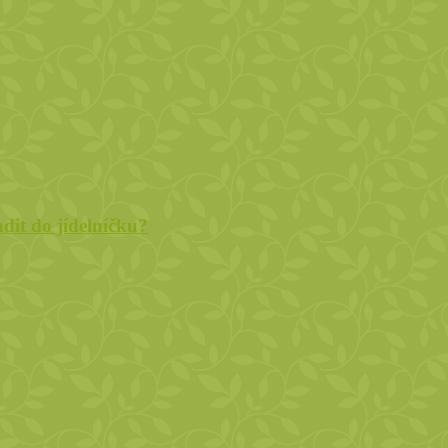
adit do jídelníčku?