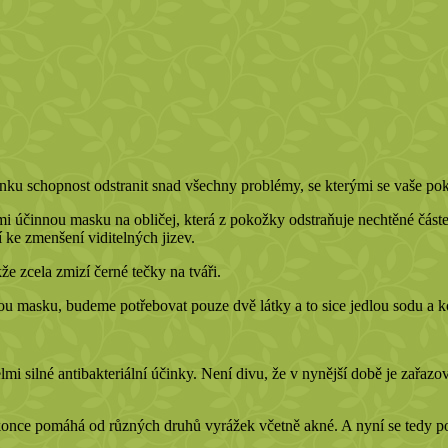
vínku schopnost odstranit snad všechny problémy, se kterými se vaše p
elmi účinnou masku na obličej, která z pokožky odstraňuje nechtěné čás
í ke zmenšení viditelných jizev.
že zcela zmizí černé tečky na tváři.
ou masku, budeme potřebovat pouze dvě látky a to sice jedlou sodu a k
mi silné antibakteriální účinky. Není divu, že v nynější době je zařazo
konce pomáhá od různých druhů vyrážek včetně akné. A nyní se tedy po