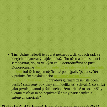
Tip:
Úplně nejlepší je vybrat některou z dárkových sad, ve
kterých obdarovaný najde od každého něco a bude si moci
sám vybírat, do jak velkých chilli dobrodružství se pustí.
Doporučujeme
dárkovou sadu 12 práškových druhů
chilli
koření
(od těch nejjemnějších až po nejpálivější na světě)
v praktickém stojánku nebo
ochutnávkovou sadu 9
tekutý
ch chilli mash
. Opravdoví gurmáni zase jistě ocení
pečlivě sestavený box plný chilli delikates. Schválně, co zmizí
jako první: pikantní paštika nebo džem, trhané maso, arašídy
v chilli těstíčku nebo nejrůznější druhy nakládaných a
sušených papriček?