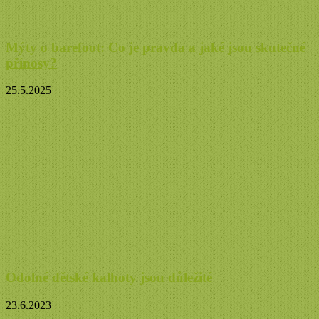
Mýty o barefoot: Co je pravda a jaké jsou skutečné
přínosy?
25.5.2025
Odolné dětské kalhoty jsou důležité
23.6.2023