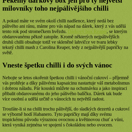
Pekelný dárkový box jen pro ty největší
milovníky toho nejpálivějšího chilli
A pokud máte ve svém okolí chilli nadšence, který nedá bez
pálivého ani ránu, máme pro vás nápad na dárek, který z vás udělá
tento rok pod stromečkem hvězdu.
Dárkový box Reaper
, se kterým
obdarovanému pěkně zatopíte. Kromě některých nejpálivějších
druhů chilli obsahuje totiž ve skleněné lahvičce ve tvaru lebky
tekutý chilli mash z Carolina Reaper, tedy z nejpálivější papričky na
světě.
Vneste špetku chilli i do svých vánoc
Nebojte se letos okořenit špetkou chilli i vánoční cukroví – příjemně
vás prohřeje a díky pálivému kapsaicinu nastartuje váš metabolismus
i dobrou náladu. Pár kousků můžete na ochutnávku a jako inspiraci
přibalit obdarovanému do jeho pálivého balíčku. Dárek tak bude
více osobní a udělá určitě o vánocích tu největší radost.
Troufáte-li si na chilli trochu pálivější, do sladkých dezertů a cukroví
se výborně hodí Habanero. Tyto papričky mají díky svému
tropickému původu výraznou ovocnou a květinovou chuť a vůni,
která vyniká zejména ve spojení s čokoládou nebo ovocem.