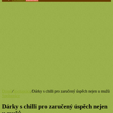
Domů
/
Spolupráce
/
Dárky s chilli pro zaručený úspěch nejen u mužů
Spolupráce
Dárky s chilli pro zaručený úspěch nejen