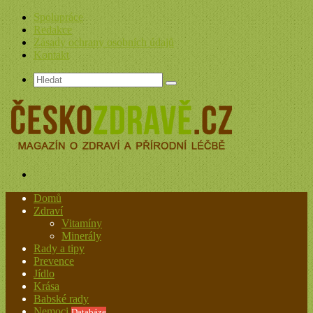
Spolupráce
Redakce
Zásady ochrany osobních údajů
Kontakt
Hledat
Menu
Domů
Zdraví
Vitamíny
Minerály
Rady a tipy
Prevence
Jídlo
Krása
Babské rady
Nemoci
Databáze