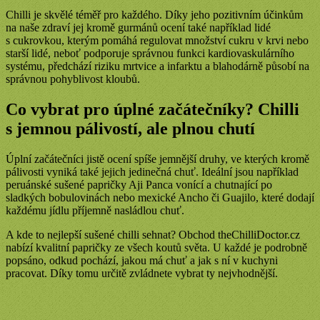
Chilli je skvělé téměř pro každého. Díky jeho pozitivním účinkům
na naše zdraví jej kromě gurmánů ocení také například lidé
s cukrovkou, kterým pomáhá regulovat množství cukru v krvi nebo
starší lidé, neboť podporuje správnou funkci kardiovaskulárního
systému, předchází riziku mrtvice a infarktu a blahodárně působí na
správnou pohyblivost kloubů.
Co vybrat pro úplné začátečníky? Chilli
s jemnou pálivostí, ale plnou chutí
Úplní začátečníci jistě ocení spíše jemnější druhy, ve kterých kromě
pálivosti vyniká také jejich jedinečná chuť. Ideální jsou například
peruánské sušené papričky Aji Panca vonící a chutnající po
sladkých bobulovinách nebo mexické Ancho či Guajilo, které dodají
každému jídlu příjemně nasládlou chuť.
A kde to nejlepší sušené chilli sehnat? Obchod theChilliDoctor.cz
nabízí kvalitní papričky ze všech koutů světa. U každé je podrobně
popsáno, odkud pochází, jakou má chuť a jak s ní v kuchyni
pracovat. Díky tomu určitě zvládnete vybrat ty nejvhodnější.