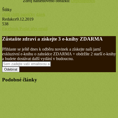
Zdroj náhledového obrázku:
Depositphotos
Štítky
chilli
chilli papričky
dárek
Redakce
9.12.2019
538
Tisknout
Facebook
Poslat přes email
Zůstaňte zdraví a získejte 3 e-knihy ZDARMA
Přihlaste se ještě dnes k odběru novinek a získejte naši jarní
exkluzivní e-knihu o zahrádce ZDARMA + obdržíte 2 starší e-knihy
a budete dostávat další vydání v budoucnu.
Sem
zadejte
vaší
emailovou
Podobné články
adresu