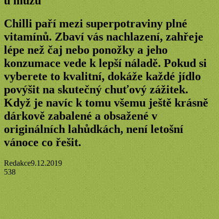
u mužů
Chilli paří mezi superpotraviny plné
vitamínů. Zbaví vás nachlazení, zahřeje
lépe než čaj nebo ponožky a jeho
konzumace vede k lepší náladě. Pokud si
vyberete to kvalitní, dokáže každé jídlo
povýšit na skutečný chuťový zážitek.
Když je navíc k tomu všemu ještě krásně
dárkově zabalené a obsažené v
originálních lahůdkách, není letošní
vánoce co řešit.
Redakce
9.12.2019
538