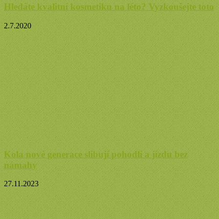
Hledáte kvalitní kosmetiku na léto? Vyzkoušejte toto
2.7.2020
Kola nové generace slibují pohodlí a jízdu bez
námahy
27.11.2023