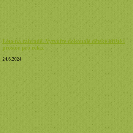
Léto na zahradě: Vytvořte dokonalé dětské hřiště i
prostor pro relax
24.6.2024