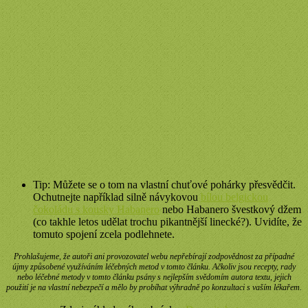
Tip: Můžete se o tom na vlastní chuťové pohárky přesvědčit.
Ochutnejte například silně návykovou
bílou belgickou
čokoládu s kousky Habanero
nebo Habanero švestkový džem
(co takhle letos udělat trochu pikantnější linecké?). Uvidíte, že
tomuto spojení zcela podlehnete.
Prohlašujeme, že autoři ani provozovatel webu nepřebírají zodpovědnost za případné
újmy způsobené využíváním léčebných metod v tomto článku. Ačkoliv jsou recepty, rady
nebo léčebné metody v tomto článku psány s nejlepším svědomím autora textu, jejich
použití je na vlastní nebezpečí a mělo by probíhat výhradně po konzultaci s vaším lékařem.