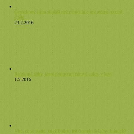
Česnekový sirup silnější než penicilín a my máme recept!
Čtěte:
23.2.2016
Rostlinné látky, které podporují zdravé cukry v krvi
1.5.2016
Víte, co se stane, když budete jíst česnek na lačný žaludek?