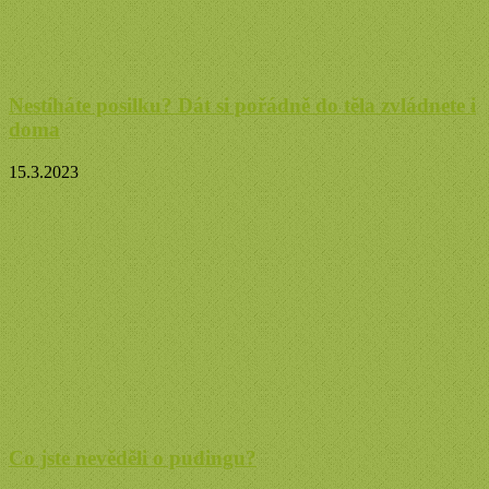
Nestíháte posilku? Dát si pořádně do těla zvládnete i
doma
15.3.2023
Co jste nevěděli o pudingu?