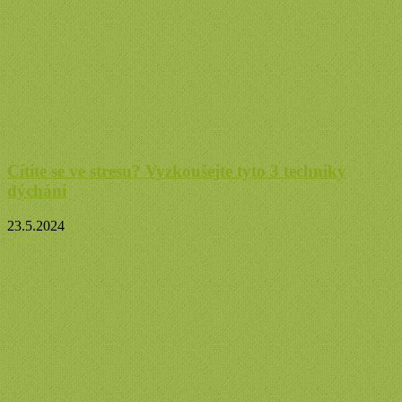
Cítíte se ve stresu? Vyzkoušejte tyto 3 techniky
dýchání
23.5.2024