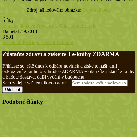
Zdroj náhledového obrázku:
Depositphotos
Štítky
kyselina
linolová
Prevence
Účinky
zdraví
zdroje
Daniela
17.9.2018
3 501
Facebook
Poslat přes email
Tisknout
Zůstaňte zdraví a získejte 3 e-knihy ZDARMA
Přihlaste se ještě dnes k odběru novinek a získejte naši jarní
exkluzivní e-knihu o zahrádce ZDARMA + obdržíte 2 starší e-knihy
a budete dostávat další vydání v budoucnu.
Sem zadejte vaší emailovou adresu
Podobné články