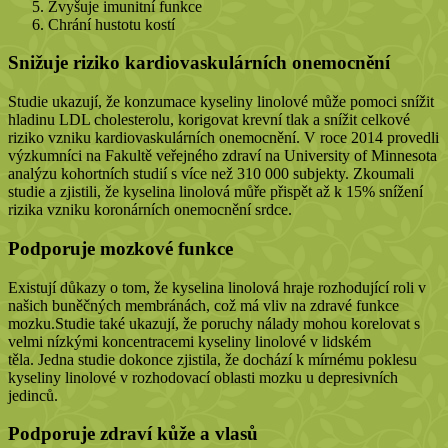
Zvyšuje imunitní funkce
Chrání hustotu kostí
Snižuje riziko kardiovaskulárních onemocnění
Studie ukazují, že konzumace kyseliny linolové může pomoci snížit
hladinu LDL cholesterolu, korigovat krevní tlak a snížit celkové
riziko vzniku kardiovaskulárních onemocnění.
V roce 2014 provedli
výzkumníci na Fakultě veřejného zdraví na University of Minnesota
analýzu kohortních studií s více než 310 000 subjekty. Zkoumali
studie a zjistili, že kyselina linolová můře přispět až k 15% snížení
rizika vzniku koronárních onemocnění srdce.
Podporuje mozkové funkce
Existují důkazy o tom, že kyselina linolová hraje rozhodující roli v
našich buněčných membránách, což má vliv na zdravé funkce
mozku.
Studie také ukazují, že poruchy nálady mohou korelovat s
velmi nízkými koncentracemi kyseliny linolové v lidském
těla.
Jedna studie dokonce zjistila, že dochází k mírnému poklesu
kyseliny linolové v rozhodovací oblasti mozku u depresivních
jedinců.
Podporuje zdraví kůže a vlasů