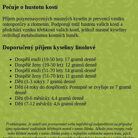
Pečuje o hustotu kostí
Příjem polynenasycených mastných kyselin je prevencí vzniku
osteoporózy a zlomenin. Podporují totiž hustotu vašich kostí a
předchází vzniku křehkosti vašich kostí, jelikož mastné kyseliny
ovlivňují metabolismus kostních buněk.
Doporučený příjem kyseliny linolové
Dospělí muži (19-50 let): 17 gramů denně
Dospělé ženy (19-50 let): 12 gramů denně
Dospělí muži (51-70 let): 14 gramů denně
Dospělé ženy (51-70 let): 11 gramů denně
Děti (1-3 roky): 7 gramů denně
Děti (4 roky do dospělosti): Postupně se zvyšuje ze 7 gramů
denně
Děti (0-6 měsíců): 4,4 gramů denně
Děti (7-12 měsíců): 4,6 gramů denně
Zdroj
Prohlašujeme, že autoři ani provozovatel webu nepřebírají zodpovědnost za případné
újmy způsobené využíváním léčebných metod v tomto článku. Ačkoliv jsou recepty, rady
nebo léčebné metody v tomto článku psány s nejlepším svědomím autora textu, jejich
použití je na vlastní nebezpečí a mělo by probíhat výhradně po konzultaci s vaším lékařem.