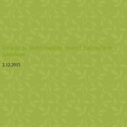
Utrácíte za drahé doplňky stravy? Nahraďte je
jahodami
2.12.2015