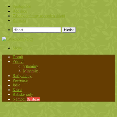
Spolupráce
Redakce
Zásady ochrany osobních údajů
Kontakt
Hledat
Menu
Domů
Zdraví
Vitamíny
Minerály
Rady a tipy
Prevence
Jídlo
Krása
Babské rady
Nemoci
Databáze