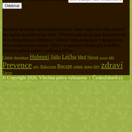
Snažíme se hledat nejrůznější metody, které zajistí člověku zdraví i
bez každodenního braní léků. Některé naše texty jsou kontroverzní
svou metodickou odlišností, některé vám pomohou v diagnostice
nemoci klasickou cestou. Máme tu spoustu článků pro každého,
kterého zajímá zdraví a přírodní léčba.
Hubnutí
Léčba
Jídlo
Med
Citron
Návod
pleť
detoxikace
ovoce
zdraví
Prevence
Recept
tipy
Rakovina
spánek
rady
strava
Zázvor
© Copyright 2026, Všechna práva vyhrazena |
ČeskoZdravě.cz
Back to top button