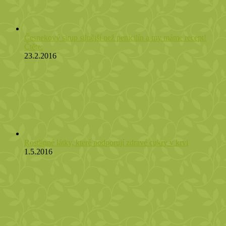
Česnekový sirup silnější než penicilín a my máme recept!
Čtěte:
23.2.2016
Rostlinné látky, které podporují zdravé cukry v krvi
1.5.2016