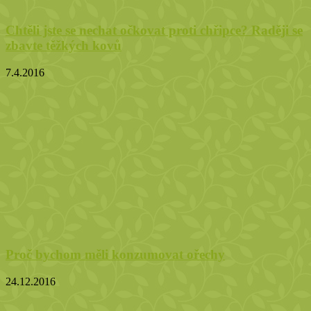
Chtěli jste se nechat očkovat proti chřipce? Raději se
zbavte těžkých kovů
7.4.2016
Proč bychom měli konzumovat ořechy
24.12.2016