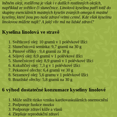
lněném oleji, rozšířena je však i v dalších rostlinných olejích,
například ze světlice či slunečnice. Linolová kyselina patří totiž do
skupiny esenciálních mastných kyselin zvaných omega-6 mastné
kyseliny, které jsou pro naše zdraví velmi cenné. Kde však kyselinu
linolovou můžete najít? A jaký vliv má na lidské zdraví?
Kyselina linolová ve stravě
Světlicový olej: 10 gramů v 1 polévkové lžíci
Slunečnicová semínka
: 9,7 gramů na 30 g
Piniové oříšky : 9,4 gramů za 30 g
Sójový olej: 8,9 gramů v 1 polévkové lžíci
Slunečnicový olej: 8,9 gramů v 1 polévkové lžíci
Kukuřičný olej: 7,3 g v 1 polévkové lžíci
Pekanové ořechy: 6,4 gramů ve 30 g
Sezamový olej: 5,6 gramu v 1 polévkové lžíci
Brazilské ořechy: 5,8 gramů na 30 g
6 výhod dostatečné konzumace kyseliny linolové
Může snížit riziko vzniku kardiovaskulárních onemocnění
Podporuje funkce mozku
Podporuje zdraví kůže a vlasů
Zlepšuje reprodukční zdraví