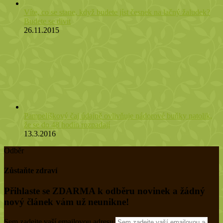
Víte, co se stane, když budete jíst česnek na lačný žaludek?
Budete se divit
26.11.2015
Pampeliškový čaj údajně ovlivňuje nádorové buňky natolik,
že se do 48 hodin rozpadají
13.3.2016
Odběr
Zůstaňte zdraví
Přihlaste se ZDARMA k odběru novinek a žádný
nový článek vám už neunikne!
Sem zadejte vaší emailovou adresu