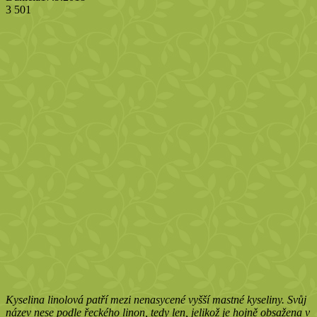
3 501
Kyselina linolová patří mezi nenasycené vyšší mastné kyseliny. Svůj
název nese podle řeckého linon, tedy len, jelikož je hojně obsažena v