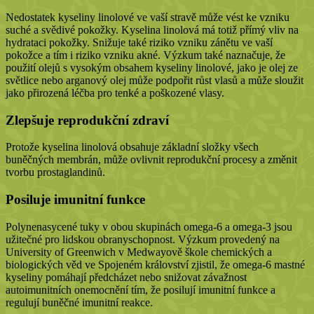
Nedostatek kyseliny linolové ve vaší stravě může vést ke vzniku
suché a svědivé pokožky. Kyselina linolová má totiž přímý vliv na
hydrataci pokožky. Snižuje také riziko vzniku zánětu ve vaší
pokožce a tím i riziko vzniku akné.
Výzkum také naznačuje, že
použití olejů s vysokým obsahem kyseliny linolové, jako je olej ze
světlice nebo arganový olej
může podpořit růst vlasů a může sloužit
jako přirozená léčba pro tenké a poškozené vlasy.
Zlepšuje reprodukční zdraví
Protože kyselina linolová obsahuje základní složky všech
buněčných membrán, může ovlivnit reprodukční procesy a změnit
tvorbu prostaglandinů.
Posiluje imunitní funkce
Polynenasycené tuky v obou skupinách omega-6 a omega-3 jsou
užitečné pro lidskou obranyschopnost. Výzkum provedený na
University of Greenwich v Medwayově škole chemických a
biologických věd ve Spojeném království zjistil, že omega-6 mastné
kyseliny pomáhají předcházet nebo snižovat závažnost
autoimunitních onemocnění tím, že posilují imunitní funkce a
regulují buněčné imunitní reakce.