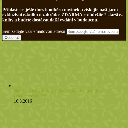
Přihlaste se ještě dnes k odběru novinek a získejte naši jarní
exkluzivní e-knihu o zahrádce ZDARMA + obdržíte 2 starší e-
knihy a budete dostávat další vydání v budoucnu.
Sem zadejte vaší emailovou adresu
Netřesk a jeho třaskavá síla: Ničí cysty, myomy a ještě
zvládne očistit tělo!
16.3.2016