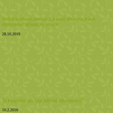
Nejlepší zdroje omega-3 a proč dbát na jejich
dostatečný přísun ve stravě
28.10.2019
Je bezpečné pít čaje během těhotenství?
10.2.2016