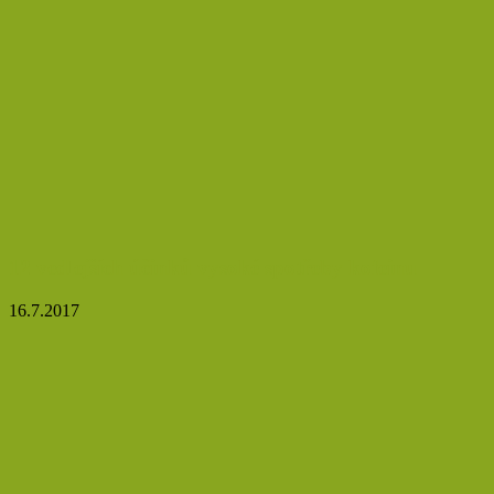
12 vedlejších účinků vysoké spotřeby kofeinu
16.7.2017