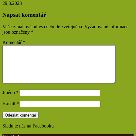
29.3.2023
Napsat komentář
Vaše e-mailová adresa nebude zveřejněna.
Vyžadované informace
jsou označeny
*
Komentář
*
Jméno
*
E-mail
*
Sledujte nás na Facebooku
Find us on Facebook