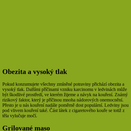
Obezita a vysoký tlak
Pokud konzumujete všechny zmíněné potraviny přichází obezita a
vysoký tlak. Dalšími příčinami vzniku karcinomu v ledvinách může
být škodlivé prostředí, ve kterém žijeme a návyk na kouření. Známý
rizikový faktor, který je příčinou mnoha nádorových onemocnění.
Přesto je u nás kouření nadále poměrně dost populární. Ledviny jsou
pod vlivem kouření také. Část látek z cigaretového kouře se totiž z
těla vylučuje močí.
Grilované maso