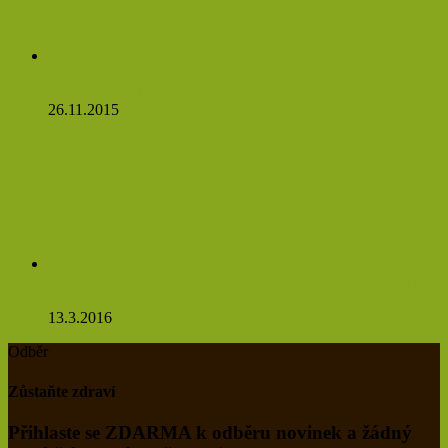
Víte, co se stane, když budete jíst česnek na lačný žaludek?
Budete se divit
26.11.2015
Pampeliškový čaj údajně ovlivňuje nádorové buňky natolik,
že se do 48 hodin rozpadají
13.3.2016
Odběr
Zůstaňte zdraví
Přihlaste se ZDARMA k odběru novinek a žádný