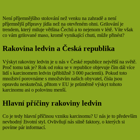
Není příjemnějšího stolování než venku na zahradě a není
příjemnější přípravy jídla než na otevřeném ohni. Grilování je
trendem, který miluje většina Čechů a to nejenom v létě. Víte však
co vám grilované maso, kromě vynikající chuti, může přinést?
Rakovina ledvin a Česká republika
Výskyt rakoviny ledvin je u nás v České republice největší na světě.
Proč tomu tak je? Rok od roku se v republice objevuje čím dál více
lidí s karcinomem ledvin (přibližně 3 000 pacientů). Pokud toto
množství porovnáme s množstvím našich obyvatel, čísla jsou
opravdu neskutečná, přitom v EU je průměrně výskyt tohoto
karcinomu asi o polovinu menší.
Hlavní příčiny rakoviny ledvin
Co je tedy hlavní příčinou vzniku karcinomu? U nás je to především
nevhodný životní styl. Ovlivňují nás silně faktory, o kterých si
povíme pár informací.