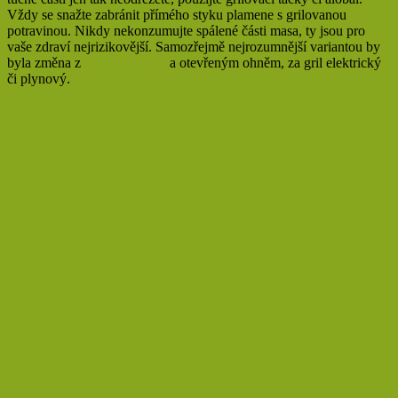
Vždy se snažte zabránit přímého styku plamene s grilovanou
potravinou. Nikdy nekonzumujte spálené části masa, ty jsou pro
vaše zdraví nejrizikovější. Samozřejmě nejrozumnější variantou by
byla změna z
grilu na uhlíky
a otevřeným ohněm, za gril elektrický
či plynový.