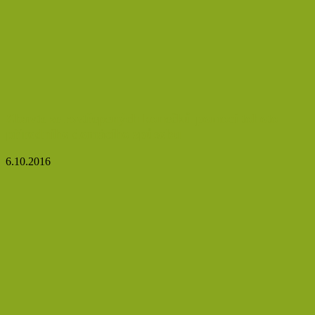
Zbavte se roztřepených konečků pomocí tohoto
přírodního domácího způsobu
6.10.2016