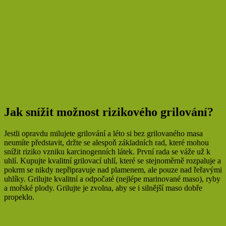
Jak snížit možnost rizikového grilování?
Jestli opravdu milujete grilování a léto si bez grilovaného masa
neumíte představit, držte se alespoň základních rad, které mohou
snížit riziko vzniku karcinogenních látek. První rada se váže už k
uhlí. Kupujte kvalitní grilovací uhlí, které se stejnoměrně rozpaluje a
pokrm se nikdy nepřipravuje nad plamenem, ale pouze nad řeřavými
uhlíky. Grilujte kvalitní a odpočaté (nejlépe marinované maso), ryby
a mořské plody. Grilujte je zvolna, aby se i silnější maso dobře
propeklo.