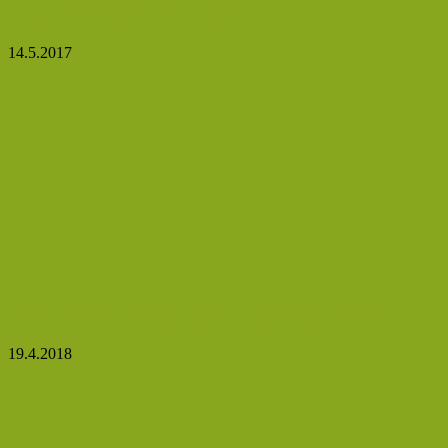
13 potravin bohaté na měď
14.5.2017
Vydejte se na sběr mladých lístků břízy bělokoré
19.4.2018