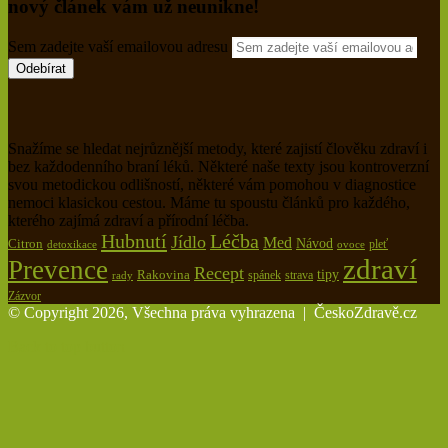
nový článek vám už neunikne!
Sem zadejte vaší emailovou adresu
Snažíme se hledat nejrůznější metody, které zajistí člověku zdraví i
bez každodenního braní léků. Některé naše texty jsou kontroverzní
svou metodickou odlišností, některé vám pomohou v diagnostice
nemoci klasickou cestou. Máme tu spoustu článků pro každého,
kterého zajímá zdraví a přírodní léčba.
Hubnutí
Léčba
Jídlo
Med
Citron
Návod
pleť
detoxikace
ovoce
zdraví
Prevence
Recept
tipy
Rakovina
spánek
rady
strava
Zázvor
© Copyright 2026, Všechna práva vyhrazena |
ČeskoZdravě.cz
Back to top button