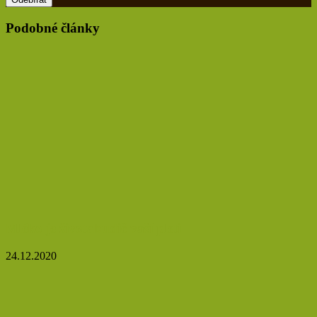
Podobné články
Mléko je životabudič vaší pleti
24.12.2020