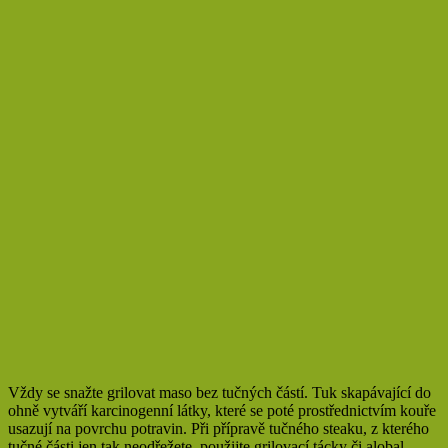
Vždy se snažte grilovat maso bez tučných částí. Tuk skapávající do
ohně vytváří karcinogenní látky, které se poté prostřednictvím kouře
usazují na povrchu potravin. Při přípravě tučného steaku, z kterého
tučné části jen tak neodřežete, použijte grilovací tácky či alobal.