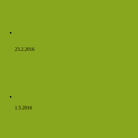
Česnekový sirup silnější než penicilín a my máme recept!
Čtěte:
23.2.2016
Rostlinné látky, které podporují zdravé cukry v krvi
1.5.2016