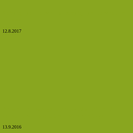
6 obyčejných potravin s neobyčejnými zdravotními
přínosy
12.8.2017
Příliš mnoho estrogenu v potravě škodí: Proč
konzumovat nízkotučné mléčné výrobky?
13.9.2016