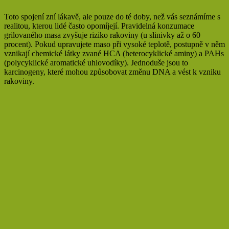
Toto spojení zní lákavě, ale pouze do té doby, než vás seznámíme s
realitou, kterou lidé často opomíjejí. Pravidelná konzumace
grilovaného masa zvyšuje riziko rakoviny (u slinivky až o 60
procent). Pokud upravujete maso při vysoké teplotě, postupně v něm
vznikají chemické látky zvané HCA (heterocyklické aminy) a PAHs
(polycyklické aromatické uhlovodíky). Jednoduše jsou to
karcinogeny, které mohou způsobovat změnu DNA a vést k vzniku
rakoviny.