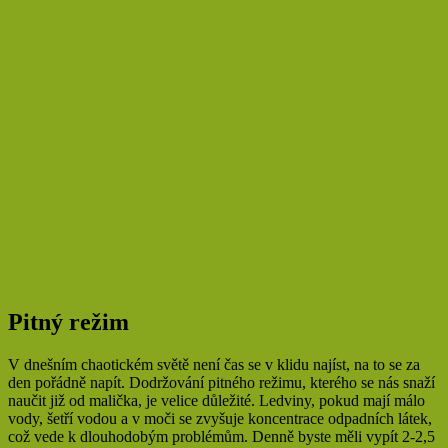
Pitný režim
V dnešním chaotickém světě není čas se v klidu najíst, na to se za
den pořádně napít. Dodržování pitného režimu, kterého se nás snaží
naučit již od malička, je velice důležité. Ledviny, pokud mají málo
vody, šetří vodou a v moči se zvyšuje koncentrace odpadních látek,
což vede k dlouhodobým problémům. Denně byste měli vypít 2-2,5