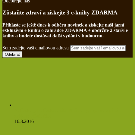
Odebírejte nás
Zůstaňte zdraví a získejte 3 e-knihy ZDARMA
Přihlaste se ještě dnes k odběru novinek a získejte naši jarní
exkluzivní e-knihu o zahrádce ZDARMA + obdržíte 2 starší e-
knihy a budete dostávat další vydání v budoucnu.
Sem zadejte vaší emailovou adresu
Netřesk a jeho třaskavá síla: Ničí cysty, myomy a ještě
zvládne očistit tělo!
16.3.2016