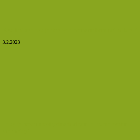
Kvalitní spánek je dobrým pomocníkem při hubnutí
3.2.2023
Jaký je rozdíl mezi jednoduchými a komplexními
sacharidy?