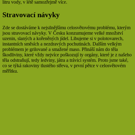
litru vody, v létě samozřejmě více.
Stravovací návyky
Zde se dostáváme k nejsilnějšímu celosvětovému problému, kterým
jsou stravovací návyky. V Česku konzumujeme velké množství
uzenin, slaných a kořeněných jídel. Libujeme si v polotovarech,
instantních směsích a nezdravých pochutinách. Dalším velkým
problémem je grilované a smažené maso. Přináší nám do těla
škodliviny, které vždy nejvíce poškozují ty orgány, které je z našeho
těla odstraňují, tedy ledviny, játra a trávicí systém. Proto jsme také,
co se týká rakoviny tlustého střeva, v první pětce v celosvětovém
měřítku.