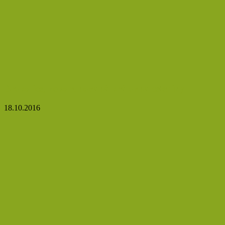
Brokolice, nekorunovaná královna zeleniny
18.10.2016