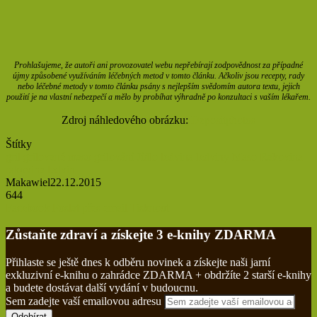
Prohlašujeme, že autoři ani provozovatel webu nepřebírají zodpovědnost za případné
újmy způsobené využíváním léčebných metod v tomto článku. Ačkoliv jsou recepty, rady
nebo léčebné metody v tomto článku psány s nejlepším svědomím autora textu, jejich
použití je na vlastní nebezpečí a mělo by probíhat výhradně po konzultaci s vaším lékařem.
Zdroj náhledového obrázku:
Depositphotos
Štítky
gril
grilované maso
grilování
Jídlo
ledvina
ledviny
Maso
Rakovina
rakovina ledvin
Makawiel
22.12.2015
644
Facebook
Poslat přes email
Tisknout
Zůstaňte zdraví a získejte 3 e-knihy ZDARMA
Přihlaste se ještě dnes k odběru novinek a získejte naši jarní
exkluzivní e-knihu o zahrádce ZDARMA + obdržíte 2 starší e-knihy
a budete dostávat další vydání v budoucnu.
Sem zadejte vaší emailovou adresu