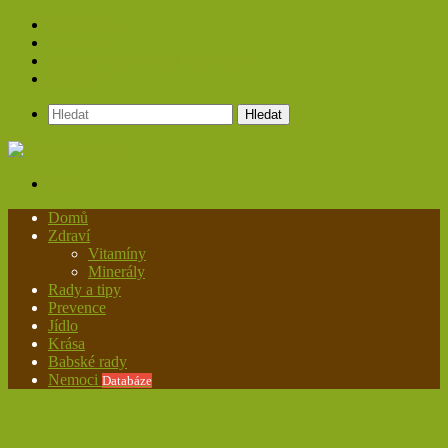
Spolupráce
Redakce
Zásady ochrany osobních údajů
Kontakt
Hledat
Menu
Domů
Zdraví
Vitamíny
Minerály
Rady a tipy
Prevence
Jídlo
Krása
Babské rady
Nemoci
Databáze