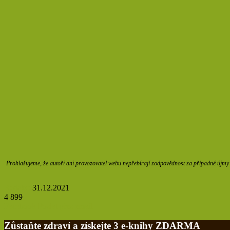
Prohlašujeme, že autoři ani provozovatel webu nepřebírají zodpovědnost za případné újmy z
Redakce
31.12.2021
4 899
Tisknout
Facebook
Poslat přes email
Zůstaňte zdraví a získejte 3 e-knihy ZDARMA