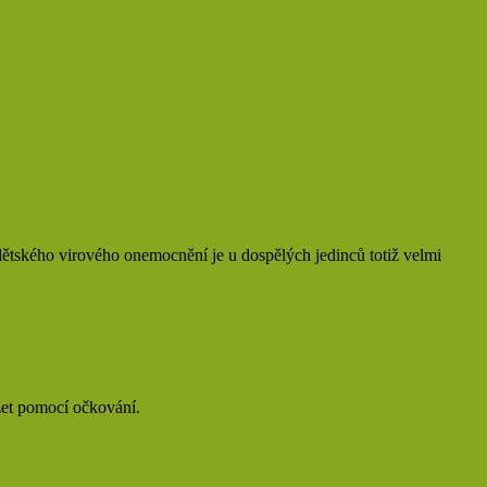
 dětského virového onemocnění je u dospělých jedinců totiž velmi
ázet pomocí očkování.