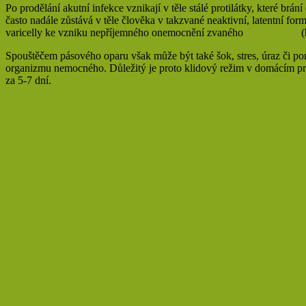
Po prodělání akutní infekce vznikají v těle stálé protilátky, které
často nadále zůstává v těle člověka v takzvané neaktivní, latentní f
varicelly ke vzniku nepříjemného onemocnění zvaného
pásový opar
(
Spouštěčem pásového oparu však může být také šok, stres, úraz či po
organizmu nemocného. Důležitý je proto klidový režim v domácím pr
za 5-7 dní.