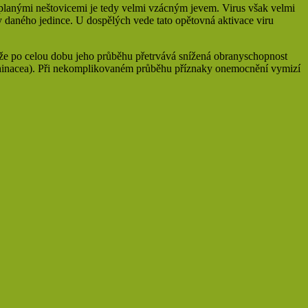
 planými neštovicemi je tedy velmi vzácným jevem. Virus však velmi
y daného jedince. U dospělých vede tato opětovná aktivace viru
, že po celou dobu jeho průběhu přetrvává snížená obranyschopnost
Echinacea). Při nekomplikovaném průběhu příznaky onemocnění vymizí