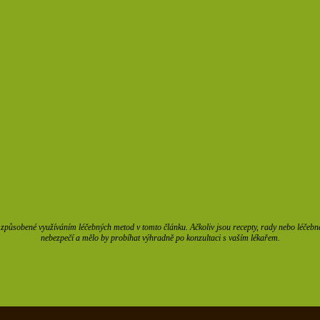
působené využíváním léčebných metod v tomto článku. Ačkoliv jsou recepty, rady nebo léčebné m
nebezpečí a mělo by probíhat výhradně po konzultaci s vaším lékařem.