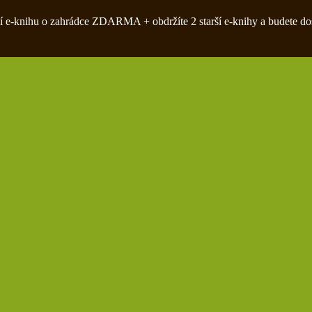
zivní e-knihu o zahrádce ZDARMA + obdržíte 2 starší e-knihy a budete do
 na nový rok sami!