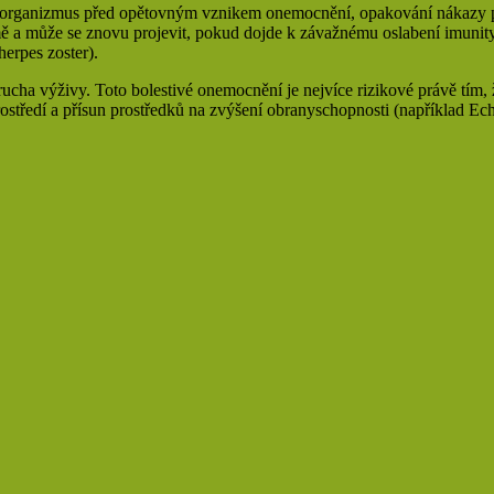
 brání organizmus před opětovným vznikem onemocnění, opakování nákazy
ormě a může se znovu projevit, pokud dojde k závažnému oslabení imunit
herpes zoster).
rucha výživy. Toto bolestivé onemocnění je nejvíce rizikové právě tím
ostředí a přísun prostředků na zvýšení obranyschopnosti (například 