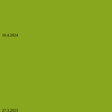
Co je spánková prokrastinace?
16.4.2024
8 benefitů pití heřmánkového čaje
27.3.2023