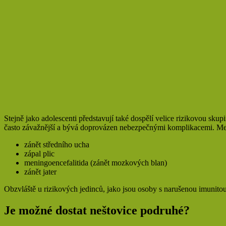
Stejně jako adolescenti představují také dospělí velice rizikovou sk
často závažnější a bývá doprovázen nebezpečnými komplikacemi. Mezi
zánět středního ucha
zápal plic
meningoencefalitida (zánět mozkových blan)
zánět jater
Obzvláště u rizikových jedinců, jako jsou osoby s narušenou imunitou,
Je možné dostat neštovice podruhé?