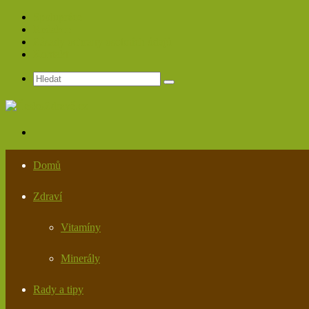
Spolupráce
Redakce
Zásady ochrany osobních údajů
Kontakt
Hledat
Menu
Domů
Zdraví
Vitamíny
Minerály
Rady a tipy