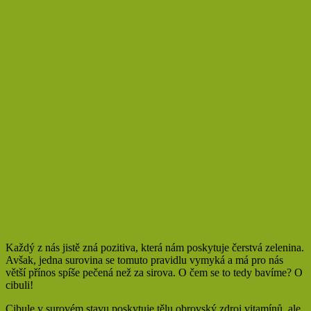
Každý z nás jistě zná pozitiva, která nám poskytuje čerstvá zelenina.
Avšak, jedna surovina se tomuto pravidlu vymyká a má pro nás
větší přínos spíše pečená než za sirova. O čem se to tedy bavíme? O
cibuli!
Cibule v surovém stavu poskytuje tělu obrovský zdroj vitamínů, ale