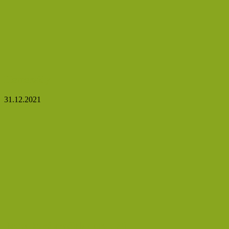
Hemeroidy
31.12.2021
Bezlepkové svačinky pro děti