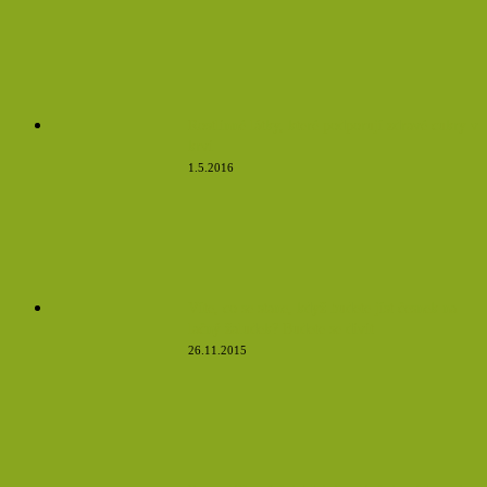
Rostlinné látky, které podporují zdravé cukry v
krvi
1.5.2016
Víte, co se stane, když budete jíst česnek na
lačný žaludek? Budete se divit
26.11.2015