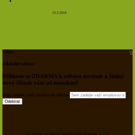
Pampeliškový čaj údajně ovlivňuje nádorové
buňky natolik, že se do 48 hodin rozpadají
13.3.2016
Odběr
Zůstaňte zdraví
Přihlaste se ZDARMA k odběru novinek a žádný
nový článek vám už neunikne!
Sem zadejte vaší emailovou adresu
Snažíme se hledat nejrůznější metody, které