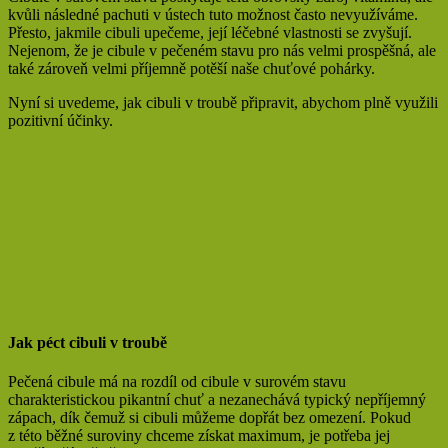
kvůli následné pachuti v ústech tuto možnost často nevyužíváme.
Přesto, jakmile cibuli upečeme, její léčebné vlastnosti se zvyšují.
Nejenom, že je cibule v pečeném stavu pro nás velmi prospěšná, ale
také zároveň velmi příjemně potěší naše chuťové pohárky.
Nyní si uvedeme, jak cibuli v troubě připravit, abychom plně využili
pozitivní účinky.
Jak péct cibuli v troubě
Pečená cibule má na rozdíl od cibule v surovém stavu
charakteristickou pikantní chuť a nezanechává typický nepříjemný
zápach, dík čemuž si cibuli můžeme dopřát bez omezení. Pokud
z této běžné suroviny chceme získat maximum, je potřeba jej