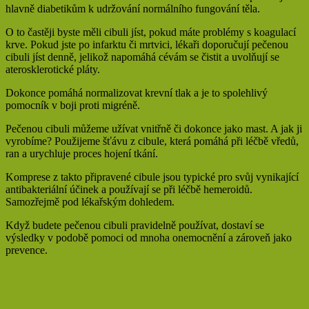
hlavně diabetikům k udržování normálního fungování těla.
O to častěji byste měli cibuli jíst, pokud máte problémy s koagulací
krve. Pokud jste po infarktu či mrtvici, lékaři doporučují pečenou
cibuli jíst denně, jelikož napomáhá cévám se čistit a uvolňují se
aterosklerotické pláty.
Dokonce pomáhá normalizovat krevní tlak a je to spolehlivý
pomocník v boji proti migréně.
Pečenou cibuli můžeme užívat vnitřně či dokonce jako mast. A jak ji
vyrobíme? Použijeme šťávu z cibule, která pomáhá při léčbě vředů,
ran a urychluje proces hojení tkání.
Komprese z takto připravené cibule jsou typické pro svůj vynikající
antibakteriální účinek a používají se při léčbě hemeroidů.
Samozřejmě pod lékařským dohledem.
Když budete pečenou cibuli pravidelně používat, dostaví se
výsledky v podobě pomoci od mnoha onemocnění a zároveň jako
prevence.