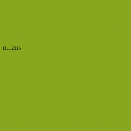
Extrémně mocná směs ze starého Řecka, která posílí
celé tělo!
11.1.2016
Jak použít kostival na zlomené kosti a modřiny