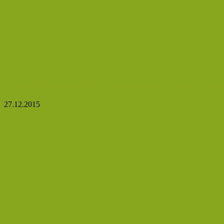
Kouříte déle, než 5 let? Tento recept vám vyčistí plíce
27.12.2015