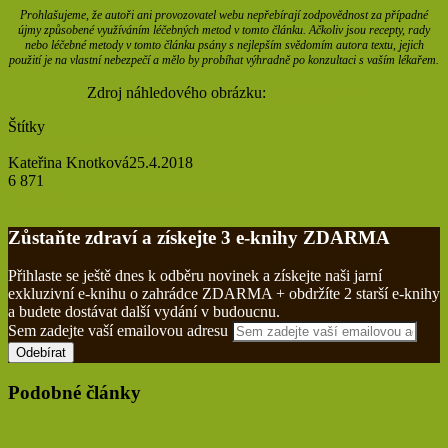
Prohlašujeme, že autoři ani provozovatel webu nepřebírají zodpovědnost za případné
újmy způsobené využíváním léčebných metod v tomto článku. Ačkoliv jsou recepty, rady
nebo léčebné metody v tomto článku psány s nejlepším svědomím autora textu, jejich
použití je na vlastní nebezpečí a mělo by probíhat výhradně po konzultaci s vaším lékařem.
Zdroj náhledového obrázku:
Depositphotos
Štítky
bolest hlavy
cévy
Cibule
Kateřina Knotková
25.4.2018
6 871
Facebook
Poslat přes email
Tisknout
Zůstaňte zdraví a získejte 3 e-knihy ZDARMA
Přihlaste se ještě dnes k odběru novinek a získejte naši jarní
exkluzivní e-knihu o zahrádce ZDARMA + obdržíte 2 starší e-knihy
a budete dostávat další vydání v budoucnu.
Sem zadejte vaší emailovou adresu
Podobné články