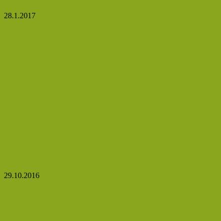
28.1.2017
Jednoduché cviky, které zlepší vaše držení těla a
zbaví vás bolesti zad
29.10.2016