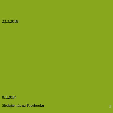
Balzám na rty jako nečekaný pomocník v běžných
situacích, se kterými se denně setkáváme
23.3.2018
7 potravin, které vám pomůžou přestat kouřit
8.1.2017
Sledujte nás na Facebooku
Find us on Facebook