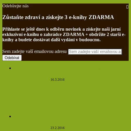
Odebírejte nás
Zůstaňte zdraví a získejte 3 e-knihy ZDARMA
Přihlaste se ještě dnes k odběru novinek a získejte naši jarní
exkluzivní e-knihu o zahrádce ZDARMA + obdržíte 2 starší e-
knihy a budete dostávat další vydání v budoucnu.
Sem zadejte vaší emailovou adresu
Netřesk a jeho třaskavá síla: Ničí cysty,
myomy a ještě zvládne očistit tělo!
16.3.2016
Česnekový sirup silnější než penicilín a my
máme recept! Čtěte:
23.2.2016