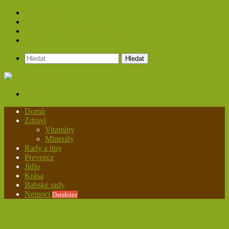
Spolupráce
Redakce
Zásady ochrany osobních údajů
Kontakt
Hledat
Menu
Domů
Zdraví
Vitamíny
Minerály
Rady a tipy
Prevence
Jídlo
Krása
Babské rady
Nemoci
Databáze