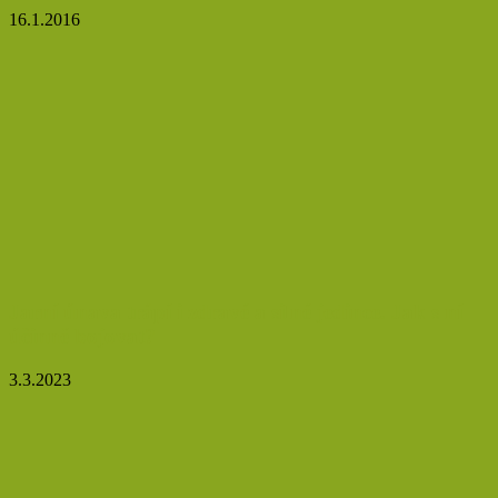
16.1.2016
Jarní únava trápí i zdravé a silné jedince. Jak s ní
účinně bojovat?
3.3.2023