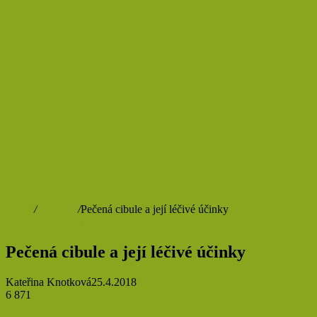
Domů
/
Prevence
/
Pečená cibule a její léčivé účinky
Prevence
Rady a tipy
Zdraví
Pečená cibule a její léčivé účinky
Kateřina Knotková
25.4.2018
6 871