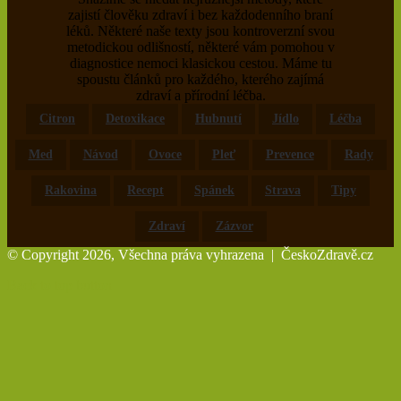
zajistí člověku zdraví i bez každodenního braní
léků. Některé naše texty jsou kontroverzní svou
metodickou odlišností, některé vám pomohou v
diagnostice nemoci klasickou cestou. Máme tu
spoustu článků pro každého, kterého zajímá
zdraví a přírodní léčba.
Citron
Detoxikace
Hubnutí
Jídlo
Léčba
Med
Návod
Ovoce
Pleť
Prevence
Rady
Rakovina
Recept
Spánek
Strava
Tipy
Zdraví
Zázvor
© Copyright 2026, Všechna práva vyhrazena |
ČeskoZdravě.cz
Back to top button