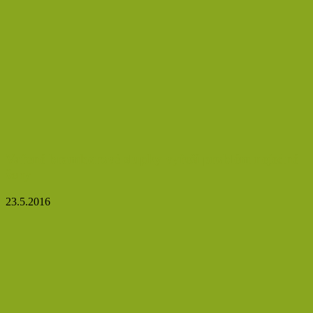
Vařené bramborové slupky vyřeší problém nejedné
ženy
23.5.2016