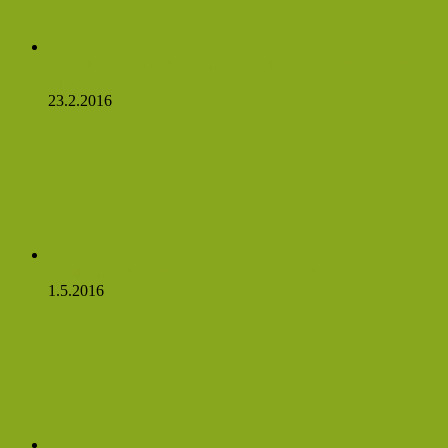
Česnekový sirup silnější než penicilín a my máme recept!
Čtěte:
23.2.2016
Rostlinné látky, které podporují zdravé cukry v krvi
1.5.2016