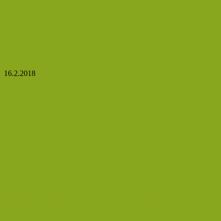
Není med jako med. Víte jaké druhy existují?
16.2.2018
Jeggery – co to je a proč byste ho měli pravidelně
konzumovat