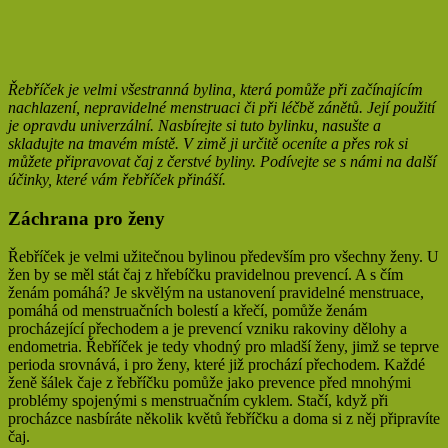
Řebříček je velmi všestranná bylina, která pomůže při začínajícím
nachlazení, nepravidelné menstruaci či při léčbě zánětů. Její použití
je opravdu univerzální. Nasbírejte si tuto bylinku, nasušte a
skladujte na tmavém místě. V zimě ji určitě oceníte a přes rok si
můžete připravovat čaj z čerstvé byliny. Podívejte se s námi na další
účinky, které vám řebříček přináší.
Záchrana pro ženy
Řebříček je velmi užitečnou bylinou především pro všechny ženy. U
žen by se měl stát čaj z hřebíčku pravidelnou prevencí. A s čím
ženám pomáhá? Je skvělým na ustanovení pravidelné menstruace,
pomáhá od menstruačních bolestí a křečí, pomůže ženám
procházející přechodem a je prevencí vzniku rakoviny dělohy a
endometria. Řebříček je tedy vhodný pro mladší ženy, jimž se teprve
perioda srovnává, i pro ženy, které již prochází přechodem. Každé
ženě šálek čaje z řebříčku pomůže jako prevence před mnohými
problémy spojenými s menstruačním cyklem. Stačí, když při
procházce nasbíráte několik květů řebříčku a doma si z něj připravíte
čaj.