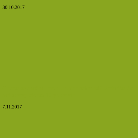
30.10.2017
Chcete se chránit proti vlivům stárnutí? Zařaďte do
své stravy těchto 10 potravin
7.11.2017