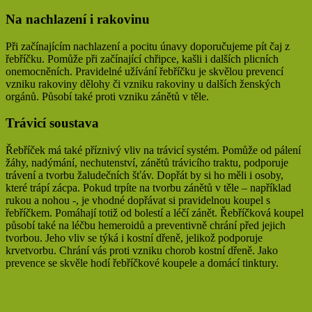
Na nachlazení i rakovinu
Při začínajícím nachlazení a pocitu únavy doporučujeme pít čaj z
řebříčku. Pomůže při začínající chřipce, kašli i dalších plicních
onemocněních. Pravidelné užívání řebříčku je skvělou prevencí
vzniku rakoviny dělohy či vzniku rakoviny u dalších ženských
orgánů. Působí také proti vzniku zánětů v těle.
Trávicí soustava
Řebříček má také příznivý vliv na trávicí systém. Pomůže od pálení
žáhy, nadýmání, nechutenství, zánětů trávicího traktu, podporuje
trávení a tvorbu žaludečních šťáv. Dopřát by si ho měli i osoby,
které trápí zácpa. Pokud trpíte na tvorbu zánětů v těle – například
rukou a nohou -, je vhodné dopřávat si pravidelnou koupel s
řebříčkem. Pomáhají totiž od bolestí a léčí zánět. Řebříčková koupel
působí také na léčbu hemeroidů a preventivně chrání před jejich
tvorbou. Jeho vliv se týká i kostní dřeně, jelikož podporuje
krvetvorbu. Chrání vás proti vzniku chorob kostní dřeně. Jako
prevence se skvěle hodí řebříčkové koupele a domácí tinktury.