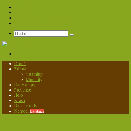
Spolupráce
Redakce
Zásady ochrany osobních údajů
Kontakt
Hledat
Menu
Domů
Zdraví
Vitamíny
Minerály
Rady a tipy
Prevence
Jídlo
Krása
Babské rady
Nemoci
Databáze