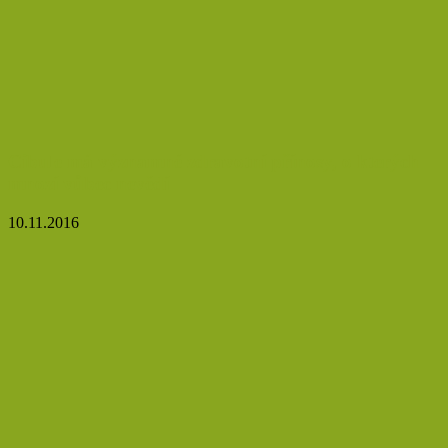
Cibule má významné zdravotní přínosy, o kterých
mnozí vůbec nevědí
10.11.2016