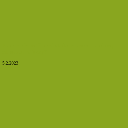
Pomeranče patří mezi oblíbené ovoce. Jaké mají
zdravotní přínosy?
5.2.2023