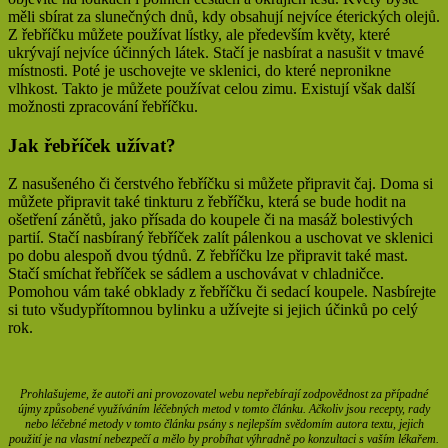
měli sbírat za slunečných dnů, kdy obsahují nejvíce éterických olejů.
Z řebříčku můžete používat lístky, ale především květy, které
ukrývají nejvíce účinných látek. Stačí je nasbírat a nasušit v tmavé
místnosti. Poté je uschovejte ve sklenici, do které nepronikne
vlhkost. Takto je můžete používat celou zimu. Existují však další
možnosti zpracování řebříčku.
Jak řebříček užívat?
Z nasušeného či čerstvého řebříčku si můžete připravit čaj. Doma si
můžete připravit také tinkturu z řebříčku, která se bude hodit na
ošetření zánětů, jako přísada do koupele či na masáž bolestivých
partií. Stačí nasbíraný řebříček zalít pálenkou a uschovat ve sklenici
po dobu alespoň dvou týdnů. Z řebříčku lze připravit také mast.
Stačí smíchat řebříček se sádlem a uschovávat v chladničce.
Pomohou vám také obklady z řebříčku či sedací koupele. Nasbírejte
si tuto všudypřítomnou bylinku a užívejte si jejich účinků po celý
rok.
Prohlašujeme, že autoři ani provozovatel webu nepřebírají zodpovědnost za případné
újmy způsobené využíváním léčebných metod v tomto článku. Ačkoliv jsou recepty, rady
nebo léčebné metody v tomto článku psány s nejlepším svědomím autora textu, jejich
použití je na vlastní nebezpečí a mělo by probíhat výhradně po konzultaci s vaším lékařem.