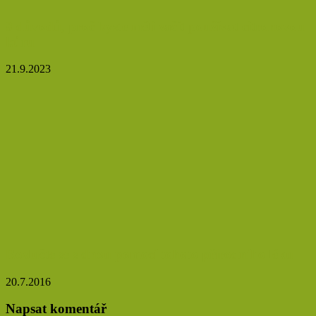
9 důvodů, proč byste měli začít používat citronovou
kůru
21.9.2023
Rozlučte se s dnou pomocí tohoto přírodního léku
20.7.2016
Napsat komentář