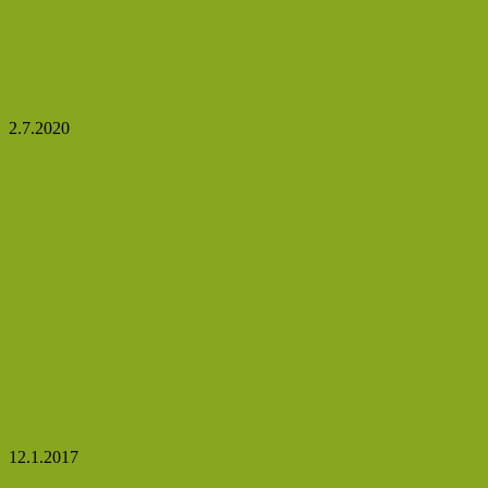
Osteoroporóza: Jak se proti ní preventivně chránit,
jaké jsou rizikové faktory a proč se o ni vůbec
zajímat?
2.7.2020
Zelenina, která má léčivé účinky
12.1.2017