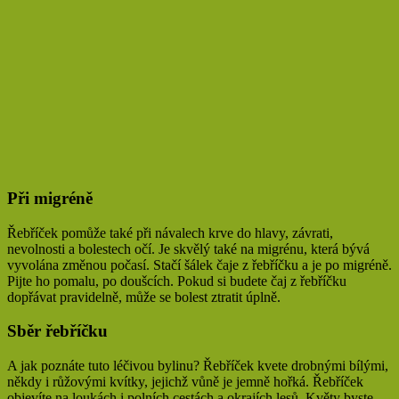
Při migréně
Řebříček pomůže také při návalech krve do hlavy, závrati,
nevolnosti a bolestech očí. Je skvělý také na migrénu, která bývá
vyvolána změnou počasí. Stačí šálek čaje z řebříčku a je po migréně.
Pijte ho pomalu, po doušcích. Pokud si budete čaj z řebříčku
dopřávat pravidelně, může se bolest ztratit úplně.
Sběr řebříčku
A jak poznáte tuto léčivou bylinu? Řebříček kvete drobnými bílými,
někdy i růžovými kvítky, jejichž vůně je jemně hořká. Řebříček
objevíte na loukách i polních cestách a okrajích lesů. Květy byste