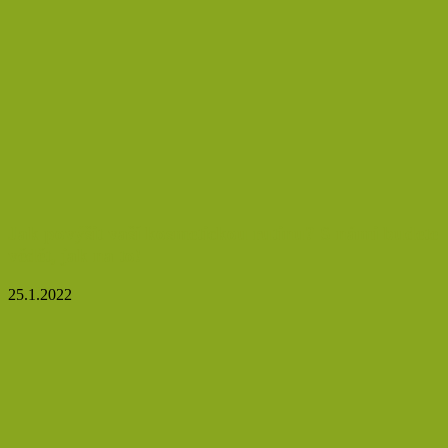
Jak povýšit vaší kosmetickou rutinu? S námi budete
vědět, jak na to!
25.1.2022