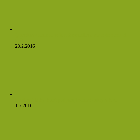
Česnekový sirup silnější než penicilín a my máme recept!
Čtěte:
23.2.2016
Rostlinné látky, které podporují zdravé cukry v krvi
1.5.2016