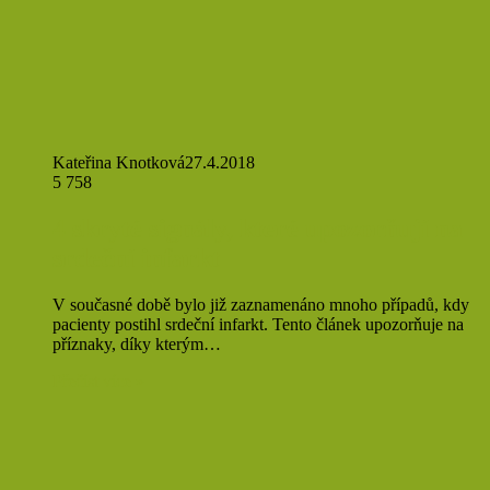
Kateřina Knotková
27.4.2018
5 758
4 skryté signály, které upozorňují na
srdeční infarkt
V současné době bylo již zaznamenáno mnoho případů, kdy
pacienty postihl srdeční infarkt. Tento článek upozorňuje na
příznaky, díky kterým…
Přečíst více »