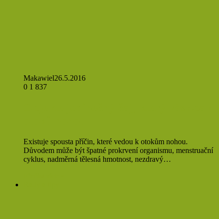
Makawiel
26.5.2016
0
1 837
Objevte jedinečný čaj, který vás zbaví
otoků nohou
Existuje spousta příčin, které vedou k otokům nohou.
Důvodem může být špatné prokrvení organismu, menstruační
cyklus, nadměrná tělesná hmotnost, nezdravý…
Přečíst více »
Rady a tipy