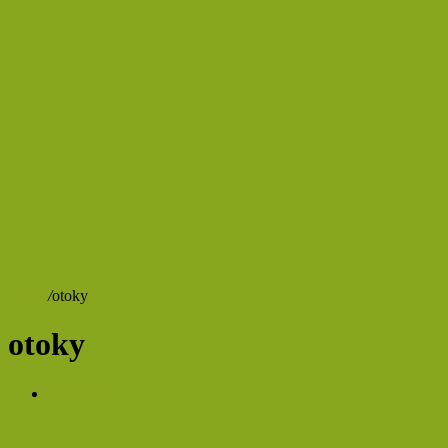
Domů
/
otoky
otoky
Prevence