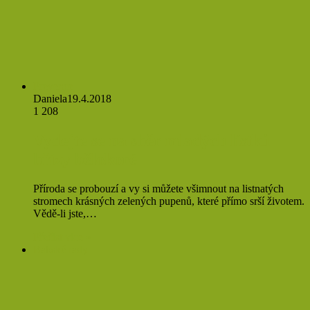
Prevence
Daniela
19.4.2018
1 208
Vydejte se na sběr mladých lístků
břízy bělokoré
Příroda se probouzí a vy si můžete všimnout na listnatých
stromech krásných zelených pupenů, které přímo srší životem.
Vědě-li jste,…
Přečíst více »
Babské rady