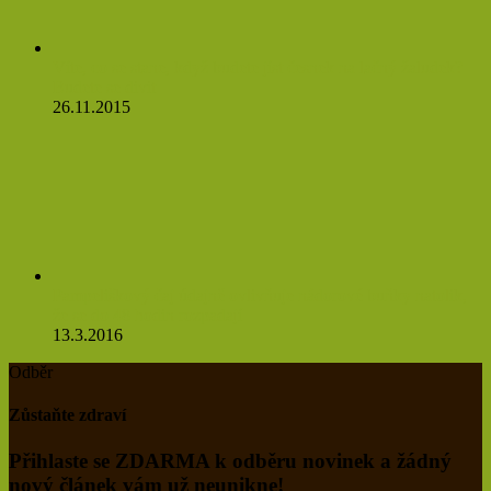
Víte, co se stane, když budete jíst česnek na lačný žaludek?
Budete se divit
26.11.2015
Pampeliškový čaj údajně ovlivňuje nádorové buňky natolik,
že se do 48 hodin rozpadají
13.3.2016
Odběr
Zůstaňte zdraví
Přihlaste se ZDARMA k odběru novinek a žádný
nový článek vám už neunikne!