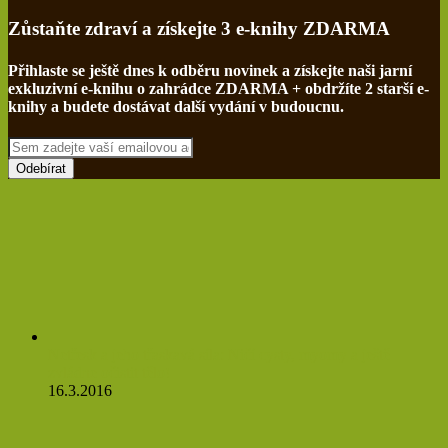
Zůstaňte zdraví a získejte 3 e-knihy ZDARMA
Přihlaste se ještě dnes k odběru novinek a získejte naši jarní
exkluzivní e-knihu o zahrádce ZDARMA + obdržíte 2 starší e-
knihy a budete dostávat další vydání v budoucnu.
Sem
zadejte
vaší
emailovou
adresu
Netřesk a jeho třaskavá síla: Ničí cysty, myomy a ještě
zvládne očistit tělo!
16.3.2016