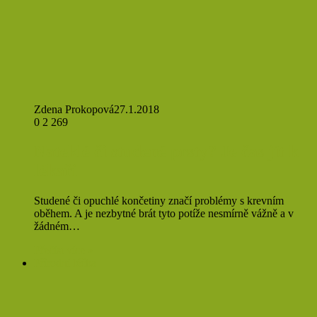
Zdena Prokopová
27.1.2018
0
2 269
Nateklé či studené prsty? Je čas jít k
lékaři
Studené či opuchlé končetiny značí problémy s krevním
oběhem. A je nezbytné brát tyto potíže nesmírně vážně a v
žádném…
Přečíst více »
Přírodní léčba