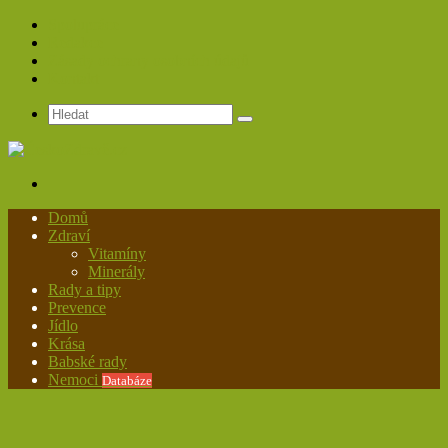
Spolupráce
Redakce
Zásady ochrany osobních údajů
Kontakt
Hledat
Menu
Domů
Zdraví
Vitamíny
Minerály
Rady a tipy
Prevence
Jídlo
Krása
Babské rady
Nemoci
Databáze