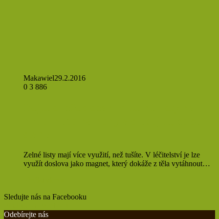
Makawiel
29.2.2016
0
3 886
Dejte si před spaním zelné listy na
hruď nebo na nohy a sledujte, co se
stane
Zelné listy mají více využití, než tušíte. V léčitelství je lze
využít doslova jako magnet, který dokáže z těla vytáhnout…
Přečíst více »
Sledujte nás na Facebooku
Find us on Facebook
Odebírejte nás