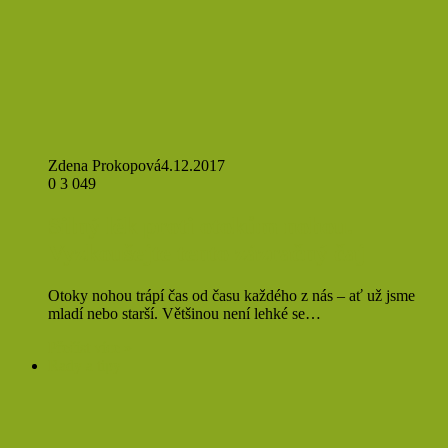
Zdena Prokopová
4.12.2017
0
3 049
Silný lék proti otokům nohou.
Vyzkoušejte tento zázračný čaj
Otoky nohou trápí čas od času každého z nás – ať už jsme
mladí nebo starší. Většinou není lehké se…
Přečíst více »
Rady a tipy