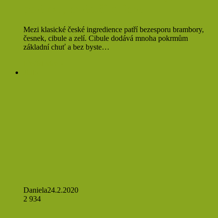
polévku, chléb či quiche
Mezi klasické české ingredience patří bezesporu brambory,
česnek, cibule a zelí. Cibule dodává mnoha pokrmům
základní chuť a bez byste…
Přečíst více »
Jídlo
Daniela
24.2.2020
2 934