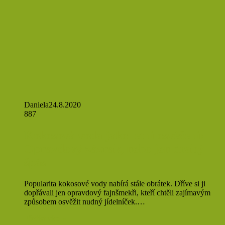
Daniela
24.8.2020
887
Kokosová voda jako letní osvěžení:
Opravdový zázrak, nebo jen drahý
špás
Popularita kokosové vody nabírá stále obrátek. Dříve si ji
dopřávali jen opravdový fajnšmekři, kteří chtěli zajímavým
způsobem osvěžit nudný jídelníček.…
Přečíst více »