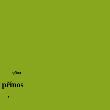
Domů
/
přínos
přínos
Jídlo