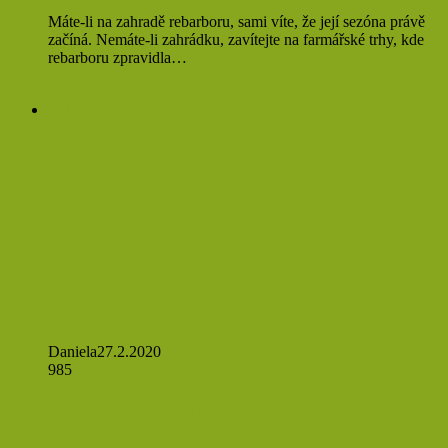
Máte-li na zahradě rebarboru, sami víte, že její sezóna právě
začíná. Nemáte-li zahrádku, zavítejte na farmářské trhy, kde
rebarboru zpravidla…
Přečíst více »
Jídlo
Daniela
27.2.2020
985
Cibule v sobě ukrývá sílu i zdraví.
Připravte si z ní chutné čatný,