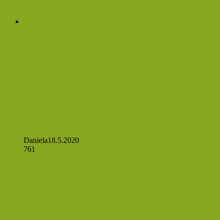
Přečíst více »
Jídlo
Daniela
18.5.2020
761
Rebarborová sezóna začíná!
Pohostěte návštěvu rebarborovým
koláčem s drobenkou, crumblem či
muffiny