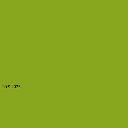
Může nás dlouhé zírání do telefonu unavit víc než
fyzická práce?
30.9.2025