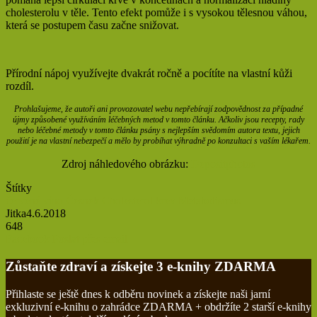
cholesterolu v těle. Tento efekt pomůže i s vysokou tělesnou váhou,
která se postupem času začne snižovat.
Přírodní nápoj využívejte dvakrát ročně a pocítíte na vlastní kůži
rozdíl.
Prohlašujeme, že autoři ani provozovatel webu nepřebírají zodpovědnost za případné
újmy způsobené využíváním léčebných metod v tomto článku. Ačkoliv jsou recepty, rady
nebo léčebné metody v tomto článku psány s nejlepším svědomím autora textu, jejich
použití je na vlastní nebezpečí a mělo by probíhat výhradně po konzultaci s vaším lékařem.
Zdroj náhledového obrázku:
Depositphotos
Štítky
červené víno
Česnek
Cholesterol
krev
Metabolismus
Jitka
4.6.2018
648
Tisknout
Facebook
Poslat přes email
Zůstaňte zdraví a získejte 3 e-knihy ZDARMA
Přihlaste se ještě dnes k odběru novinek a získejte naši jarní
exkluzivní e-knihu o zahrádce ZDARMA + obdržíte 2 starší e-knihy