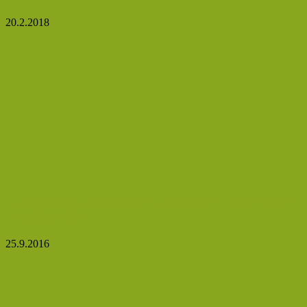
20.2.2018
Japonský lék, díky kterému se budete i po 50tce cítit
mladě a svěže
25.9.2016