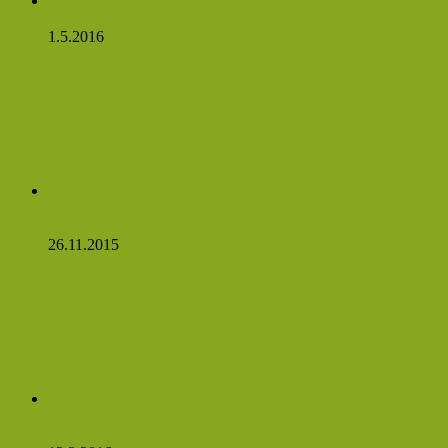
Rostlinné látky, které podporují zdravé cukry v krvi
1.5.2016
Víte, co se stane, když budete jíst česnek na lačný žaludek?
Budete se divit
26.11.2015
Pampeliškový čaj údajně ovlivňuje nádorové buňky natolik,
že se do 48 hodin rozpadají