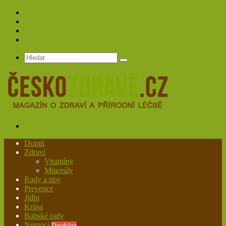
Spolupráce
Redakce
Zásady ochrany osobních údajů
Kontakt
Hledat
Menu
Domů
Zdraví
Vitamíny
Minerály
Rady a tipy
Prevence
Jídlo
Krása
Babské rady
Nemoci
Databáze