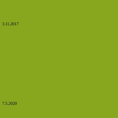
Skvělý lék na hormonální nerovnováhu, úzkost,
únavu i zlepšení libida
3.11.2017
5 receptů na dokonalé krémové polévky
7.5.2020