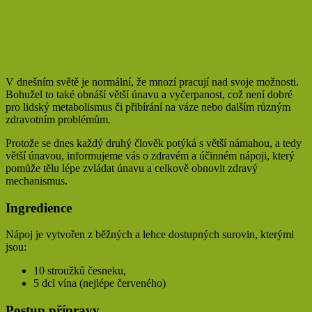
V dnešním světě je normální, že mnozí pracují nad svoje možnosti.
Bohužel to také obnáší větší únavu a vyčerpanost, což není dobré
pro lidský metabolismus či přibírání na váze nebo dalším různým
zdravotním problémům.
Protože se dnes každý druhý člověk potýká s větší námahou, a tedy
větší únavou, informujeme vás o zdravém a účinném nápoji, který
pomůže tělu lépe zvládat únavu a celkově obnovit zdravý
mechanismus.
Ingredience
Nápoj je vytvořen z běžných a lehce dostupných surovin, kterými
jsou:
10 stroužků česneku,
5 dcl vína (nejlépe červeného)
Postup přípravy