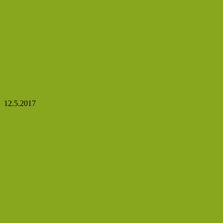
S jogurtem pro krásnější vlasy
12.5.2017