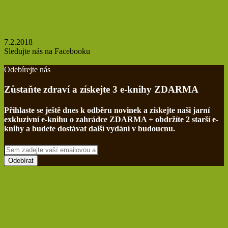
Tato rostlina je ještě léčivější než aloe vera. Pomůže
se zánětem ucha, rýmou i kuřím okem
7.2.2018
Sledujte nás na Facebooku
Find us on Facebook
Odebírejte nás
Zůstaňte zdraví a získejte 3 e-knihy ZDARMA
Přihlaste se ještě dnes k odběru novinek a získejte naši jarní
exkluzivní e-knihu o zahrádce ZDARMA + obdržíte 2 starší e-
knihy a budete dostávat další vydání v budoucnu.
Sem
zadejte
vaší
emailovou
adresu