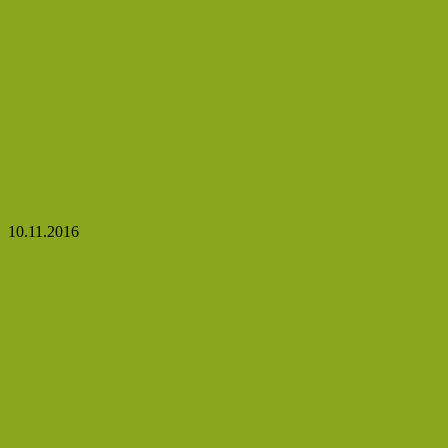
Máte problémy s pletí, očima nebo játry? Dejte si
mrkev
10.11.2016