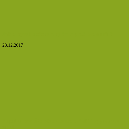
Jak si vyrobit zázvorový čaj a proč byste měli?
23.12.2017
Pupalka pomůže při ekzémech, PMS i vypadávání
vlasů