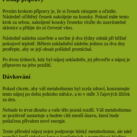
Prvním krokem přípravy je, že si česnek oloupete a očistíte.
Následně očištěný česnek nakrájejte na kousky. Pokud máte tento
krok za sebou, nakrájené kousky česneku vložte do uzavíratelné
sklenice a přilijte do ní červené víno.
Následně nádobu uzavřete a nechte ji dva týdny odstát při běžné
pokojové teplotě. Během uskladnění nádobu jednou za dva dny
protřepte, aby se její obsah pořádně promíchal.
Po dvou týdnech, kdy byl nápoj uskladněn, jej přeceďte a nápoj je
připraven na jeho použití.
Dávkování
Pokud chcete, aby váš metabolismus byl zcela zdraví, konzumujte
tento nápoj po dobu jednoho měsíce, a to v míře 3 čajových lžiček
za den.
Nebude to trvat dlouho a vaše tělo pozná rozdíl. Váš metabolismus
se pozitivně nastartuje a budete cítit menší únavu, která bude
potlačena přívalem nové energie.
Tento přírodní nápoj nejen podporuje lidský metabolismus, ale také
pomáhá lepší cirkulaci krve v končetinách a normalizaci hladiny