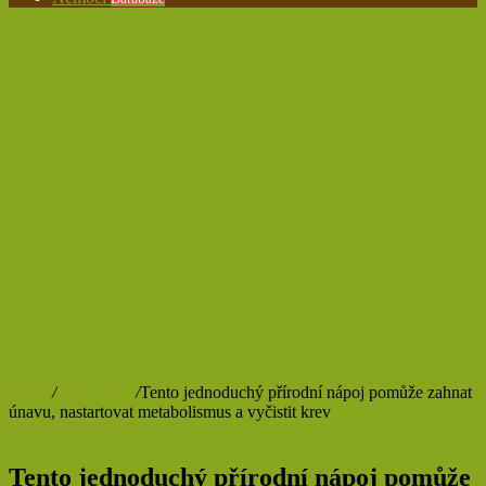
Domů
/
Rady a tipy
/
Tento jednoduchý přírodní nápoj pomůže zahnat
únavu, nastartovat metabolismus a vyčistit krev
Rady a tipy
Zdraví
Tento jednoduchý přírodní nápoj pomůže