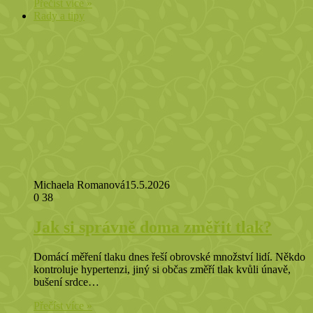
Přečíst více »
Rady a tipy
Michaela Romanová
15.5.2026
0
38
Jak si správně doma změřit tlak?
Domácí měření tlaku dnes řeší obrovské množství lidí. Někdo
kontroluje hypertenzi, jiný si občas změří tlak kvůli únavě,
bušení srdce…
Přečíst více »