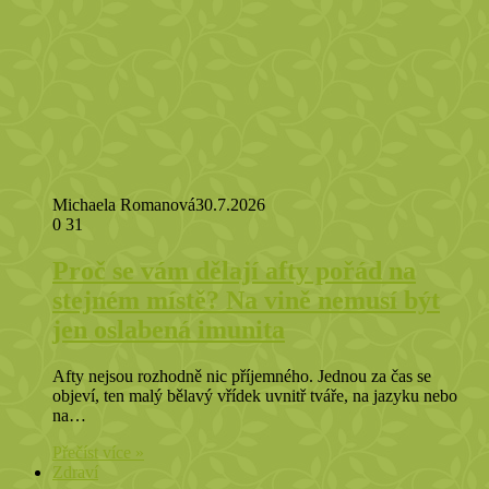
Michaela Romanová
30.7.2026
0
31
Proč se vám dělají afty pořád na
stejném místě? Na vině nemusí být
jen oslabená imunita
Afty nejsou rozhodně nic příjemného. Jednou za čas se
objeví, ten malý bělavý vřídek uvnitř tváře, na jazyku nebo
na…
Přečíst více »
Zdraví