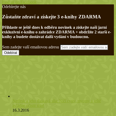
Find us on Facebook
Odebírejte nás
Zůstaňte zdraví a získejte 3 e-knihy ZDARMA
Přihlaste se ještě dnes k odběru novinek a získejte naši jarní
exkluzivní e-knihu o zahrádce ZDARMA + obdržíte 2 starší e-
knihy a budete dostávat další vydání v budoucnu.
Sem zadejte vaší emailovou adresu
Netřesk a jeho třaskavá síla: Ničí cysty, myomy a ještě
zvládne očistit tělo!
16.3.2016