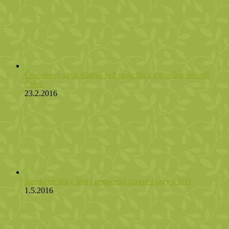
Česnekový sirup silnější než penicilín a my máme recept!
Čtěte:
23.2.2016
Rostlinné látky, které podporují zdravé cukry v krvi
1.5.2016