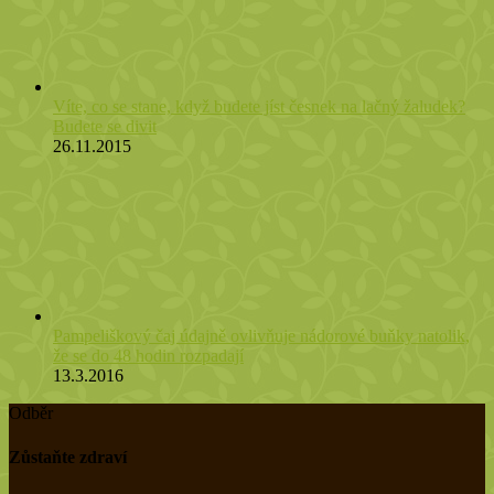
Víte, co se stane, když budete jíst česnek na lačný žaludek?
Budete se divit
26.11.2015
Pampeliškový čaj údajně ovlivňuje nádorové buňky natolik,
že se do 48 hodin rozpadají
13.3.2016
Odběr
Zůstaňte zdraví