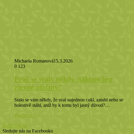
Michaela Romanová
15.3.2026
0
123
Proč se svaly někdy stáhnou bez
zjevné příčiny?
Stalo se vám někdy, že sval najednou cukl, zatuhl nebo se
bolestivě stáhl, aniž by k tomu byl jasný důvod?…
Přečíst více »
Další stránka
Sledujte nás na Facebooku