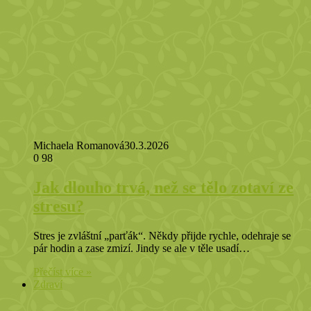
Michaela Romanová
30.3.2026
0
98
Jak dlouho trvá, než se tělo zotaví ze
stresu?
Stres je zvláštní „parťák“. Někdy přijde rychle, odehraje se
pár hodin a zase zmizí. Jindy se ale v těle usadí…
Přečíst více »
Zdraví