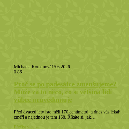
Michaela Romanová
15.6.2026
0
86
Proč se po padesátce zmenšujeme?
Může za to něco, co si většina lidí
vůbec neuvědomuje
Před dvaceti lety jste měli 170 centimetrů, a dnes vás lékař
změří a najednou je tam 168. Říkáte si, jak…
Přečíst více »