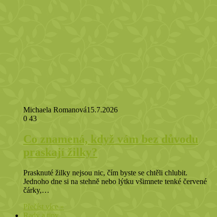
Michaela Romanová
15.7.2026
0
43
Co znamená, když vám bez důvodu
praskají žilky?
Prasknuté žilky nejsou nic, čím byste se chtěli chlubit.
Jednoho dne si na stehně nebo lýtku všimnete tenké červené
čárky,…
Přečíst více »
Rady a tipy