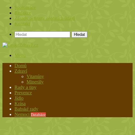
Spolupráce
Redakce
Zásady ochrany osobních údajů
Kontakt
Hledat
Menu
Domů
Zdraví
Vitamíny
Minerály
Rady a tipy
Prevence
Jídlo
Krása
Babské rady
Nemoci
Databáze