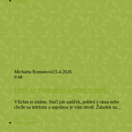
Zdraví
Michaela Romanová
15.4.2026
0
68
Proč se vám dělá špatně v autě?
Všichni to známe. Stačí pár zatáček, pohled z okna nebo
chvíle na telefonu a najednou je vám divně. Žaludek na…
Přečíst více »
Rady a tipy