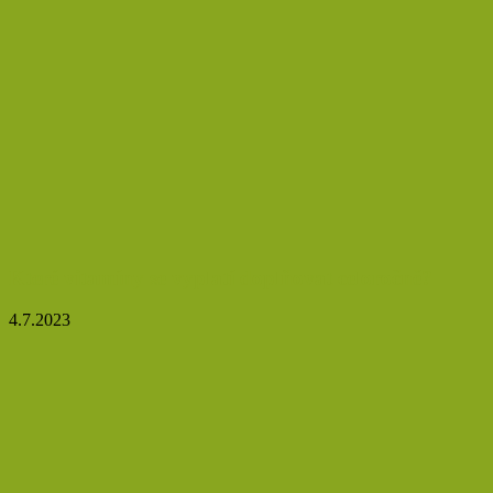
Které vitamíny se vyplatí doplňovat celoročně?
4.7.2023