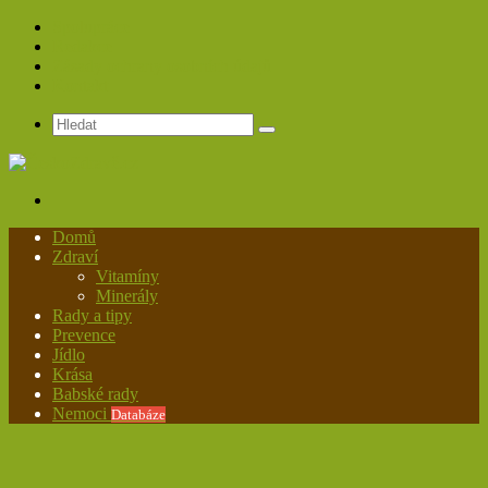
Spolupráce
Redakce
Zásady ochrany osobních údajů
Kontakt
Hledat
Menu
Domů
Zdraví
Vitamíny
Minerály
Rady a tipy
Prevence
Jídlo
Krása
Babské rady
Nemoci
Databáze