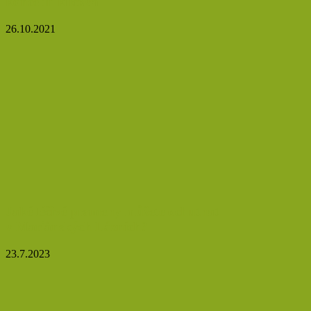
končetin klíčová
26.10.2021
Jaké léčivé prameny můžete ochutnat
v Mariánských Lázních?
23.7.2023