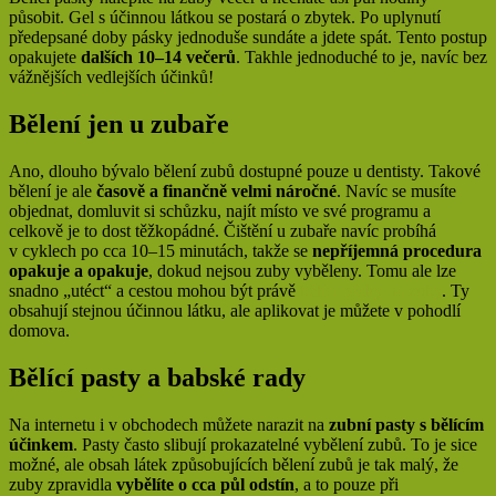
působit. Gel s účinnou látkou se postará o zbytek. Po uplynutí
předepsané doby pásky jednoduše sundáte a jdete spát. Tento postup
opakujete
dalších 10–14 večerů
. Takhle jednoduché to je, navíc bez
vážnějších vedlejších účinků!
Bělení jen u zubaře
Ano, dlouho bývalo bělení zubů dostupné pouze u dentisty. Takové
bělení je ale
časově a finančně velmi náročné
. Navíc se musíte
objednat, domluvit si schůzku, najít místo ve své programu a
celkově je to dost těžkopádné. Čištění u zubaře navíc probíhá
v cyklech po cca 10–15 minutách, takže se
nepříjemná procedura
opakuje a opakuje
, dokud nejsou zuby vyběleny. Tomu ale lze
snadno „utéct“ a cestou mohou být právě
bělící pásky na zuby
. Ty
obsahují stejnou účinnou látku, ale aplikovat je můžete v pohodlí
domova.
Bělící pasty a babské rady
Na internetu i v obchodech můžete narazit na
zubní pasty s bělícím
účinkem
. Pasty často slibují prokazatelné vybělení zubů. To je sice
možné, ale obsah látek způsobujících bělení zubů je tak malý, že
zuby zpravidla
vybělíte o cca půl odstín
, a to pouze při