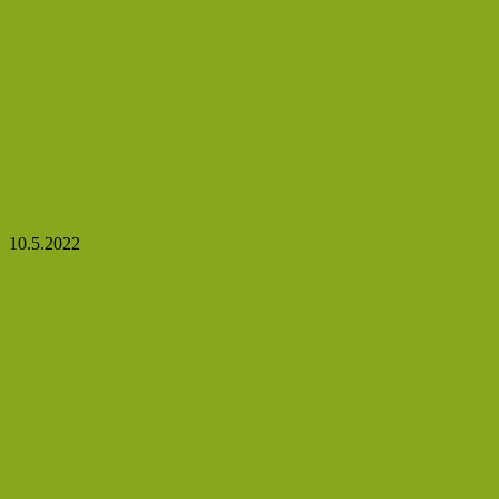
Masáž – staletími prověřená terapie pomůže fyzicky
10.5.2022