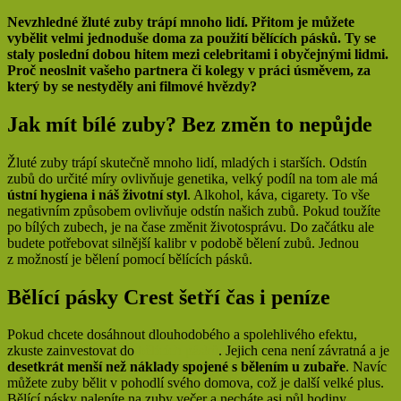
Nevzhledné žluté zuby trápí mnoho lidí. Přitom je můžete
vybělit velmi jednoduše doma za použití bělících pásků. Ty se
staly poslední dobou hitem mezi celebritami i obyčejnými lidmi.
Proč neoslnit vašeho partnera či kolegy v práci úsměvem, za
který by se nestyděly ani filmové hvězdy?
Jak mít bílé zuby? Bez změn to nepůjde
Žluté zuby trápí skutečně mnoho lidí, mladých i starších. Odstín
zubů do určité míry ovlivňuje genetika, velký podíl na tom ale má
ústní hygiena i náš životní styl
. Alkohol, káva, cigarety. To vše
negativním způsobem ovlivňuje odstín našich zubů. Pokud toužíte
po bílých zubech, je na čase změnit životosprávu. Do začátku ale
budete potřebovat silnější kalibr v podobě bělení zubů. Jednou
z možností je bělení pomocí bělících pásků.
Bělící pásky Crest šetří čas i peníze
Pokud chcete dosáhnout dlouhodobého a spolehlivého efektu,
zkuste zainvestovat do
bělících pásků
. Jejich cena není závratná a je
desetkrát menší než náklady spojené s bělením u zubaře
. Navíc
můžete zuby bělit v pohodlí svého domova, což je další velké plus.
Bělící pásky nalepíte na zuby večer a necháte asi půl hodiny