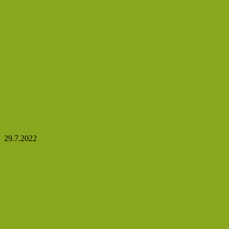
Albert vám pomůže ušetřit čas, peníze a vždy získat
čerstvou dávku inspirace
29.7.2022