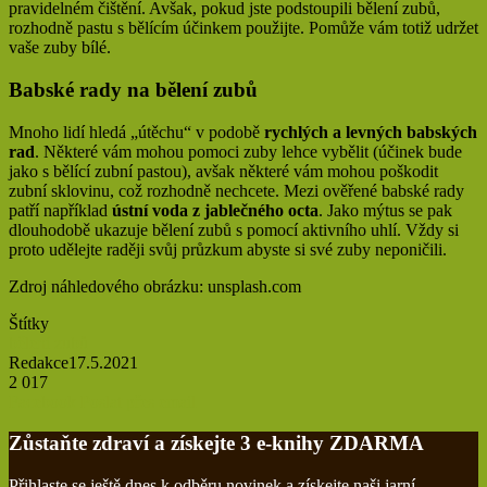
pravidelném čištění. Avšak, pokud jste podstoupili bělení zubů,
rozhodně pastu s bělícím účinkem použijte. Pomůže vám totiž udržet
vaše zuby bílé.
Babské rady na bělení zubů
Mnoho lidí hledá „útěchu“ v podobě
rychlých a levných babských
rad
. Některé vám mohou pomoci zuby lehce vybělit (účinek bude
jako s bělící zubní pastou), avšak některé vám mohou poškodit
zubní sklovinu, což rozhodně nechcete. Mezi ověřené babské rady
patří například
ústní voda z jablečného octa
. Jako mýtus se pak
dlouhodobě ukazuje bělení zubů s pomocí aktivního uhlí. Vždy si
proto udělejte raději svůj průzkum abyste si své zuby neponičili.
Zdroj náhledového obrázku: unsplash.com
Štítky
bělení zubů
Redakce
17.5.2021
2 017
Tisknout
Facebook
Poslat přes email
Zůstaňte zdraví a získejte 3 e-knihy ZDARMA
Přihlaste se ještě dnes k odběru novinek a získejte naši jarní