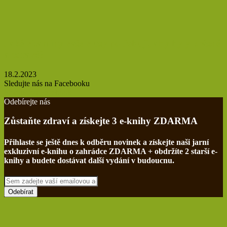
Jaké vitamíny vaše vlasy potřebují, aby byly krásné
a zdravé?
18.2.2023
Sledujte nás na Facebooku
Find us on Facebook
Odebírejte nás
Zůstaňte zdraví a získejte 3 e-knihy ZDARMA
Přihlaste se ještě dnes k odběru novinek a získejte naši jarní
exkluzivní e-knihu o zahrádce ZDARMA + obdržíte 2 starší e-
knihy a budete dostávat další vydání v budoucnu.
Sem
zadejte
vaší
emailovou
adresu