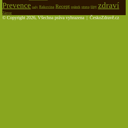
zdraví
Prevence
Recept
tipy
Rakovina
spánek
rady
strava
Zázvor
© Copyright 2026, Všechna práva vyhrazena |
ČeskoZdravě.cz
Back
to
top
button