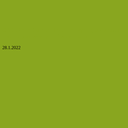
CBD vám může hodně pomoci. Vybírejte ale české
produkty s ověřeným původem konopí
28.1.2022
Včasná diagnostika je u ischemické choroby dolních