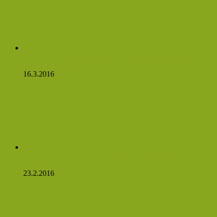
Netřesk a jeho třaskavá síla: Ničí cysty, myomy a ještě
zvládne očistit tělo!
16.3.2016
Česnekový sirup silnější než penicilín a my máme recept!
Čtěte:
23.2.2016