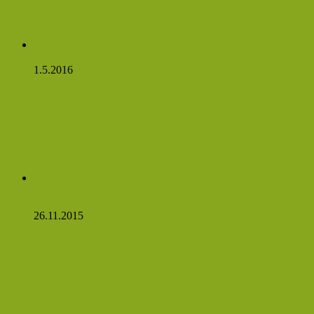
Rostlinné látky, které podporují zdravé cukry v krvi
1.5.2016
Víte, co se stane, když budete jíst česnek na lačný žaludek?
Budete se divit
26.11.2015