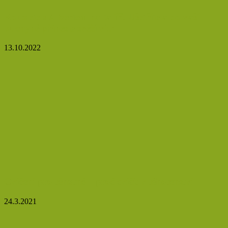
Kouzlete s Albertem na talíři. Ušetříte a do vaší
kuchyně přineste svěží vítr
13.10.2022
Cvičení pro těhotné – proč cvičit v těhotenství
24.3.2021