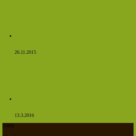
Víte, co se stane, když budete jíst česnek na lačný žaludek?
Budete se divit
26.11.2015
Pampeliškový čaj údajně ovlivňuje nádorové buňky natolik,
že se do 48 hodin rozpadají
13.3.2016
Odběr