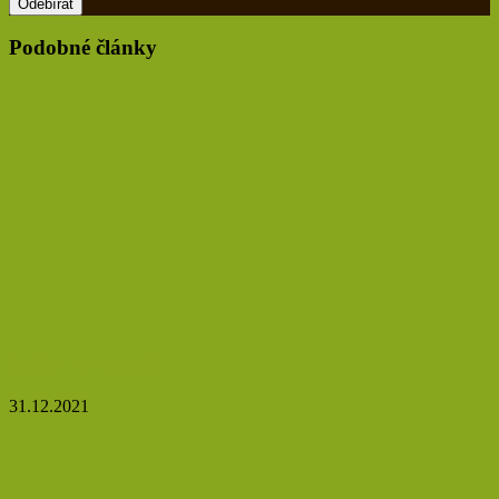
vaší
emailovou
Podobné články
adresu
Léčba chlamydií
31.12.2021