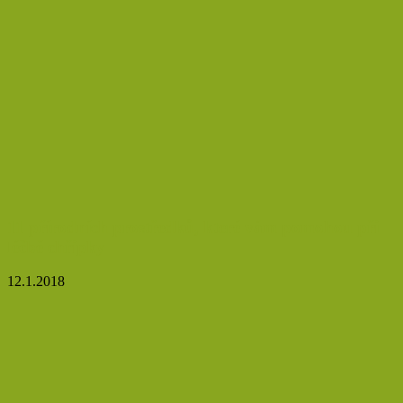
11 přírodních prostředků, které vám pomohou při
léčbě chřipky
12.1.2018