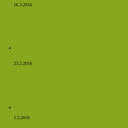
16.3.2016
Česnekový sirup silnější než penicilín a my máme recept!
Čtěte:
23.2.2016
Rostlinné látky, které podporují zdravé cukry v krvi
1.5.2016