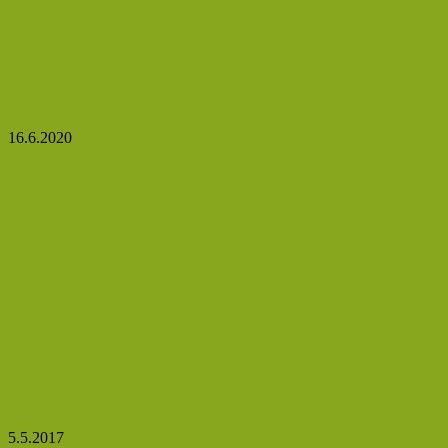
Milujete chuť meruněk? Připravte si z nich kynuté
knedlíky, koláč s tvarohem a drobenkou či
netradiční obrácený koláč
16.6.2020
9 důvodů, proč byste měli začít dávat mangové
máslo na kůži a vlasy
5.5.2017