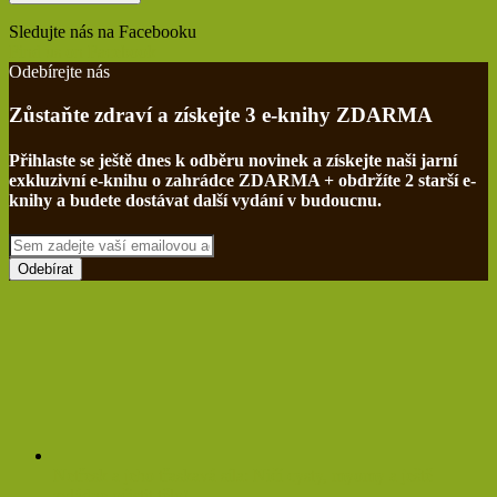
Sledujte nás na Facebooku
Find us on Facebook
Odebírejte nás
Zůstaňte zdraví a získejte 3 e-knihy ZDARMA
Přihlaste se ještě dnes k odběru novinek a získejte naši jarní
exkluzivní e-knihu o zahrádce ZDARMA + obdržíte 2 starší e-
knihy a budete dostávat další vydání v budoucnu.
Sem
zadejte
vaší
emailovou
adresu
Netřesk a jeho třaskavá síla: Ničí cysty, myomy a ještě
zvládne očistit tělo!