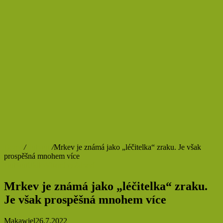
Domů
/
Hubnutí
/
Mrkev je známá jako „léčitelka“ zraku. Je však
prospěšná mnohem více
Hubnutí
Jídlo
Vitamíny
Zdraví
Mrkev je známá jako „léčitelka“ zraku.
Je však prospěšná mnohem více
Makawiel
26.7.2022