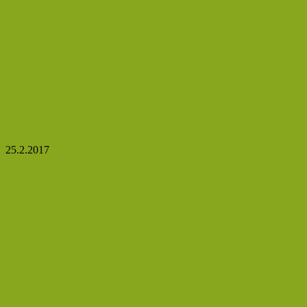
Recept: 3 smoothie, které vám pomohou zhubnout a
zbavit se celulitidy
25.2.2017