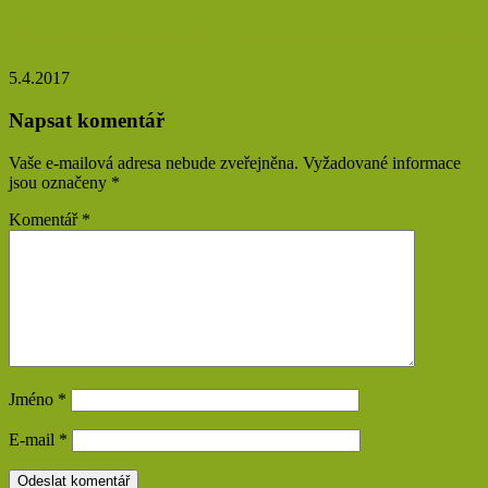
Saunování jako skvělá prevence mnoha onemocnění
5.4.2017
Napsat komentář
Vaše e-mailová adresa nebude zveřejněna.
Vyžadované informace
jsou označeny
*
Komentář
*
Jméno
*
E-mail
*