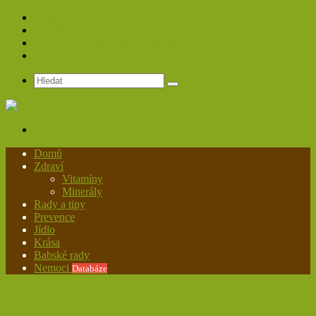
Spolupráce
Redakce
Zásady ochrany osobních údajů
Kontakt
Hledat
Menu
Domů
Zdraví
Vitamíny
Minerály
Rady a tipy
Prevence
Jídlo
Krása
Babské rady
Nemoci
Databáze