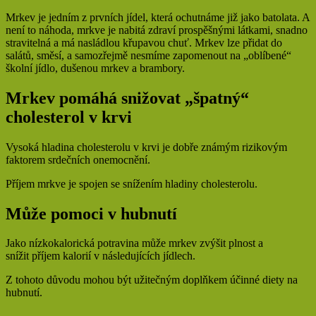
Mrkev je jedním z prvních jídel, která ochutnáme již jako batolata. A
není to náhoda, mrkve je nabitá zdraví prospěšnými látkami, snadno
stravitelná a má nasládlou křupavou chuť. Mrkev lze přidat do
salátů, směsí, a samozřejmě nesmíme zapomenout na „oblíbené“
školní jídlo, dušenou mrkev a brambory.
Mrkev pomáhá snižovat „špatný“
cholesterol v krvi
Vysoká hladina cholesterolu v krvi je dobře známým rizikovým
faktorem srdečních onemocnění.
Příjem mrkve je spojen se snížením hladiny cholesterolu.
Může pomoci v hubnutí
Jako nízkokalorická potravina může mrkev zvýšit plnost a
snížit příjem kalorií v následujících jídlech.
Z tohoto důvodu mohou být užitečným doplňkem účinné diety na
hubnutí.