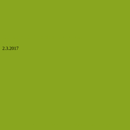
Co jste možná nevěděli o ananasu
2.3.2017
Zdravá náhrada za želatinu? Vyzkoušejte agar