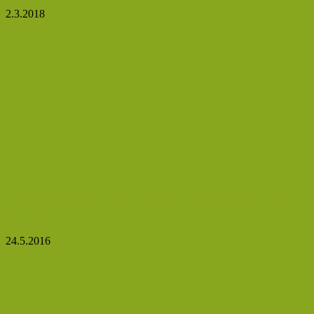
2.3.2018
3 účinné recepty z jablečného octa, které zabrání
infekcím
24.5.2016