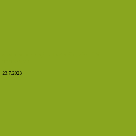
5 zdravotních výhod ostružin, včetně těch
mražených
23.7.2023