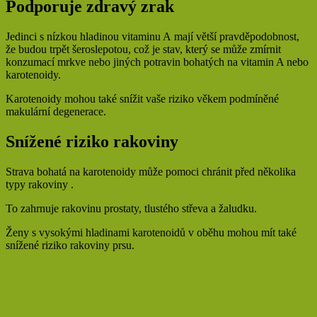
Podporuje zdravý zrak
Jedinci s nízkou hladinou vitaminu A mají větší pravděpodobnost,
že budou trpět šeroslepotou, což je stav, který se může zmírnit
konzumací mrkve nebo jiných potravin bohatých na vitamin A nebo
karotenoidy.
Karotenoidy mohou také snížit vaše riziko věkem podmíněné
makulární degenerace.
Snížené riziko rakoviny
Strava bohatá na karotenoidy může pomoci chránit před několika
typy rakoviny .
To zahrnuje rakovinu prostaty, tlustého střeva a žaludku.
Ženy s vysokými hladinami karotenoidů v oběhu mohou mít také
snížené riziko rakoviny prsu.