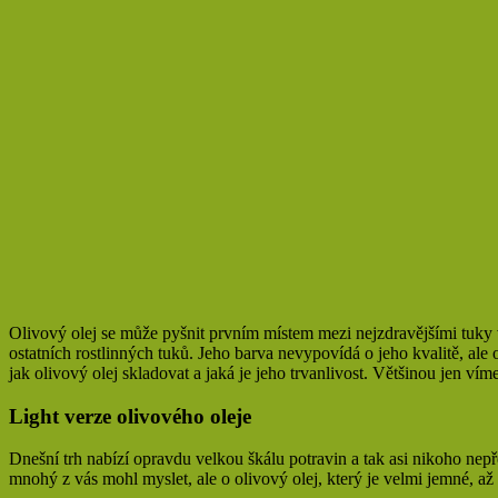
Olivový olej se může pyšnit prvním místem mezi nejzdravějšími tuky
ostatních rostlinných tuků. Jeho barva nevypovídá o jeho kvalitě, ale
jak olivový olej skladovat a jaká je jeho trvanlivost. Většinou jen vím
Light verze olivového oleje
Dnešní trh nabízí opravdu velkou škálu potravin a tak asi nikoho nepře
mnohý z vás mohl myslet, ale o olivový olej, který je velmi jemné, až n