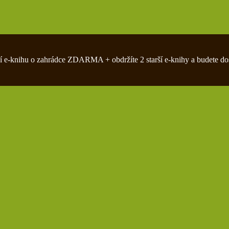
zivní e-knihu o zahrádce ZDARMA + obdržíte 2 starší e-knihy a budete do