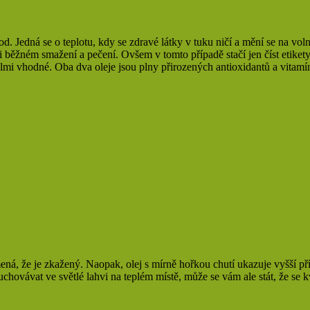
. Jedná se o teplotu, kdy se zdravé látky v tuku ničí a mění se na vol
i běžném smažení a pečení. Ovšem v tomto případě stačí jen číst etiket
elmi vhodné. Oba dva oleje jsou plny přirozených antioxidantů a vitamí
ná, že je zkažený. Naopak, olej s mírně hořkou chutí ukazuje vyšší pří
te uchovávat ve světlé lahvi na teplém místě, může se vám ale stát, že s