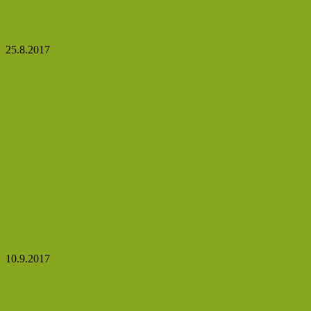
Zlepšete svou paměť s těmito potravinami
25.8.2017
Slyšeli jste již o stravování podle krevních skupin?
10.9.2017