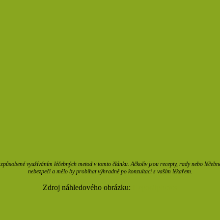
působené využíváním léčebných metod v tomto článku. Ačkoliv jsou recepty, rady nebo léčebné m
nebezpečí a mělo by probíhat výhradně po konzultaci s vaším lékařem.
Zdroj náhledového obrázku:
Depositphotos