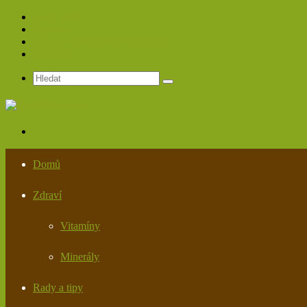
Spolupráce
Redakce
Zásady ochrany osobních údajů
Kontakt
Hledat
Menu
Domů
Zdraví
Vitamíny
Minerály
Rady a tipy