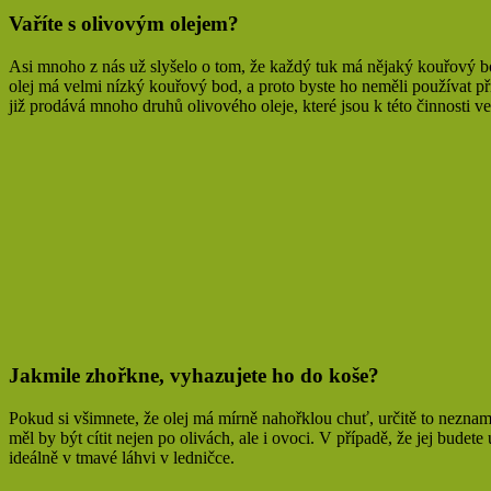
Vaříte s olivovým olejem?
Asi mnoho z nás už slyšelo o tom, že každý tuk má nějaký kouřový bod
olej má velmi nízký kouřový bod, a proto byste ho neměli používat př
již prodává mnoho druhů olivového oleje, které jsou k této činnosti v
Jakmile zhořkne, vyhazujete ho do koše?
Pokud si všimnete, že olej má mírně nahořklou chuť, určitě to nezname
měl by být cítit nejen po olivách, ale i ovoci. V případě, že jej bude
ideálně v tmavé láhvi v ledničce.