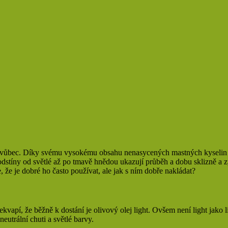
 vůbec. Díky svému vysokému obsahu nenasycených mastných kyselin je
 odstíny od světlé až po tmavě hnědou ukazují průběh a dobu sklizně a 
e, že je dobré ho často používat, ale jak s ním dobře nakládat?
kvapí, že běžně k dostání je olivový olej light. Ovšem není light jako 
eutrální chuti a světlé barvy.