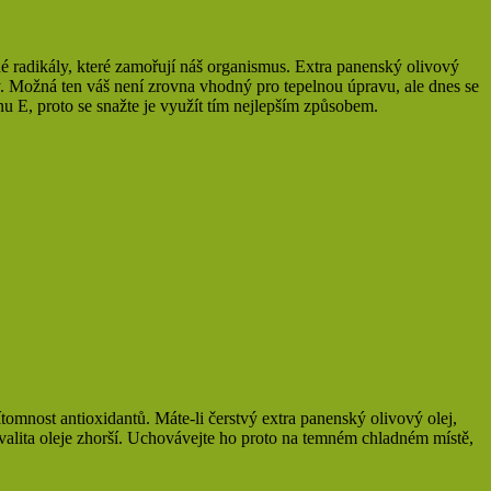
né radikály, které zamořují náš organismus. Extra panenský olivový
y. Možná ten váš není zrovna vhodný pro tepelnou úpravu, ale dnes se
nu E, proto se snažte je využít tím nejlepším způsobem.
tomnost antioxidantů. Máte-li čerstvý extra panenský olivový olej,
e kvalita oleje zhorší. Uchovávejte ho proto na temném chladném místě,