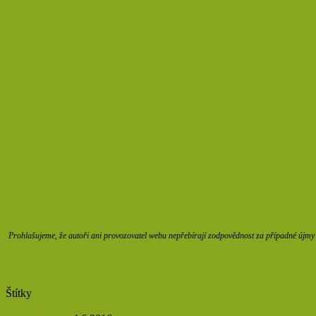
Prohlašujeme, že autoři ani provozovatel webu nepřebírají zodpovědnost za případné újmy z
Štítky
Olivový olej
využití
způsob ukládání