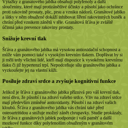
Výtažky z granátového jablka obsahují polyfenoly a další
sloučeniny, které mají protizánětlivé účinky a působí jako ochránce
proti rakovině prostaty, plic, prsu a vzniku nádorů. Granátové jablko
a látky v něm obsažené dokáží inhibovat šíření rakovinných buněk a
chrání před vznikem zánětů v těle. Granátová šťáva je zvláště
účinná jako prevence rakoviny prostaty.
Snižuje krevní tlak
Šťáva z granátového jablka má vysokou antioxidační schopnost a
může vám pomoci také s vysokým krevním tlakem. Dopřávat by si
ji měli tedy všichni lidé, kteří mají dispozice k vysokému krevnímu
tlaku či již hypertenzí trpí. Nepodceňuje sílu granátového jablka a
vyzkoušejte jej na vlastní kůži.
Posiluje zdraví srdce a zvyšuje kognitivní funkce
Jelikož je šťáva z granátového jablka příznivá pro váš krevní tlak,
není divu, že působí i na zdraví vašeho srdce. Vliv na zdraví srdce
mají především zmíněné antioxidanty. Působí i na zdraví vašich
kloubů. Šťáva z granátového jablka vás chrání také před
osteoartritidou a snižuje možný zánět chrupavky. Studie prokázaly,
že šťáva z granátových jablek podporuje i vaši paměť a další
mozkové funkce díky polyfenolům obsaženým v granátovém