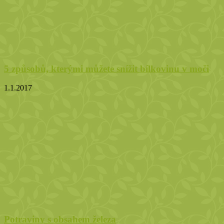
5 způsobů, kterými můžete snížit bílkovinu v moči
1.1.2017
Potraviny s obsahem železa