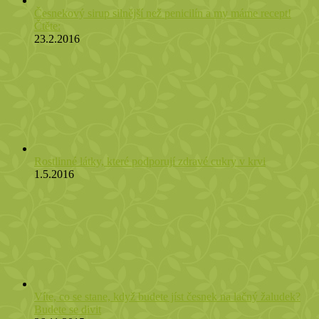
Česnekový sirup silnější než penicilín a my máme recept!
Čtěte:
23.2.2016
Rostlinné látky, které podporují zdravé cukry v krvi
1.5.2016
Víte, co se stane, když budete jíst česnek na lačný žaludek?
Budete se divit