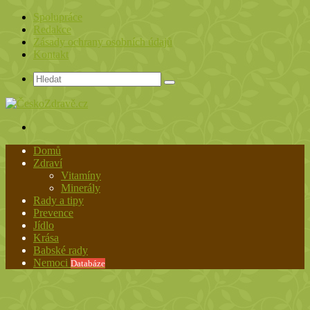
Spolupráce
Redakce
Zásady ochrany osobních údajů
Kontakt
Hledat
Menu
Domů
Zdraví
Vitamíny
Minerály
Rady a tipy
Prevence
Jídlo
Krása
Babské rady
Nemoci
Databáze