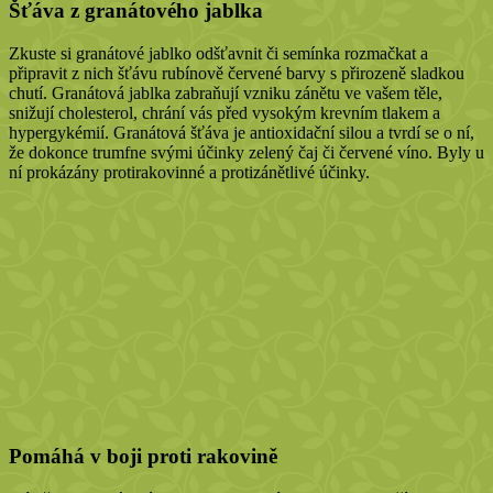
Šťáva z granátového jablka
Zkuste si granátové jablko odšťavnit či semínka rozmačkat a
připravit z nich šťávu rubínově červené barvy s přirozeně sladkou
chutí. Granátová jablka zabraňují vzniku zánětu ve vašem těle,
snižují cholesterol, chrání vás před vysokým krevním tlakem a
hypergykémií. Granátová šťáva je antioxidační silou a tvrdí se o ní,
že dokonce trumfne svými účinky zelený čaj či červené víno. Byly u
ní prokázány protirakovinné a protizánětlivé účinky.
Pomáhá v boji proti rakovině