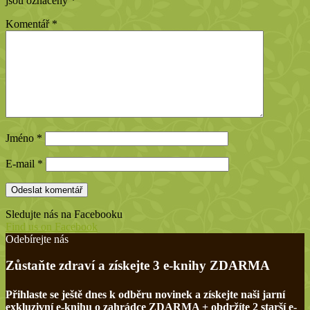
jsou označeny
*
Komentář
*
Jméno
*
E-mail
*
Sledujte nás na Facebooku
Find us on Facebook
Odebírejte nás
Zůstaňte zdraví a získejte 3 e-knihy ZDARMA
Přihlaste se ještě dnes k odběru novinek a získejte naši jarní
exkluzivní e-knihu o zahrádce ZDARMA + obdržíte 2 starší e-