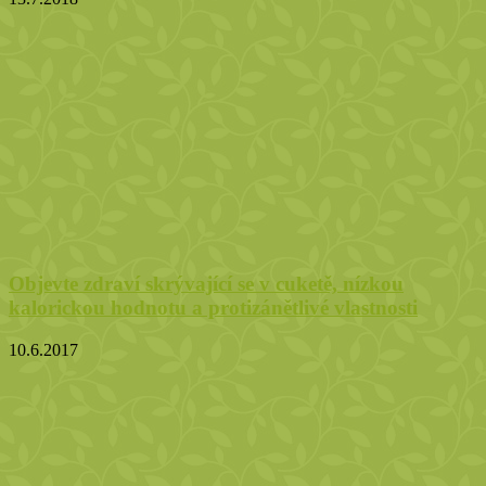
Objevte zdraví skrývající se v cuketě, nízkou
kalorickou hodnotu a protizánětlivé vlastnosti
10.6.2017