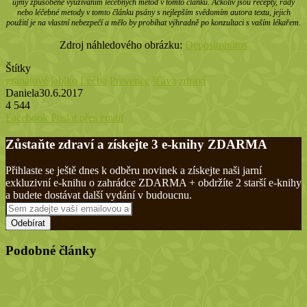
újmy způsobené využíváním léčebných metod v tomto článku. Ačkoliv jsou recepty, rady
nebo léčebné metody v tomto článku psány s nejlepším svědomím autora textu, jejich
použití je na vlastní nebezpečí a mělo by probíhat výhradně po konzultaci s vaším lékařem.
Zdroj náhledového obrázku:
Depositphotos
Štítky
granátové jablko
Léčba
Prevence
šťáva
zdraví
Daniela
30.6.2017
4 544
Tisknout
Facebook
Poslat přes email
Zůstaňte zdraví a získejte 3 e-knihy ZDARMA
Přihlaste se ještě dnes k odběru novinek a získejte naši jarní
exkluzivní e-knihu o zahrádce ZDARMA + obdržíte 2 starší e-knihy
a budete dostávat další vydání v budoucnu.
Sem
zadejte
vaší
emailovou
Podobné články
adresu