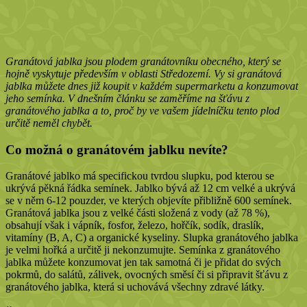
Granátová jablka jsou plodem granátovníku obecného, který se
hojně vyskytuje především v oblasti Středozemí. Vy si granátová
jablka můžete dnes již koupit v každém supermarketu a konzumovat
jeho semínka. V dnešním článku se zaměříme na šťávu z
granátového jablka a to, proč by ve vašem jídelníčku tento plod
určitě neměl chybět.
Co možná o granátovém jablku nevíte?
Granátové jablko má specifickou tvrdou slupku, pod kterou se
ukrývá pěkná řádka semínek. Jablko bývá až 12 cm velké a ukrývá
se v něm 6-12 pouzder, ve kterých objevíte přibližně 600 semínek.
Granátová jablka jsou z velké části složená z vody (až 78 %),
obsahují však i vápník, fosfor, železo, hořčík, sodík, draslík,
vitamíny (B, A, C) a organické kyseliny. Slupka granátového jablka
je velmi hořká a určitě ji nekonzumujte. Semínka z granátového
jablka můžete konzumovat jen tak samotná či je přidat do svých
pokrmů, do salátů, zálivek, ovocných směsí či si připravit šťávu z
granátového jablka, která si uchovává všechny zdravé látky.