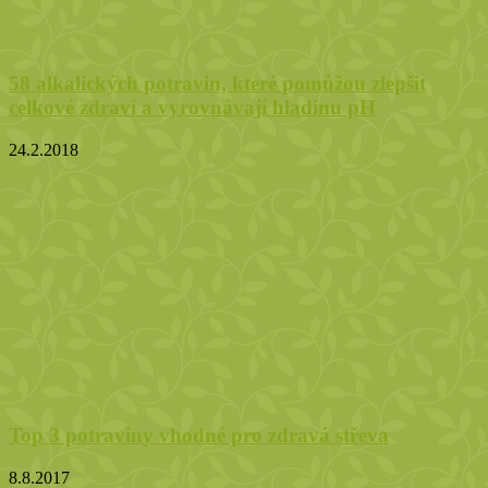
58 alkalických potravin, které pomůžou zlepšit
celkové zdraví a vyrovnávají hladinu pH
24.2.2018
Top 3 potraviny vhodné pro zdravá střeva
8.8.2017