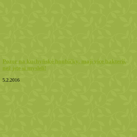
Pozor na kuchyňské houbičky, mají více bakterií,
než jste si mysleli!
5.2.2016