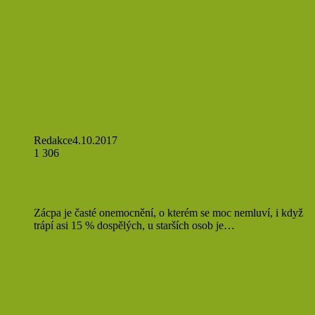
Redakce
4.10.2017
1 306
3 tipy, jak předcházet zácpě
Zácpa je časté onemocnění, o kterém se moc nemluví, i když
trápí asi 15 % dospělých, u starších osob je…
Přečíst více »