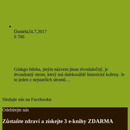
Prevence
Daniela
24.7.2017
0
706
Ginkgo biloba přináší dobrou náladu,
energii a pečuje o vaši paměť
Ginkgo biloba, jiným názvem jinan dvoulaločný, je
dvoudomý strom, který má dalekosáhlé historické kořeny. Je
to jeden z nejstarších stromů…
Přečíst více »
Sledujte nás na Facebooku
Find us on Facebook
Odebírejte nás
Zůstaňte zdraví a získejte 3 e-knihy ZDARMA