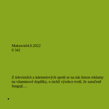
Makawiel
4.6.2022
0
341
Je nutné doplňovat živiny
prostřednictvím doplňků stravy?
Z televizních a internetových spotů se na nás hrnou reklamy
na vitaminové doplňky, o nichž výrobce tvrdí, že zaručeně
fungují.…
Přečíst více »
Rady a tipy