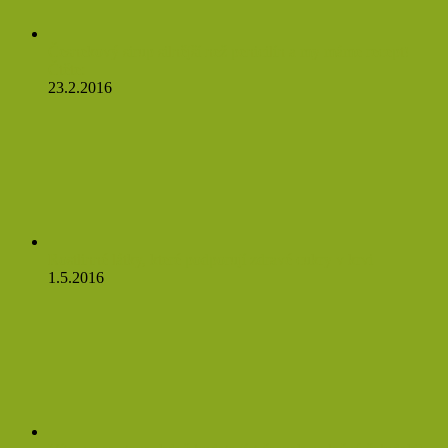
Česnekový sirup silnější než penicilín a my máme recept!
Čtěte:
23.2.2016
Rostlinné látky, které podporují zdravé cukry v krvi
1.5.2016