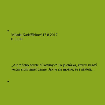
Jídlo
Milada Kadeřábková
17.8.2017
0
1 100
Vše, co potřebujete jako začátečník
vědět o veganství
„Ale z čeho berete bílkoviny?“ To je otázka, kterou každý
vegan slyší téměř denně. Jak je ale možné, že i někteří…
Přečíst více »
Ostatní