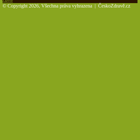
Zázvor
© Copyright 2026, Všechna práva vyhrazena |
ČeskoZdravě.cz
Back
to
top
button