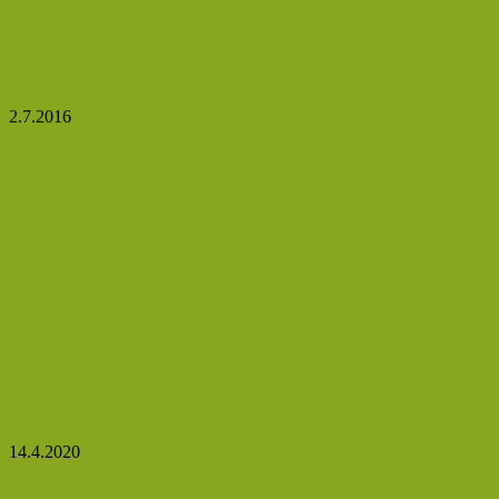
Domácí mikrodermabraze: Odstraňuje skvrny,
vrásky, jizvy a zbaví vás akné
2.7.2016
Víte, jak posilovat imunitu přirozeně a snadno?
14.4.2020