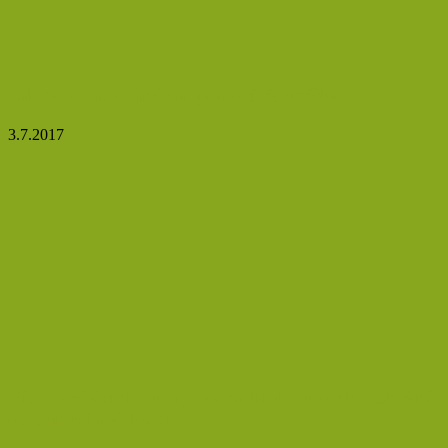
Jak bojovat s zánětem pomocí jídelníčku?
3.7.2017
Víte, jaké účinky má jóga na lidský mozek? Chrání
od depresí a úzkostí