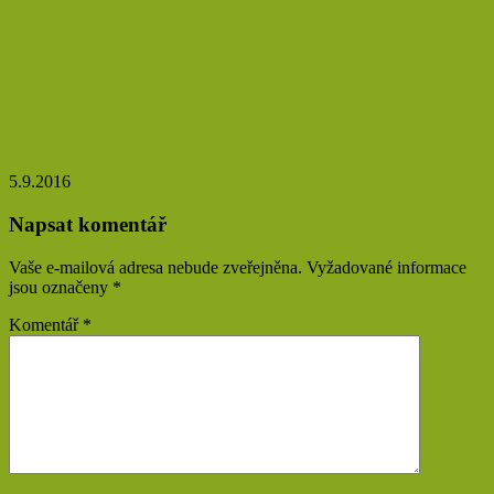
Několik návodů, jak odstranit tmavé části pokožky
5.9.2016
Napsat komentář
Vaše e-mailová adresa nebude zveřejněna.
Vyžadované informace
jsou označeny
*
Komentář
*