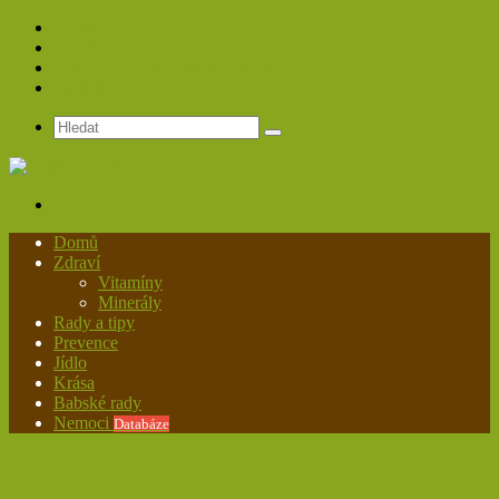
Spolupráce
Redakce
Zásady ochrany osobních údajů
Kontakt
Hledat
Menu
Domů
Zdraví
Vitamíny
Minerály
Rady a tipy
Prevence
Jídlo
Krása
Babské rady
Nemoci
Databáze