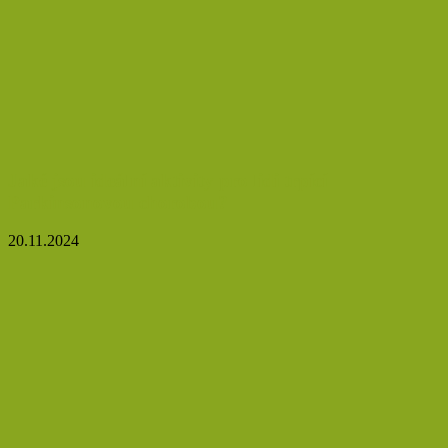
Jaké jsou ideální aktivity pro lidi trpící
Parkinsonovou chorobou?
20.11.2024