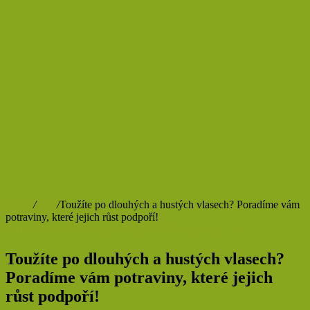
Domů
/
Jídlo
/
Toužíte po dlouhých a hustých vlasech? Poradíme vám
potraviny, které jejich růst podpoří!
Jídlo
Krása
Prevence
Rady a tipy
TOP 10
Vitamíny
Zdraví
Toužíte po dlouhých a hustých vlasech?
Poradíme vám potraviny, které jejich
růst podpoří!