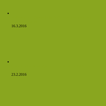
Netřesk a jeho třaskavá síla: Ničí cysty, myomy a ještě
zvládne očistit tělo!
16.3.2016
Česnekový sirup silnější než penicilín a my máme recept!
Čtěte:
23.2.2016