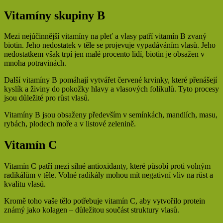
Vitamíny skupiny B
Mezi nejúčinnější vitamíny na pleť a vlasy patří vitamín B zvaný
biotin. Jeho nedostatek v těle se projevuje vypadáváním vlasů. Jeho
nedostatkem však trpí jen malé procento lidí, biotin je obsažen v
mnoha potravinách.
Další vitamíny B pomáhají vytvářet červené krvinky, které přenášejí
kyslík a živiny do pokožky hlavy a vlasových folikulů. Tyto procesy
jsou důležité pro růst vlasů.
Vitamíny B jsou obsaženy především v semínkách, mandlích, masu,
rybách, plodech moře a v listové zelenině.
Vitamín C
Vitamín C patří mezi silné antioxidanty, které působí proti volným
radikálům v těle. Volné radikály mohou mít negativní vliv na růst a
kvalitu vlasů.
Kromě toho vaše tělo potřebuje vitamín C, aby vytvořilo protein
známý jako kolagen – důležitou součást struktury vlasů.