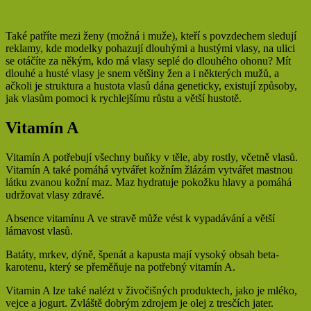
Také patříte mezi ženy (možná i muže), kteří s povzdechem sledují
reklamy, kde modelky pohazují dlouhými a hustými vlasy, na ulici
se otáčíte za někým, kdo má vlasy seplé do dlouhého ohonu? Mít
dlouhé a husté vlasy je snem většiny žen a i některých mužů, a
ačkoli je struktura a hustota vlasů dána geneticky, existují způsoby,
jak vlasům pomoci k rychlejšímu růstu a větší hustotě.
Vitamín A
Vitamín A potřebují všechny buňky v těle, aby rostly, včetně vlasů.
Vitamín A také pomáhá vytvářet kožním žlázám vytvářet mastnou
látku zvanou kožní maz. Maz hydratuje pokožku hlavy a pomáhá
udržovat vlasy zdravé.
Absence vitamínu A ve stravě může vést k vypadávání a větší
lámavost vlasů.
Batáty, mrkev, dýně, špenát a kapusta mají vysoký obsah beta-
karotenu, který se přeměňuje na potřebný vitamín A.
Vitamin A lze také nalézt v živočišných produktech, jako je mléko,
vejce a jogurt. Zvláště dobrým zdrojem je olej z tresčích jater.