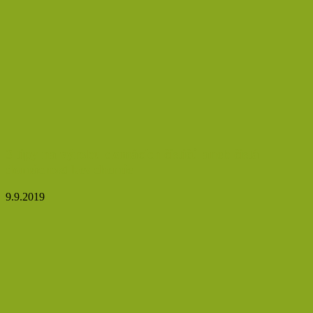
3 tipy na výrobu domácích čističů aneb čistá
domácnost bez chemie
9.9.2019