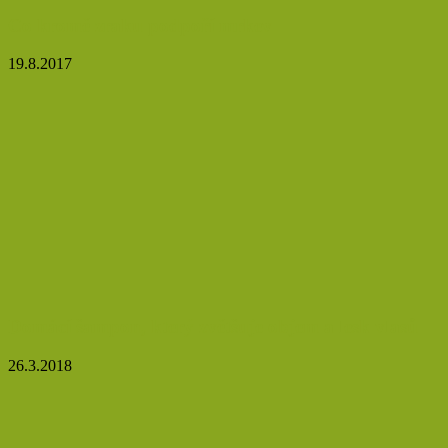
Co kromě zraku podpoří mrkev
19.8.2017
Domácí šampon, který zvětšuje objem a lesk vlasů
26.3.2018