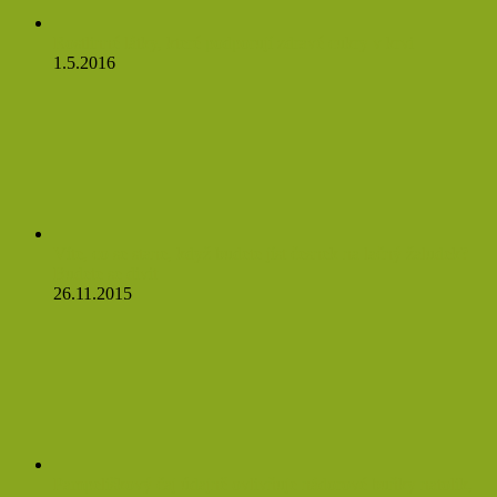
Rostlinné látky, které podporují zdravé cukry v krvi
1.5.2016
Víte, co se stane, když budete jíst česnek na lačný žaludek?
Budete se divit
26.11.2015
Pampeliškový čaj údajně ovlivňuje nádorové buňky natolik,