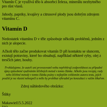
Vitamín C je využívá tělo k absorbci železa, minerálu nezbytného
pro růst vlasů.
Jahody, papriky, kvajávy a citrusové plody jsou dobrým zdrojem
vitamínu C.
Vitamín D
Nedostatek vitamínu D v těle způsobuje několik problémů, jedním z
nich je alopecie.
Ačkoli tělo začne produkovat vitamín D při kontaktu se sluncem,
existují potraviny, které ho obsahují, například některé ryby, olej z
tresčích jater, houby.
Prohlašujeme, že autoři ani provozovatel webu nepřebírají zodpovědnost za případné
újmy způsobené využíváním léčebných metod v tomto článku. Ačkoliv jsou recepty, rady
nebo léčebné metody v tomto článku psány s nejlepším svědomím autora textu, jejich
použití je na vlastní nebezpečí a mělo by probíhat výhradně po konzultaci s vaším lékařem.
Zdroj náhledového obrázku:
Depositphotos
Štítky
dlouhé vlasy
husté vlasy
vitamíny
Makawiel
15.5.2022