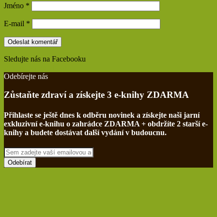
Jméno
*
E-mail
*
Sledujte nás na Facebooku
Find us on Facebook
Odebírejte nás
Zůstaňte zdraví a získejte 3 e-knihy ZDARMA
Přihlaste se ještě dnes k odběru novinek a získejte naši jarní
exkluzivní e-knihu o zahrádce ZDARMA + obdržíte 2 starší e-
knihy a budete dostávat další vydání v budoucnu.
Sem
zadejte
vaší
emailovou
adresu