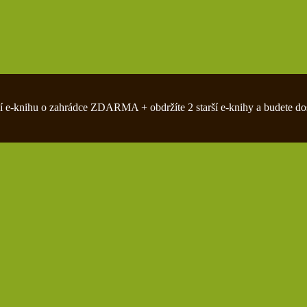
zivní e-knihu o zahrádce ZDARMA + obdržíte 2 starší e-knihy a budete do