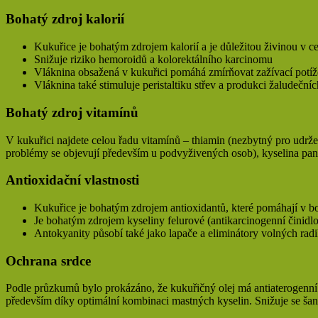
Bohatý zdroj kalorií
Kukuřice je bohatým zdrojem kalorií a je důležitou živinou v c
Snižuje riziko hemoroidů a kolorektálního karcinomu
Vláknina obsažená v kukuřici pomáhá zmírňovat zažívací potíže
Vláknina také stimuluje peristaltiku střev a produkci žaludečníc
Bohatý zdroj vitamínů
V kukuřici najdete celou řadu vitamínů – thiamin (nezbytný pro udrž
problémy se objevují především u podvyživených osob), kyselina panto
Antioxidační vlastnosti
Kukuřice je bohatým zdrojem antioxidantů, které pomáhají v boj
Je bohatým zdrojem kyseliny felurové (antikarcinogenní činidlo),
Antokyanity působí také jako lapače a eliminátory volných rad
Ochrana srdce
Podle průzkumů bylo prokázáno, že kukuřičný olej má antiaterogenní ú
především díky optimální kombinaci mastných kyselin. Snižuje se šan