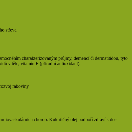
ho střeva
onemocněním charakterizovaným průjmy, demencí či dermatitidou, tyto
ů v těle, vitamín E (přírodní antioxidant).
 rozvoj rakoviny
kardiovaskulárních chorob. Kukuřičný olej podpoří zdraví srdce