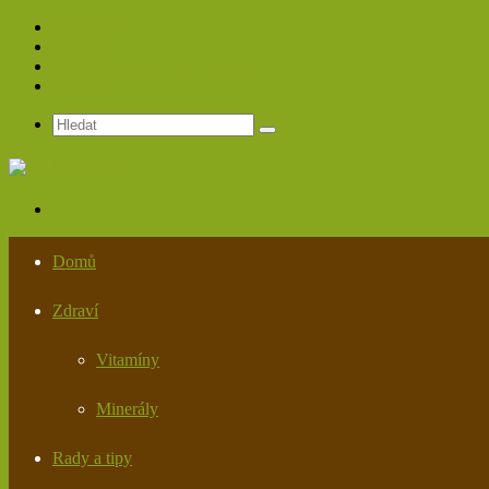
Spolupráce
Redakce
Zásady ochrany osobních údajů
Kontakt
Hledat
Menu
Domů
Zdraví
Vitamíny
Minerály
Rady a tipy