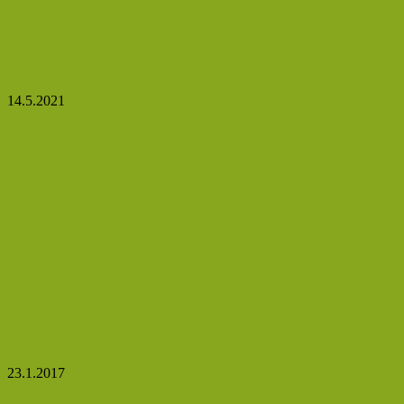
Zdravá výživa a vitamíny pro celkovou pohodu
14.5.2021
Připravte si domácí relaxační koupel z netradičních p
23.1.2017