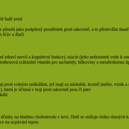
elé řadě zemí
 působí jako podpůrný prostředek proti rakovině, a to především tlusté
h šťáv a žluči
ení zdraví nervů a kognitivní funkce), niacin (jeho nedostatek vede k 
thenová (základní vitamín pro sacharidy, bílkoviny a metabolismus lipid
i proti volným radikálům, jež mají za následek, kromě jiného, vznik a
 která je účinná v boji proti rakovině prsu či jater
ikálů
činky na hladinu cholesterolu v krvi, čímž se snižuje riziko různých 
ce na ucpávání tepen.