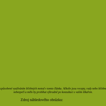
působené využíváním léčebných metod v tomto článku. Ačkoliv jsou recepty, rady nebo léčebné m
nebezpečí a mělo by probíhat výhradně po konzultaci s vaším lékařem.
Zdroj náhledového obrázku:
Depositphotos