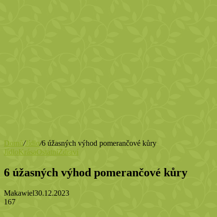
Domů
/
Jídlo
/
6 úžasných výhod pomerančové kůry
Jídlo
Krása
Ostatní
Zdraví
6 úžasných výhod pomerančové kůry
Makawiel
30.12.2023
167