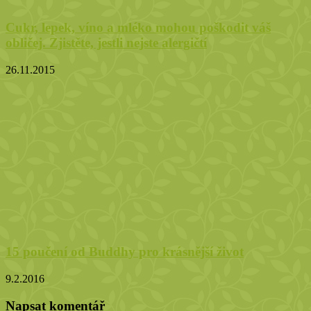
Cukr, lepek, víno a mléko mohou poškodit váš
obličej. Zjistěte, jestli nejste alergičtí
26.11.2015
15 poučení od Buddhy pro krásnější život
9.2.2016
Napsat komentář