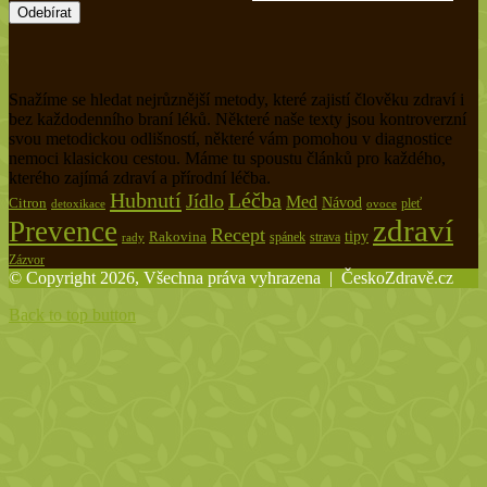
Snažíme se hledat nejrůznější metody, které zajistí člověku zdraví i
bez každodenního braní léků. Některé naše texty jsou kontroverzní
svou metodickou odlišností, některé vám pomohou v diagnostice
nemoci klasickou cestou. Máme tu spoustu článků pro každého,
kterého zajímá zdraví a přírodní léčba.
Hubnutí
Léčba
Jídlo
Med
Citron
Návod
pleť
detoxikace
ovoce
zdraví
Prevence
Recept
tipy
Rakovina
spánek
rady
strava
Zázvor
© Copyright 2026, Všechna práva vyhrazena |
ČeskoZdravě.cz
Back to top button