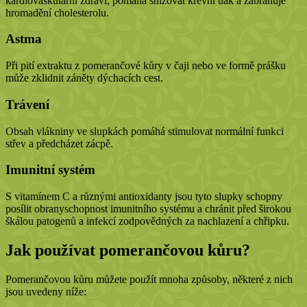
kardiovaskulární zdraví, pomáhá snižovat krevní tlak a zabraňuje
hromadění cholesterolu.
Astma
Při pití extraktu z pomerančové kůry v čaji nebo ve formě prášku
může zklidnit záněty dýchacích cest.
Trávení
Obsah vlákniny ve slupkách pomáhá stimulovat normální funkci
střev a předcházet zácpě.
Imunitní systém
S vitamínem C a různými antioxidanty jsou tyto slupky schopny
posílit obranyschopnost imunitního systému a chránit před širokou
škálou patogenů a infekcí zodpovědných za nachlazení a chřipku.
Jak používat pomerančovou kůru?
Pomerančovou kůru můžete použít mnoha způsoby, některé z nich
jsou uvedeny níže: