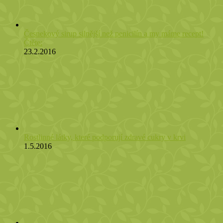
Česnekový sirup silnější než penicilín a my máme recept!
Čtěte:
23.2.2016
Rostlinné látky, které podporují zdravé cukry v krvi
1.5.2016