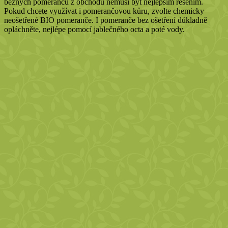
běžných pomerančů z obchodu nemusí být nejlepším řešením.
Pokud chcete využívat i pomerančovou kůru, zvolte chemicky
neošetřené BIO pomeranče. I pomeranče bez ošetření důkladně
opláchněte, nejlépe pomocí jablečného octa a poté vody.