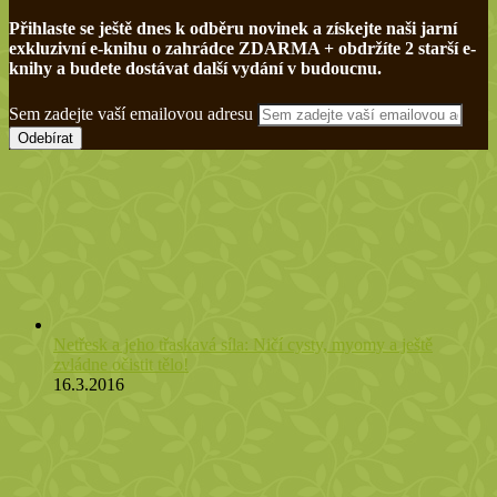
Přihlaste se ještě dnes k odběru novinek a získejte naši jarní
exkluzivní e-knihu o zahrádce ZDARMA + obdržíte 2 starší e-
knihy a budete dostávat další vydání v budoucnu.
Sem zadejte vaší emailovou adresu
Netřesk a jeho třaskavá síla: Ničí cysty, myomy a ještě
zvládne očistit tělo!
16.3.2016