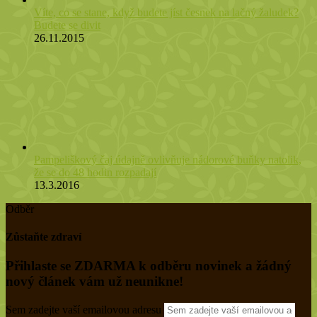
Víte, co se stane, když budete jíst česnek na lačný žaludek?
Budete se divit
26.11.2015
Pampeliškový čaj údajně ovlivňuje nádorové buňky natolik,
že se do 48 hodin rozpadají
13.3.2016
Odběr
Zůstaňte zdraví
Přihlaste se ZDARMA k odběru novinek a žádný
nový článek vám už neunikne!
Sem zadejte vaší emailovou adresu