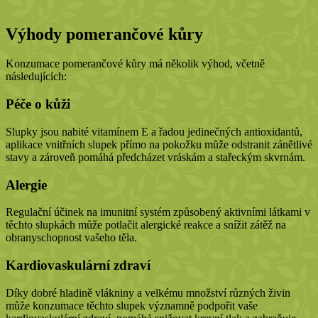
Výhody pomerančové kůry
Konzumace pomerančové kůry má několik výhod, včetně
následujících:
Péče o kůži
Slupky jsou nabité vitamínem E a řadou jedinečných antioxidantů,
aplikace vnitřních slupek přímo na pokožku může odstranit zánětlivé
stavy a zároveň pomáhá předcházet vráskám a stařeckým skvrnám.
Alergie
Regulační účinek na imunitní systém způsobený aktivními látkami v
těchto slupkách může potlačit alergické reakce a snížit zátěž na
obranyschopnost vašeho těla.
Kardiovaskulární zdraví
Díky dobré hladině vlákniny a velkému množství různých živin
může konzumace těchto slupek významně podpořit vaše