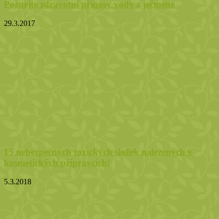
Poznejte zdravotní přínosy vody z ječmene
29.3.2017
15 nebezpečných toxických složek nalezených v
kosmetických přípravcích!
5.3.2018