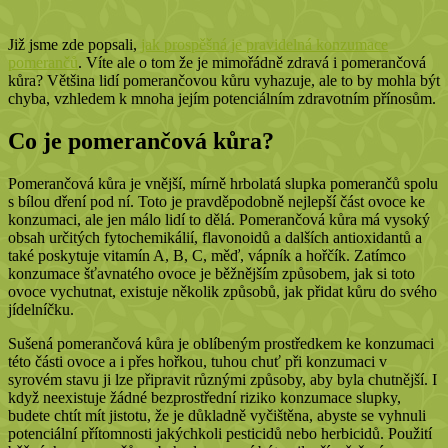
Již jsme zde popsali,
jak prospěšná je pravidelná konzumace
pomerančů
. Víte ale o tom že je mimořádně zdravá i pomerančová
kůra? Většina lidí pomerančovou kůru vyhazuje, ale to by mohla být
chyba, vzhledem k mnoha jejím potenciálním zdravotním přínosům.
Co je pomerančová kůra?
Pomerančová kůra je vnější, mírně hrbolatá slupka pomerančů spolu
s bílou dření pod ní. Toto je pravděpodobně nejlepší část ovoce ke
konzumaci, ale jen málo lidí to dělá. Pomerančová kůra má vysoký
obsah určitých fytochemikálií, flavonoidů a dalších antioxidantů a
také poskytuje vitamín A, B, C, měď, vápník a hořčík. Zatímco
konzumace šťavnatého ovoce je běžnějším způsobem, jak si toto
ovoce vychutnat, existuje několik způsobů, jak přidat kůru do svého
jídelníčku.
Sušená pomerančová kůra je oblíbeným prostředkem ke konzumaci
této části ovoce a i přes hořkou, tuhou chuť při konzumaci v
syrovém stavu ji lze připravit různými způsoby, aby byla chutnější. I
když neexistuje žádné bezprostřední riziko konzumace slupky,
budete chtít mít jistotu, že je důkladně vyčištěna, abyste se vyhnuli
potenciální přítomnosti jakýchkoli pesticidů nebo herbicidů. Použití