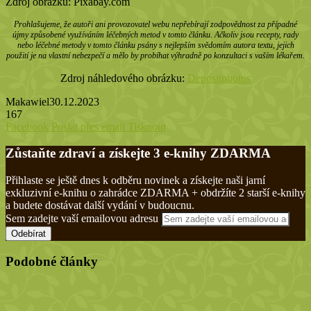
Zdroj obrázků: Pixabay.com
Prohlašujeme, že autoři ani provozovatel webu nepřebírají zodpovědnost za případné
újmy způsobené využíváním léčebných metod v tomto článku. Ačkoliv jsou recepty, rady
nebo léčebné metody v tomto článku psány s nejlepším svědomím autora textu, jejich
použití je na vlastní nebezpečí a mělo by probíhat výhradně po konzultaci s vaším lékařem.
Zdroj náhledového obrázku:
Depositphotos
Makawiel
30.12.2023
167
Facebook
Poslat přes email
Tisknout
Zůstaňte zdraví a získejte 3 e-knihy ZDARMA
Přihlaste se ještě dnes k odběru novinek a získejte naši jarní
exkluzivní e-knihu o zahrádce ZDARMA + obdržíte 2 starší e-knihy
a budete dostávat další vydání v budoucnu.
Sem zadejte vaší emailovou adresu
Podobné články