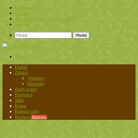
Spolupráce
Redakce
Zásady ochrany osobních údajů
Kontakt
Hledat
Menu
Domů
Zdraví
Vitamíny
Minerály
Rady a tipy
Prevence
Jídlo
Krása
Babské rady
Nemoci
Databáze