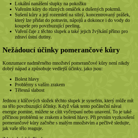
Lokální nanášení slupky na pokožku
Vařením kůry do různých omáček a dušených pokrmů.
Sušení kůry a její rozemletí na silný, koncentrovaný prášek,
který lze přidat do potravin, nápojů a dokonce i do vody do
koupele pro povzbuzující peeling.
Vaření čaje z těchto slupek a také jejich žvýkání přímo pro
zdraví ústní dutiny.
Nežádoucí účinky pomerančové kůry
Konzumace nadměrného množství pomerančové kůry není nikdy
dobrý nápad a způsobuje vedlejší účinky, jako jsou:
Bolest hlavy
Problémy s vaším zrakem
Tělesná slabost
Jednou z klíčových složek těchto slupek je synefrin, který může mít
na tělo povzbuzující účinky. Když však tento počáteční nával
energie pomine, můžete se cítit vyčerpaní nebo unavení. To je také
příčinou problémů se zrakem a bolestí hlavy. Při prvním vyzkoušení
pomerančové kůry začněte s malým množstvím a pečlivě sledujte,
jak vaše tělo reaguje.