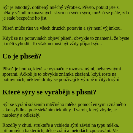
Sýr je lahodný, oblíbený mléčný výrobek. Přesto, pokud jste si
někdy všimli rozmazaných skvrn na svém sýru, možná se ptáte, zda
je stále bezpečné ho jíst.
Plíseň může růst ve všech druzích potravin a sýr není výjimkou.
Když se na potravinách objeví plíseň, obvykle to znamená, že byste
ji měli vyhodit. To však nemusí být vždy případ sýra.
Co je plíseň?
Plíseň je houba, která se vyznačuje rozmazanými, nebarevnými
sporami. Ačkoli je to obvykle známka zkažení, když roste na
potravinách, některé druhy se používají k výrobě určitých sýrů.
Které sýry se vyrábějí s plísní?
Sýr se vyrábí srážením mléčného mléka pomocí enzymu známého
jako syřidlo a poté stékáním tekutiny. Tvaroh, který zbyde, je
nasolený a odleželý.
Rozdíly v chuti, struktuře a vzhledu sýrů závisí na typu mléka,
přítomných bakteriích, délce zrání a metodách zpracování. Ve