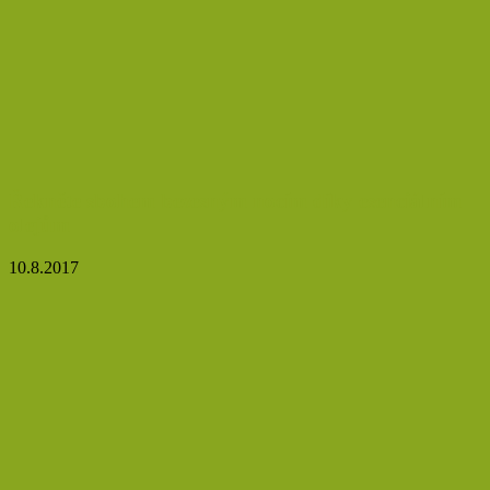
Řekněte sbohem bezesným nocím díky esenciálním
olejům
10.8.2017