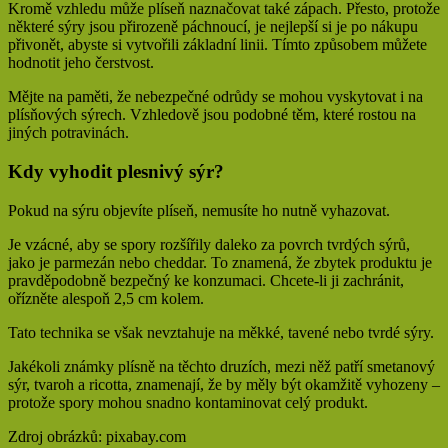
Kromě vzhledu může plíseň naznačovat také zápach. Přesto, protože
některé sýry jsou přirozeně páchnoucí, je nejlepší si je po nákupu
přivonět, abyste si vytvořili základní linii. Tímto způsobem můžete
hodnotit jeho čerstvost.
Mějte na paměti, že nebezpečné odrůdy se mohou vyskytovat i na
plísňových sýrech. Vzhledově jsou podobné těm, které rostou na
jiných potravinách.
Kdy vyhodit plesnivý sýr?
Pokud na sýru objevíte plíseň, nemusíte ho nutně vyhazovat.
Je vzácné, aby se spory rozšířily daleko za povrch tvrdých sýrů,
jako je parmezán nebo cheddar. To znamená, že zbytek produktu je
pravděpodobně bezpečný ke konzumaci. Chcete-li ji zachránit,
ořízněte alespoň 2,5 cm kolem.
Tato technika se však nevztahuje na měkké, tavené nebo tvrdé sýry.
Jakékoli známky plísně na těchto druzích, mezi něž patří smetanový
sýr, tvaroh a ricotta, znamenají, že by měly být okamžitě vyhozeny –
protože spory mohou snadno kontaminovat celý produkt.
Zdroj obrázků: pixabay.com