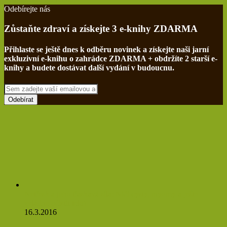
Odebírejte nás
Zůstaňte zdraví a získejte 3 e-knihy ZDARMA
Přihlaste se ještě dnes k odběru novinek a získejte naši jarní
exkluzivní e-knihu o zahrádce ZDARMA + obdržíte 2 starší e-
knihy a budete dostávat další vydání v budoucnu.
Sem
zadejte
vaší
emailovou
adresu
Netřesk a jeho třaskavá síla: Ničí cysty, myomy a ještě
zvládne očistit tělo!
16.3.2016