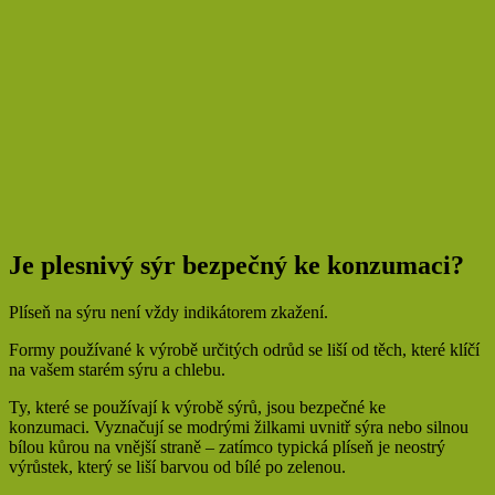
Je plesnivý sýr bezpečný ke konzumaci?
Plíseň na sýru není vždy indikátorem zkažení.
Formy používané k výrobě určitých odrůd se liší od těch, které klíčí
na vašem starém sýru a chlebu.
Ty, které se používají k výrobě sýrů, jsou bezpečné ke
konzumaci. Vyznačují se modrými žilkami uvnitř sýra nebo silnou
bílou kůrou na vnější straně – zatímco typická plíseň je neostrý
výrůstek, který se liší barvou od bílé po zelenou.