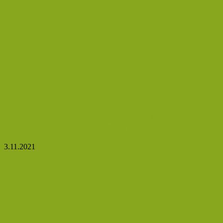
Trápí vás zácpa? Poradíme vám šťávy, které vám
uvedou střeva opět do pohybu
3.11.2021