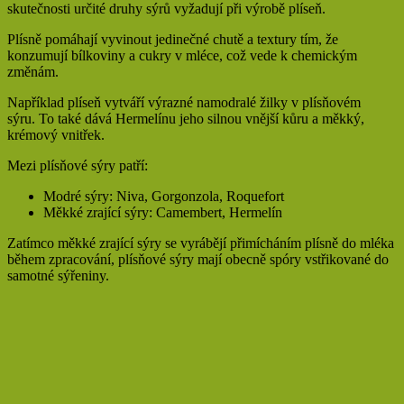
skutečnosti určité druhy sýrů vyžadují při výrobě plíseň.
Plísně pomáhají vyvinout jedinečné chutě a textury tím, že
konzumují bílkoviny a cukry v mléce, což vede k chemickým
změnám.
Například plíseň vytváří výrazné namodralé žilky v plísňovém
sýru. To také dává Hermelínu jeho silnou vnější kůru a měkký,
krémový vnitřek.
Mezi plísňové sýry patří:
Modré sýry: Niva, Gorgonzola, Roquefort
Měkké zrající sýry: Camembert, Hermelín
Zatímco měkké zrající sýry se vyrábějí přimícháním plísně do mléka
během zpracování, plísňové sýry mají obecně spóry vstřikované do
samotné sýřeniny.