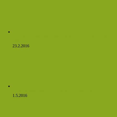
Česnekový sirup silnější než penicilín a my máme recept!
Čtěte:
23.2.2016
Rostlinné látky, které podporují zdravé cukry v krvi
1.5.2016