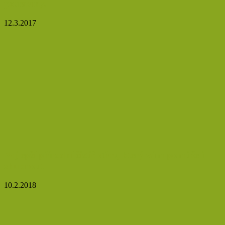
potraviny.
12.3.2017
Nejlepší přírodní čistič střev, který vám pomůže i
zhubnout
10.2.2018