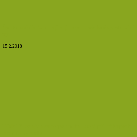
Šanta kočičí: Zamilují si ji nejen vaše kočky, ale také
vy
15.2.2018
TOP 12 levných superpotravin, které při nákupech
nesmíte vynechat