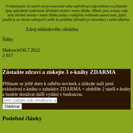
Prohlašujeme, že autoři ani provozovatel webu nepřebírají zodpovědnost za případné
újmy způsobené využíváním léčebných metod v tomto článku. Ačkoliv jsou recepty, rady
nebo léčebné metody v tomto článku psány s nejlepším svědomím autora textu, jejich
použití je na vlastní nebezpečí a mělo by probíhat výhradně po konzultaci s vaším lékařem.
Zdroj náhledového obrázku:
Depositphotos
Štítky
cheddar
hermelín
niva
plíseň
sýr
tvaroh
Makawiel
30.7.2022
2 057
Tisknout
Facebook
Poslat přes email
Zůstaňte zdraví a získejte 3 e-knihy ZDARMA
Přihlaste se ještě dnes k odběru novinek a získejte naši jarní
exkluzivní e-knihu o zahrádce ZDARMA + obdržíte 2 starší e-knihy
a budete dostávat další vydání v budoucnu.
Sem
zadejte
vaší
emailovou
Podobné články
adresu