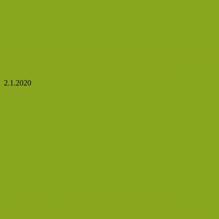
Sbírat ji lze nyní aneb 3 recepty na přípravu hlívy
ústřičné. Jaké zdravotní výhody přináší?
2.1.2020
Máte slabé a lámající se nehty? Vyzkoušejte tyto