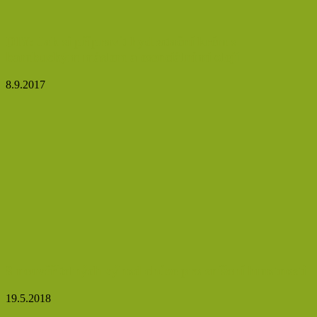
DIY: Jak si připravit hydratační krém s
bambuckým máslem a esenciálními oleji
8.9.2017
8 neuvěřitelných výhod chůze pro snížení hmotnosti
19.5.2018