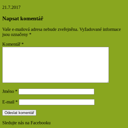
21.7.2017
Napsat komentář
Vaše e-mailová adresa nebude zveřejněna.
Vyžadované informace
jsou označeny
*
Komentář
*
Jméno
*
E-mail
*
Sledujte nás na Facebooku
Find us on Facebook