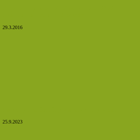
Objevte plný potenciál zázvoru: Jeho léčivé
vlastnosti jsou dostupné každému
29.3.2016
8 snadných způsobů, jak se zbavit plynatosti
25.9.2023