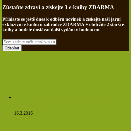
Zůstaňte zdraví a získejte 3 e-knihy ZDARMA
Přihlaste se ještě dnes k odběru novinek a získejte naši jarní
exkluzivní e-knihu o zahrádce ZDARMA + obdržíte 2 starší e-
knihy a budete dostávat další vydání v budoucnu.
Sem
zadejte
vaší
emailovou
adresu
Netřesk a jeho třaskavá síla: Ničí cysty, myomy a ještě
zvládne očistit tělo!
16.3.2016