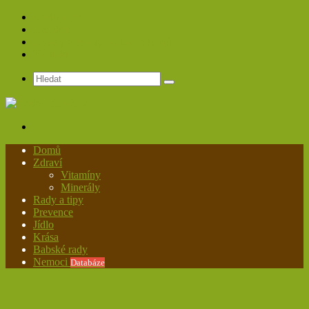
Spolupráce
Redakce
Zásady ochrany osobních údajů
Kontakt
Hledat
Menu
Domů
Zdraví
Vitamíny
Minerály
Rady a tipy
Prevence
Jídlo
Krása
Babské rady
Nemoci
Databáze