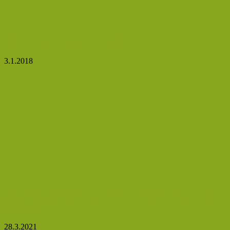
Ušní maz jako indikátor zdraví
3.1.2018
Rakytník: ne nadarmo se mu přezdívá svatý plod
Himalájí
28.3.2021