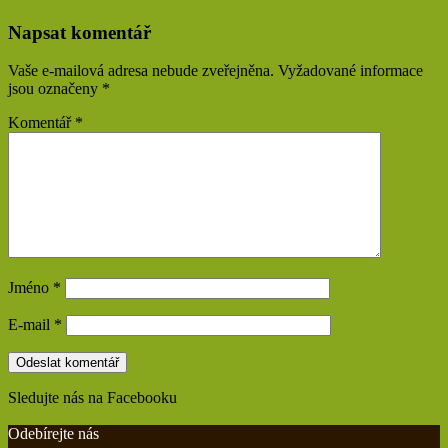
Napsat komentář
Vaše e-mailová adresa nebude zveřejněna.
Vyžadované informace
jsou označeny
*
Komentář
*
Jméno
*
E-mail
*
Sledujte nás na Facebooku
Find us on Facebook
Odebírejte nás