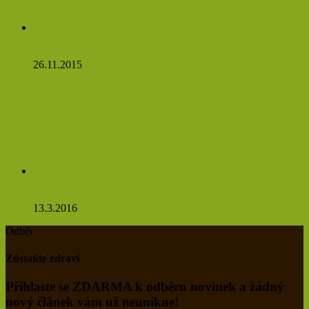
Víte, co se stane, když budete jíst česnek na lačný žaludek?
Budete se divit
26.11.2015
Pampeliškový čaj údajně ovlivňuje nádorové buňky natolik,
že se do 48 hodin rozpadají
13.3.2016
Odběr
Zůstaňte zdraví
Přihlaste se ZDARMA k odběru novinek a žádný
nový článek vám už neunikne!