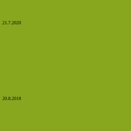
Objevili jste mšice ve vaší zahradě? Jak na ně,
abyste nepřišli o celou úrodu
21.7.2020
Dopřejte si detoxikační lázeň pro vaše nohy
20.8.2018