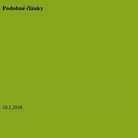
emailovou
Podobné články
adresu
Lék na angínu, chřipku a kašel? Znáte ho všichni
18.1.2018