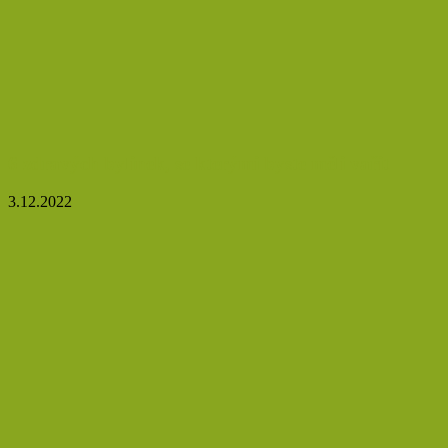
6 zdravých bylinek, se kterými byste měli vařit
3.12.2022