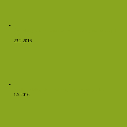
Česnekový sirup silnější než penicilín a my máme recept!
Čtěte:
23.2.2016
Rostlinné látky, které podporují zdravé cukry v krvi
1.5.2016