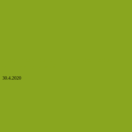
4 tipy na zdravé snídaně ve skleničce, které si
zamilujete vy i vaše děti
30.4.2020