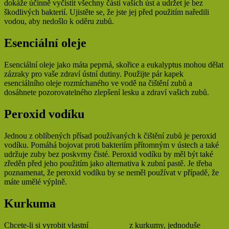
dokáže účinně vyčistit všechny části vašich úst a udržet je bez
škodlivých bakterií. Ujistěte se, že jste jej před použitím naředili
vodou, aby nedošlo k oděru zubů.
Esenciální oleje
Esenciální oleje jako máta peprná, skořice a eukalyptus mohou dělat
zázraky pro vaše zdraví ústní dutiny. Použijte pár kapek
esenciálního oleje rozmíchaného ve vodě na čištění zubů a
dosáhnete pozorovatelného zlepšení lesku a zdraví vašich zubů.
Peroxid vodíku
Jednou z oblíbených přísad používaných k čištění zubů je peroxid
vodíku. Pomáhá bojovat proti bakteriím přítomným v ústech a také
udržuje zuby bez poskvrny čisté. Peroxid vodíku by měl být také
zředěn před jeho použitím jako alternativa k zubní pastě. Je třeba
poznamenat, že peroxid vodíku by se neměl používat v případě, že
máte umělé výplně.
Kurkuma
Chcete-li si vyrobit vlastní
zubní pastu
z kurkumy, jednoduše