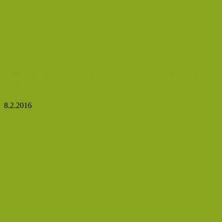
Léčba pijavicemi: Piják, který může přinést kladné
výsledky!
8.2.2016