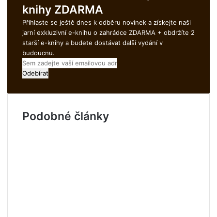
u
knihy ZDARMA
t
Přihlaste se ještě dnes k odběru novinek a získejte naši
jarní exkluzivní e-knihu o zahrádce ZDARMA + obdržíte 2
starší e-knihy a budete dostávat další vydání v
budoucnu.
S
e
m
z
a
Podobné články
d
e
j
t
e
v
a
š
í
e
m