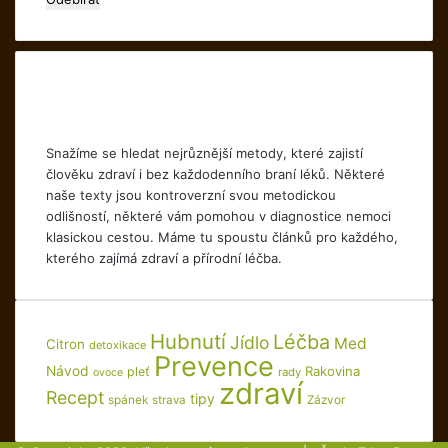
vaší
emailovou
adresu
Snažíme se hledat nejrůznější metody, které zajistí
člověku zdraví i bez každodenního braní léků. Některé
naše texty jsou kontroverzní svou metodickou
odlišností, některé vám pomohou v diagnostice nemoci
klasickou cestou. Máme tu spoustu článků pro každého,
kterého zajímá zdraví a přírodní léčba.
Hubnutí
Léčba
Jídlo
Med
Citron
detoxikace
Prevence
Návod
Rakovina
pleť
rady
ovoce
zdraví
Recept
tipy
spánek
Zázvor
strava