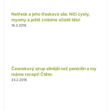
v
a
š
Netřesk a jeho třaskavá síla: Ničí cysty,
í
myomy a ještě zvládne očistit tělo!
e
16.3.2016
m
a
i
l
o
v
o
u
Česnekový sirup silnější než penicilín a my
a
máme recept! Čtěte:
d
23.2.2016
r
e
s
u