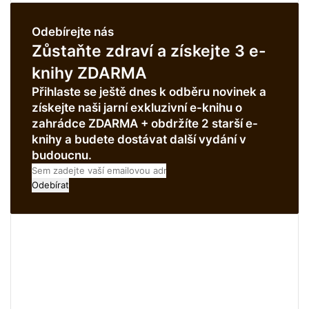
Odebírejte nás
Zůstaňte zdraví a získejte 3 e-
knihy ZDARMA
Přihlaste se ještě dnes k odběru novinek a
získejte naši jarní exkluzivní e-knihu o
zahrádce ZDARMA + obdržíte 2 starší e-
knihy a budete dostávat další vydání v
budoucnu.
S
e
m
z
a
d
e
j
t
e