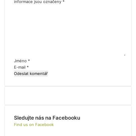
informace jsou označeny
*
K
o
m
e
n
t
á
ř
*
Jméno
*
E-mail
*
Sledujte nás na Facebooku
Find us on Facebook