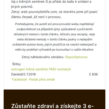
čaj z lněných semínek či je přidat do kaše k snídani a
jiných pokrmů.
Zdroj: web yourstylishlife.com, ze kterého jsme při psaní
článku čerpali, již není v provozu.
Prohlašujeme, že autoři ani provozovatel webu nepřebírají
zodpovědnost za případné újmy způsobené využíváním
léčebných metod v tomto článku. Ačkoliv jsou recepty, rady
nebo léčebné metody v tomto článku psány s nejlepším
svědomím autora textu, jejich použití je na vlastní nebezpečí a
mělo by probíhat výhradně po konzultaci s vaším lékařem.
Zdroj náhledového obrázku:
Depositphotos
Štítky
estrogen
lněné semínko
PMS
rozmarýn
Daniela
12.7.2016
2 836
Facebook
Poslat přes email
T
i
s
k
n
Zůstaňte zdraví a získejte 3 e-
o