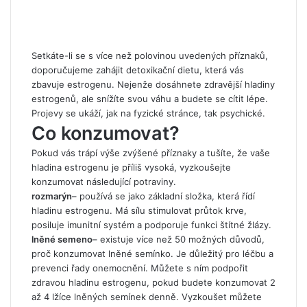
Setkáte-li se s více než polovinou uvedených příznaků,
doporučujeme zahájit detoxikační dietu, která vás
zbavuje estrogenu. Nejenže dosáhnete zdravější hladiny
estrogenů, ale snížíte svou váhu a budete se cítit lépe.
Projevy se ukáží, jak na fyzické stránce, tak psychické.
Co konzumovat?
Pokud vás trápí výše zvýšené příznaky a tušíte, že vaše
hladina estrogenu je příliš vysoká, vyzkoušejte
konzumovat následující potraviny.
rozmarýn
– používá se jako základní složka, která řídí
hladinu estrogenu. Má sílu stimulovat průtok krve,
posiluje imunitní systém a podporuje funkci štítné žlázy.
lněné semeno
– existuje více než 50 možných důvodů,
proč konzumovat lněné semínko. Je důležitý pro léčbu a
prevenci řady onemocnění. Můžete s ním podpořit
zdravou hladinu estrogenu, pokud budete konzumovat 2
až 4 lžíce lněných semínek denně. Vyzkoušet můžete