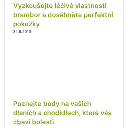
Vyzkoušejte léčivé vlastnosti
a
i
brambor a dosáhněte perfektní
l
pokožky
o
v
22.6.2016
o
u
a
d
r
e
s
u
Poznejte body na vašich
dlaních a chodidlech, které vás
zbaví bolesti