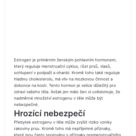
Estrogen je primárním ženským pohlavním hormonem,
který reguluje menstruační cyklus, růst prsů, vlasů,
ochlupení v podpaží a ohanbí. Kromě toho také reguluje
hladinu cholesterolu, má vliv na mozkovou činnost a
dokonce na kosti. Tento hormon je velice důležitý pro
zdraví vašeho těla. Avšak jen málo žen si uvědomuje, že
nadměrné množství estrogenu v těle může být
nebezpečné.
Hrozící nebezpečí
Přebytek estrogenu v těle může zvýšit riziko vzniky
rakoviny prsu. Kromě toho má nepříjemné příznaky,
které jsou často spojovány s příznaky premenstruačního