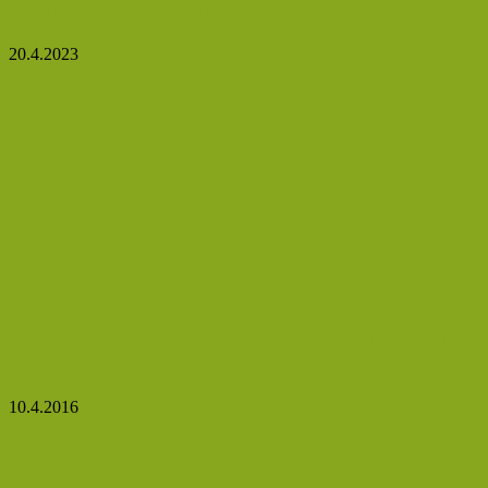
4 domácí prostředky k uklidnění nezdravých střev
20.4.2023
Pleťová maska, která vás zbaví dermatologických
problémů
10.4.2016