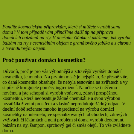
Fandíte kosmetickým přípravkům, které si můžete vyrobit sami
doma? V tom případě vám přinášíme další tip na přípravu
domácích balzámů na rty. V dnešním článku si ukážeme, jak vyrobit
balzám na rty s esenciálním olejem z granátového jablka a z citronu
s levandulovým olejem.
Proč používat domácí kosmetiku?
Důvodů, proč je pro vás výhodnější a zdravější vyrábět domácí
kosmetiku, je mnoho. Na prvním místě je nejspíš to, že přesně víte,
co daná kosmetika obsahuje; že nebyla testována na zvířatech a vy
si přesně korigujete poměry ingrediencí. Naučíte se i něčemu
novému a jste schopni si vyrobit voňavou, zdraví prospěšnou
kosmetiku, která neobsahuje žádné chemikálie a svou výrobou
nezatížila životní prostředí a vlastně neprodukuje žádný odpad. V
dnešní době seženete mnoho ingrediencí na výrobu domácí
kosmetiky na internetu, ve specializovaných obchodech, zdravých
výživách či lékárnách a není problém si doma vyrobit deodorant,
balzám na rty, šampon, sprchový gel či směs olejů. To vše zvládnete
doma.