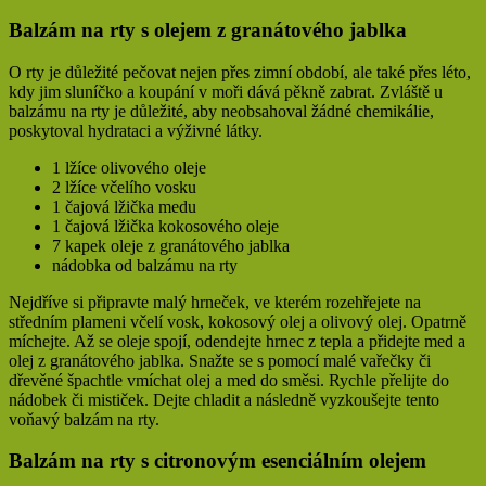
Balzám na rty s olejem z granátového jablka
O rty je důležité pečovat nejen přes zimní období, ale také přes léto,
kdy jim sluníčko a koupání v moři dává pěkně zabrat. Zvláště u
balzámu na rty je důležité, aby neobsahoval žádné chemikálie,
poskytoval hydrataci a výživné látky.
1 lžíce olivového oleje
2 lžíce včelího vosku
1 čajová lžička medu
1 čajová lžička kokosového oleje
7 kapek oleje z granátového jablka
nádobka od balzámu na rty
Nejdříve si připravte malý hrneček, ve kterém rozehřejete na
středním plameni včelí vosk, kokosový olej a olivový olej. Opatrně
míchejte. Až se oleje spojí, odendejte hrnec z tepla a přidejte med a
olej z granátového jablka. Snažte se s pomocí malé vařečky či
dřevěné špachtle vmíchat olej a med do směsi. Rychle přelijte do
nádobek či mističek. Dejte chladit a následně vyzkoušejte tento
voňavý balzám na rty.
Balzám na rty s citronovým esenciálním olejem