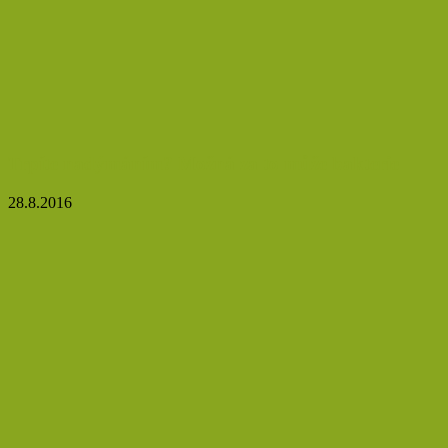
Trpíte nadýmáním? Možná za to může bakterie
28.8.2016