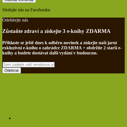
Sledujte nás na Facebooku
Find us on Facebook
Odebírejte nás
Zůstaňte zdraví a získejte 3 e-knihy ZDARMA
Přihlaste se ještě dnes k odběru novinek a získejte naši jarní
exkluzivní e-knihu o zahrádce ZDARMA + obdržíte 2 starší e-
knihy a budete dostávat další vydání v budoucnu.
Sem
zadejte
vaší
emailovou
adresu
Netřesk a jeho třaskavá síla: Ničí cysty, myomy a ještě