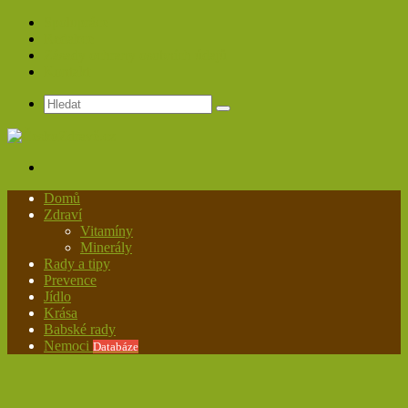
Spolupráce
Redakce
Zásady ochrany osobních údajů
Kontakt
Hledat
Menu
Domů
Zdraví
Vitamíny
Minerály
Rady a tipy
Prevence
Jídlo
Krása
Babské rady
Nemoci
Databáze