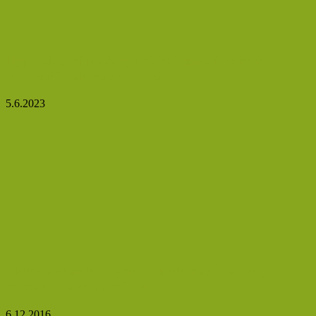
Hyperaktivní močový měchýř znepříjemňuje
cestování. Jak na něj vyzrát?
5.6.2023
Mléko a česnek – vynikající lék na zápal plic,
nespavost a nemocné srdce
6.12.2016