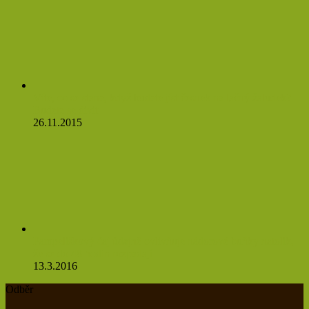
Víte, co se stane, když budete jíst česnek na lačný žaludek?
Budete se divit
26.11.2015
Pampeliškový čaj údajně ovlivňuje nádorové buňky natolik,
že se do 48 hodin rozpadají
13.3.2016
Odběr