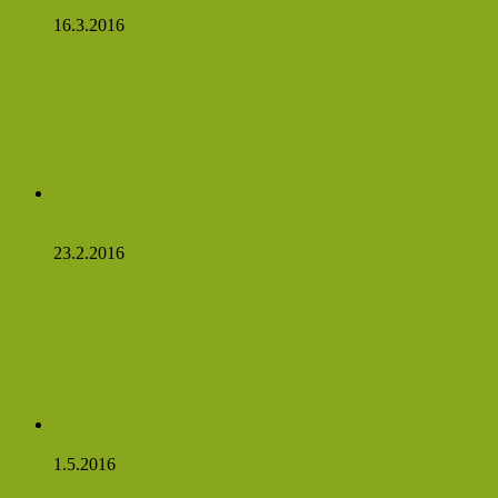
zvládne očistit tělo!
16.3.2016
Česnekový sirup silnější než penicilín a my máme recept!
Čtěte:
23.2.2016
Rostlinné látky, které podporují zdravé cukry v krvi
1.5.2016