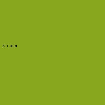
Oblíbené Margot řezy, které se rozplývají na jazyku.
Tímto zákuskem potěšíte každou návštěvu.
27.1.2018