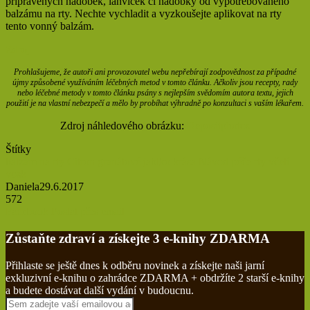
připravených nádobek, lahviček či nádobky od vypotřebovaného
balzámu na rty. Nechte vychladit a vyzkoušejte aplikovat na rty
tento vonný balzám.
Zdroj
Prohlašujeme, že autoři ani provozovatel webu nepřebírají zodpovědnost za případné
újmy způsobené využíváním léčebných metod v tomto článku. Ačkoliv jsou recepty, rady
nebo léčebné metody v tomto článku psány s nejlepším svědomím autora textu, jejich
použití je na vlastní nebezpečí a mělo by probíhat výhradně po konzultaci s vaším lékařem.
Zdroj náhledového obrázku:
Depositphotos
Štítky
balzám na rty
Citron
granátové jablko
krása
Návod
péče
rty
včelí
vosk
Daniela
29.6.2017
572
Tisknout
Facebook
Poslat přes email
Zůstaňte zdraví a získejte 3 e-knihy ZDARMA
Přihlaste se ještě dnes k odběru novinek a získejte naši jarní
exkluzivní e-knihu o zahrádce ZDARMA + obdržíte 2 starší e-knihy
a budete dostávat další vydání v budoucnu.
Sem