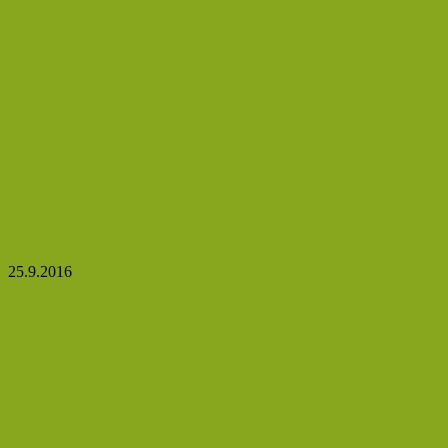
Trápí vás suché a popraskané ruce? Vyzkoušejte
tyto přírodní recepty!
25.9.2016