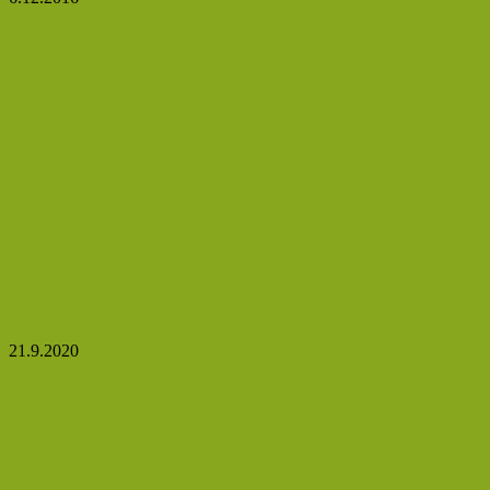
Kokosový olej je dokonalý prostředek pro naši
pokožku
21.9.2020