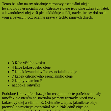
Tento balzám na rty obsahuje citronový esenciální olej a
levandulový esenciální olej. Citrusové oleje jsou plné zdravých látek
a levandulový olej vaši pleť uklidňuje a léčí, navíc citrusy dokonale
voní a osvěžují, což oceníte právě v těchto parných dnech.
3 lžíce včelího vosku
4 lžíce kokosového oleje
7 kapek levandulového esenciálního oleje
7 kapek citronového esenciálního oleje
2 kapky vitaminu E
nádobka, lahvička
Podobně jako v předcházejícím receptu budete potřebovat malý
hrneček, ve kterém na středním plameni roztavíte včelí vosk,
kokosový olej a vitamín E. Odstraňte z tepla, jakmile se oleje
promísí, a vmíchejte esenciální oleje. Následně vlijte do