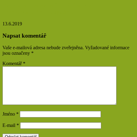
Extrakt z olivový listů chrání zdraví
kardiovaskulárního systému
13.6.2019
Napsat komentář
Vaše e-mailová adresa nebude zveřejněna.
Vyžadované informace
jsou označeny
*
Komentář
*
Jméno
*
E-mail
*