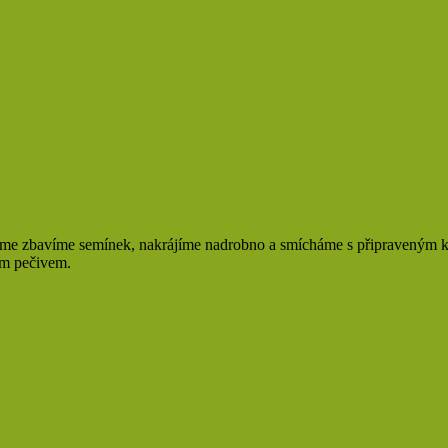
 zbavíme semínek, nakrájíme nadrobno a smícháme s připraveným kré
ým pečivem.