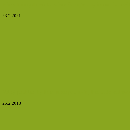
Přírodní mýdlová barviva: čarujte s bylinkami a kvě
23.5.2021
Velký přehled bylin a superpotravin, které léčí cukro
25.2.2018