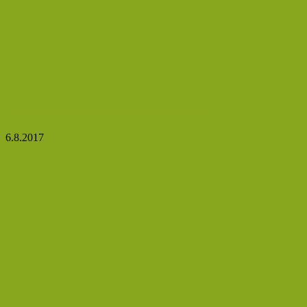
Top 5 zdravotních přínosů vitaminu D
6.8.2017