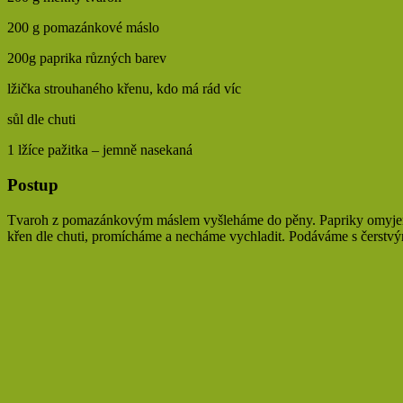
200 g pomazánkové máslo
200g paprika různých barev
lžička strouhaného křenu, kdo má rád víc
sůl dle chuti
1 lžíce pažitka – jemně nasekaná
Postup
Tvaroh z pomazánkovým máslem vyšleháme do pěny. Papriky omyjeme
křen dle chuti, promícháme a necháme vychladit. Podáváme s čerstv