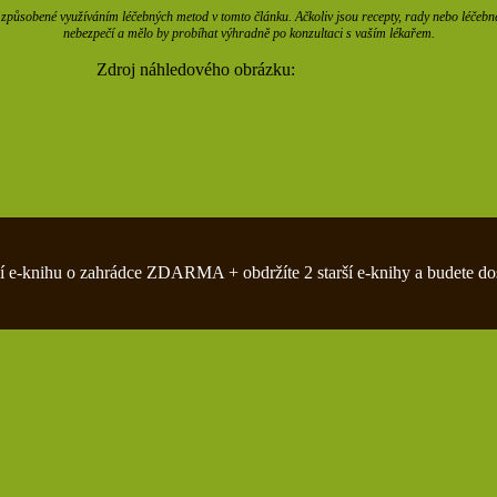
působené využíváním léčebných metod v tomto článku. Ačkoliv jsou recepty, rady nebo léčebné m
nebezpečí a mělo by probíhat výhradně po konzultaci s vaším lékařem.
Zdroj náhledového obrázku:
Depositphotos
ka s křenem
zivní e-knihu o zahrádce ZDARMA + obdržíte 2 starší e-knihy a budete do