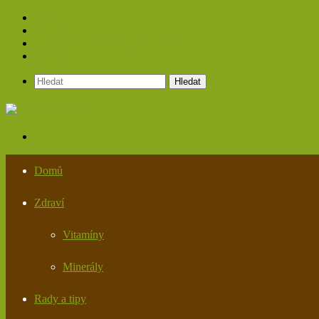
Spolupráce
Redakce
Zásady ochrany osobních údajů
Kontakt
Hledat
Menu
Domů
Zdraví
Vitamíny
Minerály
Rady a tipy