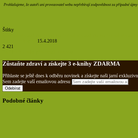
Prohlašujeme, že autoři ani provozovatel webu nepřebírají zodpovědnost za případné újmy z
Štítky
křenová pomazánka
recept tvarohová pomazánka
tvarohová pomazán
Zdena Prokopová
15.4.2018
2 421
Facebook
Poslat přes email
Tisknout
Zůstaňte zdraví a získejte 3 e-knihy ZDARMA
Přihlaste se ještě dnes k odběru novinek a získejte naši jarní exklu
Sem zadejte vaší emailovou adresu
Podobné články