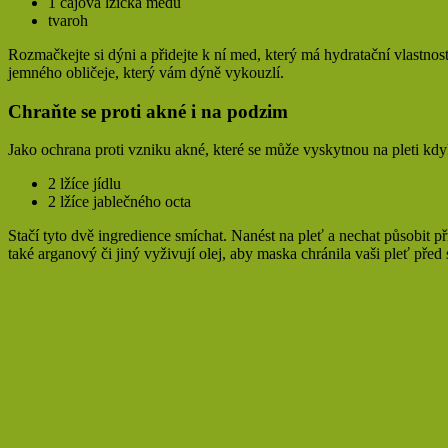
1 čajová lžička medu
tvaroh
Rozmačkejte si dýni a přidejte k ní med, který má hydratační vlastnost
jemného obličeje, který vám dýně vykouzlí.
Chraňte se proti akné i na podzim
Jako ochrana proti vzniku akné, které se může vyskytnou na pleti kdyko
2 lžíce jídlu
2 lžíce jablečného octa
Stačí tyto dvě ingredience smíchat. Nanést na pleť a nechat působit př
také arganový či jiný vyživují olej, aby maska chránila vaši pleť před 