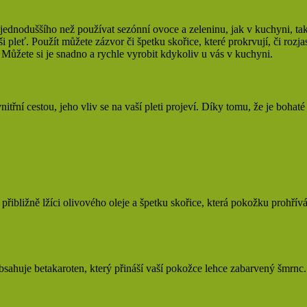
ic jednoduššího než používat sezónní ovoce a zeleninu, jak v kuchyni, t
ši pleť. Použít můžete zázvor či špetku skořice, které prokrvují, či roz
 Můžete si je snadno a rychle vyrobit kdykoliv u vás v kuchyni.
třní cestou, jeho vliv se na vaší pleti projeví. Díky tomu, že je bohaté
řibližně lžíci olivového oleje a špetku skořice, která pokožku prohřívá
ahuje betakaroten, který přináší vaší pokožce lehce zabarvený šmrnc. P