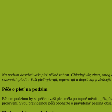
Na podzim dostává vaše pleť pěkně zabrat. Chladný vítr, zima, smog a
sezónních plodin. Vaši pleť vyživují, regenerují a dopřávají jí ztrácejí
Péče o pleť na podzim
Během podzimu by se péče o vaši pleť měla postupně měnit a přizpůsob
prokrvení. Svou pravidelnou péči obohaťte o pravidelný peeling obsahuj