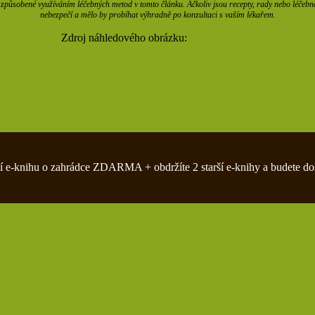
působené využíváním léčebných metod v tomto článku. Ačkoliv jsou recepty, rady nebo léčebné m
nebezpečí a mělo by probíhat výhradně po konzultaci s vaším lékařem.
Zdroj náhledového obrázku:
Depositphotos
zivní e-knihu o zahrádce ZDARMA + obdržíte 2 starší e-knihy a budete do