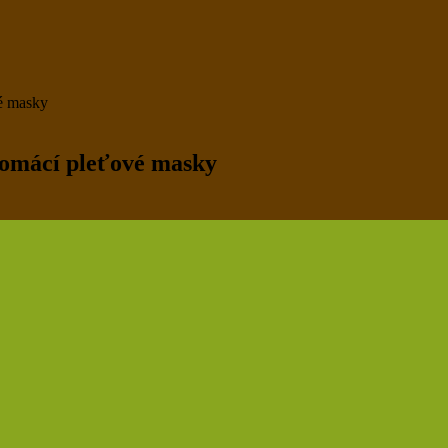
vé masky
 domácí pleťové masky