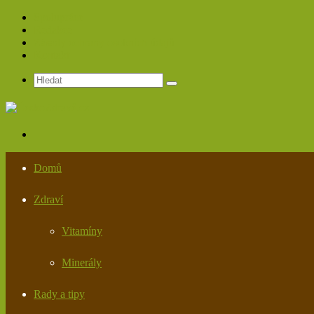
Spolupráce
Redakce
Zásady ochrany osobních údajů
Kontakt
Hledat
Menu
Domů
Zdraví
Vitamíny
Minerály
Rady a tipy