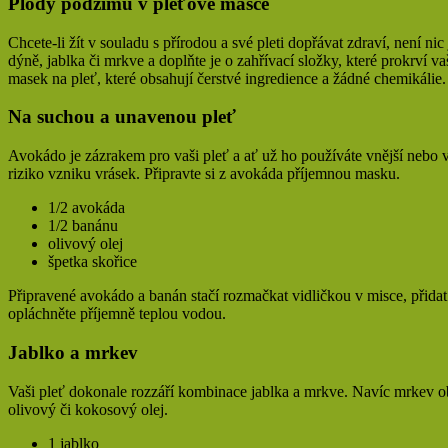
Plody podzimu v pleťové masce
Chcete-li žít v souladu s přírodou a své pleti dopřávat zdraví, není n
dýně, jablka či mrkve a doplňte je o zahřívací složky, které prokrví va
masek na pleť, které obsahují čerstvé ingredience a žádné chemikálie.
Na suchou a unavenou pleť
Avokádo je zázrakem pro vaši pleť a ať už ho používáte vnější nebo vni
riziko vzniku vrásek. Připravte si z avokáda příjemnou masku.
1/2 avokáda
1/2 banánu
olivový olej
špetka skořice
Připravené avokádo a banán stačí rozmačkat vidličkou v misce, přidat p
opláchněte příjemně teplou vodou.
Jablko a mrkev
Vaši pleť dokonale rozzáří kombinace jablka a mrkve. Navíc mrkev obs
olivový či kokosový olej.
1 jablko