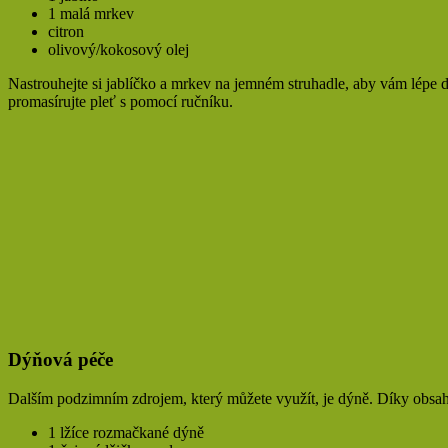
1 malá mrkev
citron
olivový/kokosový olej
Nastrouhejte si jablíčko a mrkev na jemném struhadle, aby vám lépe dr
promasírujte pleť s pomocí ručníku.
Dýňová péče
Dalším podzimním zdrojem, který můžete využít, je dýně. Díky obsahu
1 lžíce rozmačkané dýně