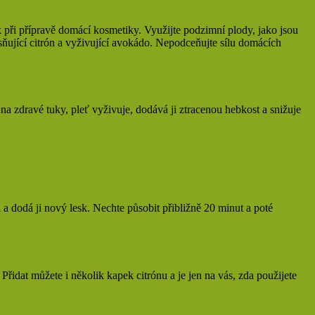
ak při přípravě domácí kosmetiky. Využijte podzimní plody, jako jsou
jasňující citrón a vyživující avokádo. Nepodceňujte sílu domácích
 na zdravé tuky, pleť vyživuje, dodává ji ztracenou hebkost a snižuje
 a dodá ji nový lesk. Nechte působit přibližně 20 minut a poté
řidat můžete i několik kapek citrónu a je jen na vás, zda použijete