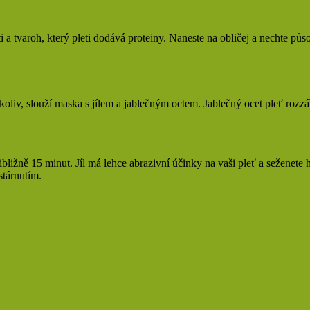
i a tvaroh, který pleti dodává proteiny. Naneste na obličej a nechte pů
liv, slouží maska s jílem a jablečným octem. Jablečný ocet pleť rozzáří,
ibližně 15 minut. Jíl má lehce abrazivní účinky na vaši pleť a seženete 
stárnutím.