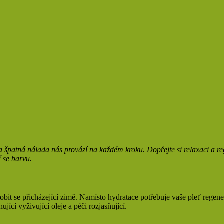
 špatná nálada nás provází na každém kroku. Dopřejte si relaxaci a reg
cí se barvu.
it se přicházející zimě. Namísto hydratace potřebuje vaše pleť regenera
ící vyživující oleje a péči rozjasňující.