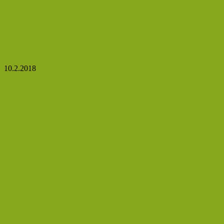
Nejlepší přírodní čistič střev, který vám pomůže i
zhubnout
10.2.2018
Želatina! Starodávné jídlo, které pomáhá zlepšit
pokožku, kosti a zpomalit stárnutí!