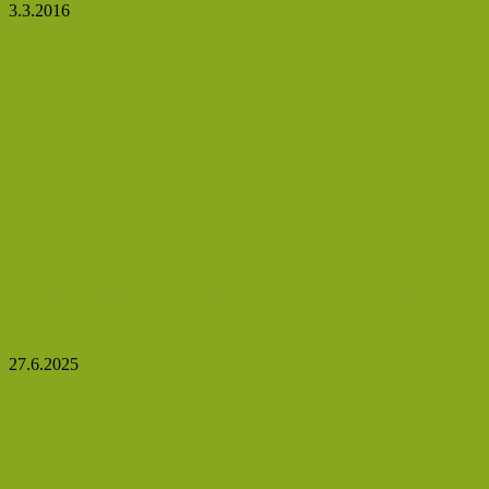
3.3.2016
Experiment Malý Albert dodnes vzbuzuje hrůzu.
Proč byl tak neetický?
27.6.2025