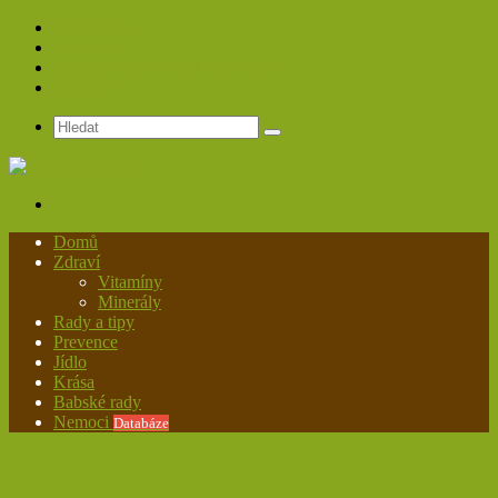
Spolupráce
Redakce
Zásady ochrany osobních údajů
Kontakt
Hledat
Menu
Domů
Zdraví
Vitamíny
Minerály
Rady a tipy
Prevence
Jídlo
Krása
Babské rady
Nemoci
Databáze