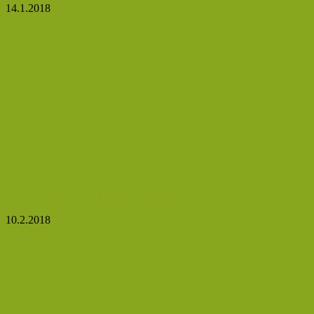
14.1.2018
13 osvědčených přínosů skořice pro zdraví
10.2.2018