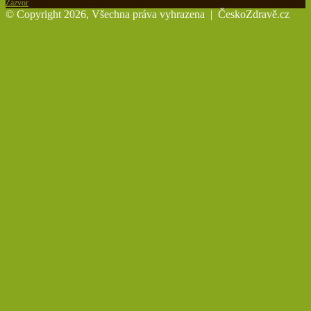
Zázvor
© Copyright 2026, Všechna práva vyhrazena |
ČeskoZdravě.cz
Back
to
top
button