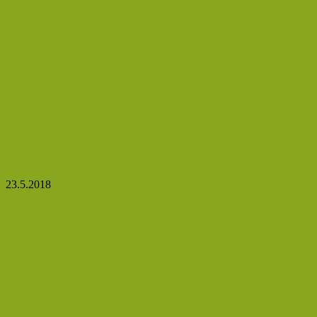
Elixír zdraví – zlaté mléko. Podívejte se na jeho
účinky a jak si ho během 2 minut vyrobit
23.5.2018