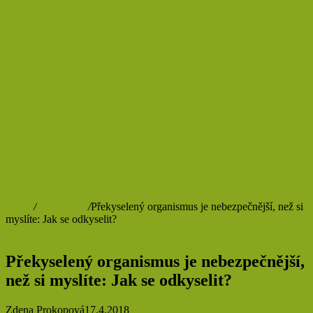
Domů
/
Nezařazené
/
Překyselený organismus je nebezpečnější, než si
myslíte: Jak se odkyselit?
Nezařazené
Přírodní léčba
Zdraví
Překyselený organismus je nebezpečnější,
než si myslíte: Jak se odkyselit?
Zdena Prokopová
17.4.2018