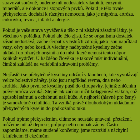
stravovat správně, budeme mít nedostatek vitaminů, enzymů,
minerálů, ale dokonce i stopových prvků­. Pokud je tělo trvale
překyselené, dochází k různým nemocem, jako je migréna, artróza,
cukrovka, revma, infarkt a alergie.
Pokud je vaše strava vyvážená a tělo z ní získává zásadité látky, je
všechno v pořádku. Pokud ale tělo zjistí, že se organismu dostatek
zásad nedostává, začne čerpat z vlastních zdrojů, jako jsou například
vazy, cévy nebo kosti. A všechny nadbytečné kyseliny začne
ukládat do různých orgánů a do míst, které nemusí tento nápor
kolikrát vydržet. U každého člověka je takové míst individuální,
čímž si zakládá na variabilní zdravotní problémy.
Nejčastěji se přebytečné kyseliny udržují v kloubech, kde vyvolávají
velice bolestivé záněty, jako jsou například revma, dna nebo
artritida. Jako první se kyseliny pustí do chrupavky, jejímž zničením
právě artróza vzniká. Stejně tak začnou ničit kolagenová vlákna, což
způsobí stárnutí a ochabnutí naší kůže. A nejhorší (hlavně pro ženy)
je samozřejmě celulitida. Ta vzniká právě dlouhodobým ukládáním
přebytečných kyselin do podkožního tuku.
Pokud trpíme překyselením, cítíme se neustále unavení, přetažení,
můžeme mít až deprese, průjmy nebo naopak zácpy. Často
zapomínáme, máme studené končetiny, jsme roztržití a náchylní
k infekcím či ekzémům.