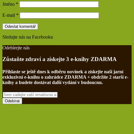
Jméno
*
E-mail
*
Sledujte nás na Facebooku
Find us on Facebook
Odebírejte nás
Zůstaňte zdraví a získejte 3 e-knihy ZDARMA
Přihlaste se ještě dnes k odběru novinek a získejte naši jarní
exkluzivní e-knihu o zahrádce ZDARMA + obdržíte 2 starší e-
knihy a budete dostávat další vydání v budoucnu.
Sem
zadejte
vaší
emailovou
adresu