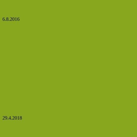
VIDEO: domácí akupresura každý den po dobu 2
minut
6.8.2016
Okurka léčí vysoký krevní tlak, ledvinové kameny,
diabetes a další nemoci
29.4.2018