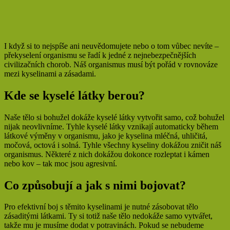
I když si to nejspíše ani neuvědomujete nebo o tom vůbec nevíte –
překyselení organismu se řadí k jedné z nejnebezpečnějších
civilizačních chorob. Náš organismus musí být pořád v rovnováze
mezi kyselinami a zásadami.
Kde se kyselé látky berou?
Naše tělo si bohužel dokáže kyselé látky vytvořit samo, což bohužel
nijak neovlivníme. Tyhle kyselé látky vznikají automaticky během
látkové výměny v organismu, jako je kyselina mléčná, uhličitá,
močová, octová i solná. Tyhle všechny kyseliny dokážou zničit náš
organismus. Některé z nich dokážou dokonce rozleptat i kámen
nebo kov – tak moc jsou agresivní.
Co způsobují a jak s nimi bojovat?
Pro efektivní boj s těmito kyselinami je nutné zásobovat tělo
zásaditými látkami. Ty si totiž naše tělo nedokáže samo vytvářet,
takže mu je musíme dodat v potravinách. Pokud se nebudeme