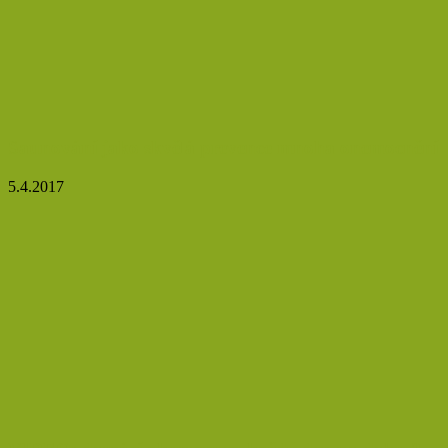
Saunování jako skvělá prevence mnoha onemocnění
5.4.2017