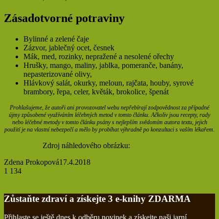
Zásadotvorné potraviny
Bylinné a zelené čaje
Zázvor, jablečný ocet, česnek
Mák, med, rozinky, nepražené a nesolené ořechy
Hrušky, mango, maliny, jablka, pomeranče, banány,
nepasterizované olivy,
fíky
Hlávkový salát, okurky, meloun, rajčata, houby, syrové
brambory, řepa, celer, květák, brokolice, špenát
Prohlašujeme, že autoři ani provozovatel webu nepřebírají zodpovědnost za případné
újmy způsobené využíváním léčebných metod v tomto článku. Ačkoliv jsou recepty, rady
nebo léčebné metody v tomto článku psány s nejlepším svědomím autora textu, jejich
použití je na vlastní nebezpečí a mělo by probíhat výhradně po konzultaci s vaším lékařem.
Zdroj náhledového obrázku:
Depositphotos
Zdena Prokopová
17.4.2018
1 134
Tisknout
Facebook
Poslat přes email
Zůstaňte zdraví a získejte 3 e-knihy ZDARMA
Přihlaste se ještě dnes k odběru novinek a získejte naši jarní