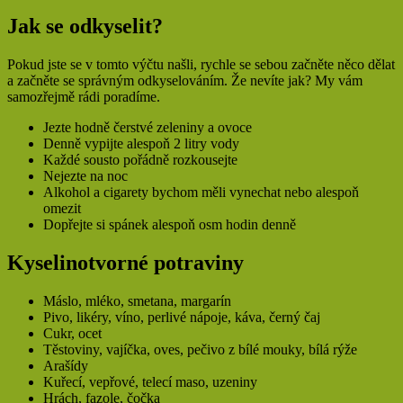
Jak se odkyselit?
Pokud jste se v tomto výčtu našli, rychle se sebou začněte něco dělat
a začněte se správným odkyselováním. Že nevíte jak? My vám
samozřejmě rádi poradíme.
Jezte hodně čerstvé zeleniny a ovoce
Denně vypijte alespoň 2 litry vody
Každé sousto pořádně rozkousejte
Nejezte na noc
Alkohol a cigarety bychom měli vynechat nebo alespoň
omezit
Dopřejte si spánek alespoň osm hodin denně
Kyselinotvorné potraviny
Máslo, mléko, smetana, margarín
Pivo, likéry, víno, perlivé nápoje, káva, černý čaj
Cukr, ocet
Těstoviny, vajíčka, oves, pečivo z bílé mouky, bílá rýže
Arašídy
Kuřecí, vepřové, telecí maso, uzeniny
Hrách, fazole, čočka