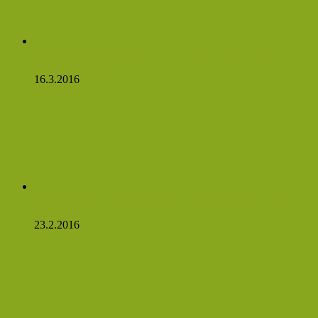
Netřesk a jeho třaskavá síla: Ničí cysty, myomy a ještě
zvládne očistit tělo!
16.3.2016
Česnekový sirup silnější než penicilín a my máme recept!
Čtěte:
23.2.2016