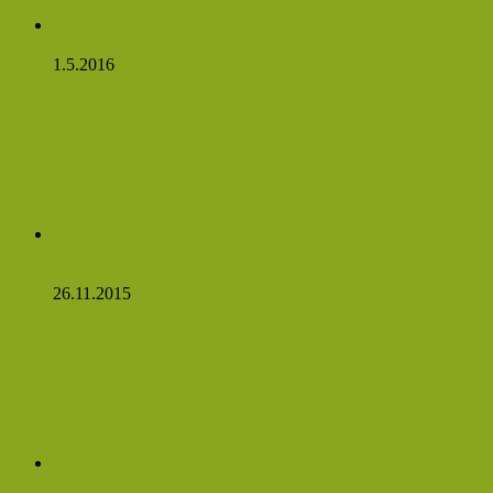
Rostlinné látky, které podporují zdravé cukry v krvi
1.5.2016
Víte, co se stane, když budete jíst česnek na lačný žaludek?
Budete se divit
26.11.2015
Pampeliškový čaj údajně ovlivňuje nádorové buňky natolik,