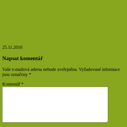
Zdravotní účinky olivového listí
25.11.2016
Napsat komentář
Vaše e-mailová adresa nebude zveřejněna.
Vyžadované informace
jsou označeny
*
Komentář
*