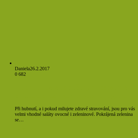
Jídlo
Daniela
26.2.2017
0
682
Hubnutí: Salát s pečeným lososem a
chipotle dresinkem z kozího jogurtu
Při hubnutí, a i pokud milujete zdravé stravování, jsou pro vás
velmi vhodné saláty ovocné i zeleninové. Pokrájená zelenina
se…
Přečíst více »