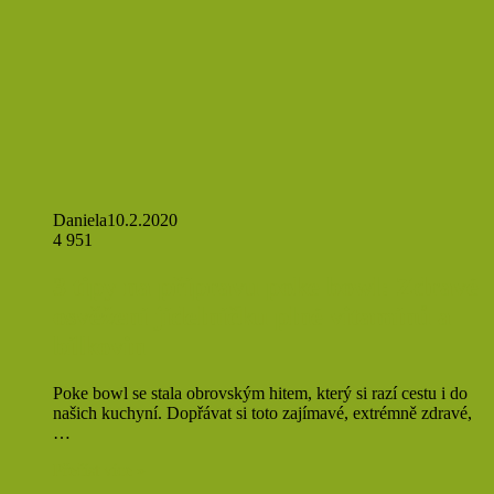
Daniela
10.2.2020
4 951
3 tipy na přípravu poke bowl: Zdravé
osvěžení jídelníčku plné vitamínů a
bílkovin
Poke bowl se stala obrovským hitem, který si razí cestu i do
našich kuchyní. Dopřávat si toto zajímavé, extrémně zdravé,
…
Přečíst více »