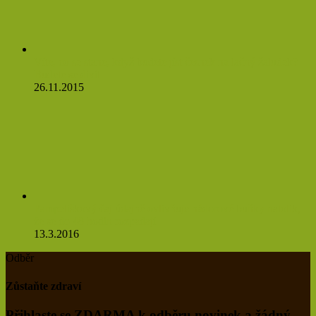
Víte, co se stane, když budete jíst česnek na lačný žaludek?
Budete se divit
26.11.2015
Pampeliškový čaj údajně ovlivňuje nádorové buňky natolik,
že se do 48 hodin rozpadají
13.3.2016
Odběr
Zůstaňte zdraví
Přihlaste se ZDARMA k odběru novinek a žádný