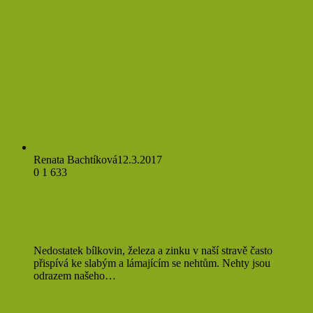
Krása
Renata Bachtíková
12.3.2017
0
1 633
Máte slabé a lámající se nehty?
Vyzkoušejte tyto potraviny.
Nedostatek bílkovin, železa a zinku v naší stravě často
přispívá ke slabým a lámajícím se nehtům. Nehty jsou
odrazem našeho…
Přečíst více »