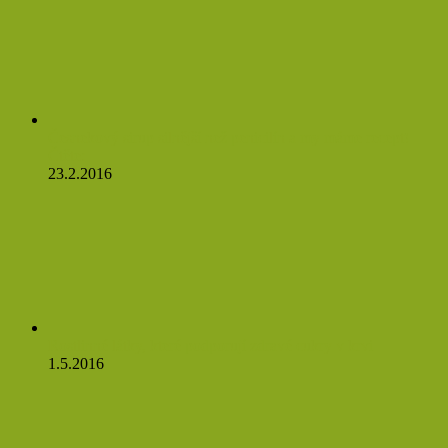
Česnekový sirup silnější než penicilín a my máme recept!
Čtěte:
23.2.2016
Rostlinné látky, které podporují zdravé cukry v krvi
1.5.2016