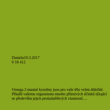
Daniela
19.3.2017
0
18 412
TOP 10 potravin, které obsahují
omega-3 mastné kyseliny
Omega-3 mastné kyseliny jsou pro vaše tělo velmi důležité.
Přináší vašemu orgasnismu mnoho příznivých účinků týkající
se především jejich protizánětlivých vlastností.…
Přečíst více »