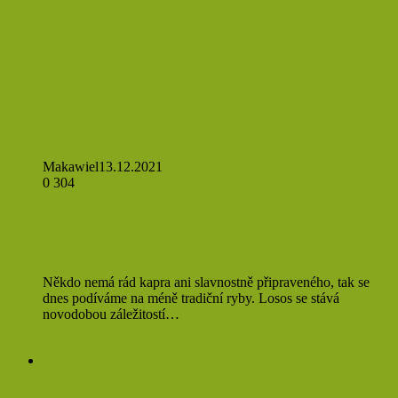
Makawiel
13.12.2021
0
304
Nevšední recepty z ryb: můžete jimi
ozvláštnit i štědrovečerní stůl
Někdo nemá rád kapra ani slavnostně připraveného, tak se
dnes podíváme na méně tradiční ryby. Losos se stává
novodobou záležitostí…
Přečíst více »
Jídlo