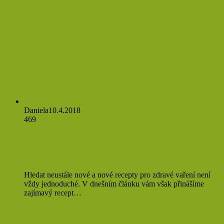
Jídlo
Daniela
10.4.2018
469
Recept: Kadeřávkový salát s lososem
a kešu dresinkem
Hledat neustále nové a nové recepty pro zdravé vaření není
vždy jednoduché. V dnešním článku vám však přinášíme
zajímavý recept…
Přečíst více »