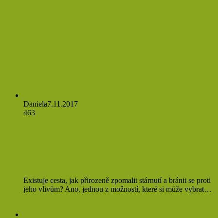
Jídlo
Daniela
7.11.2017
463
Chcete se chránit proti vlivům
stárnutí? Zařaďte do své stravy
těchto 10 potravin
Existuje cesta, jak přirozeně zpomalit stárnutí a bránit se proti
jeho vlivům? Ano, jednou z možností, které si může vybrat…
Přečíst více »
Nezařazené