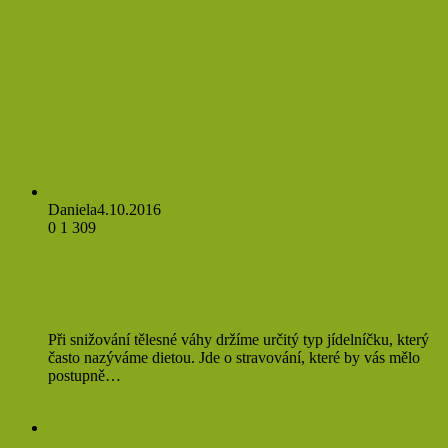
TOP 10
Daniela
4.10.2016
0
1 309
10 zdravých dietních potravin, které
si zamilujete
Při snižování tělesné váhy držíme určitý typ jídelníčku, který
často nazýváme dietou. Jde o stravování, které by vás mělo
postupně…
Přečíst více »
Jídlo