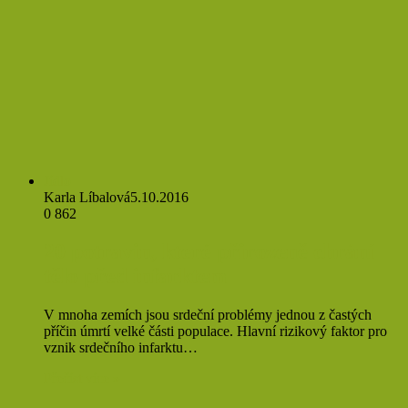
Jídlo
Karla Líbalová
5.10.2016
0
862
20 potravin, které přirozeně chrání
tělo před infarktem
V mnoha zemích jsou srdeční problémy jednou z častých
příčin úmrtí velké části populace. Hlavní rizikový faktor pro
vznik srdečního infarktu…
Přečíst více »