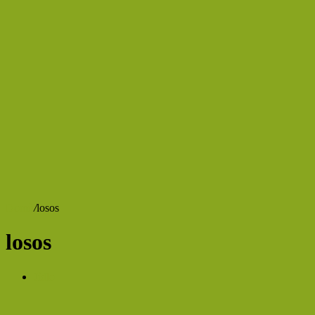
Domů
/
losos
losos
Jídlo