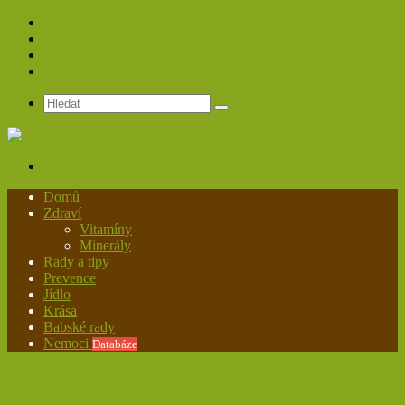
Spolupráce
Redakce
Zásady ochrany osobních údajů
Kontakt
Hledat
Menu
Domů
Zdraví
Vitamíny
Minerály
Rady a tipy
Prevence
Jídlo
Krása
Babské rady
Nemoci
Databáze