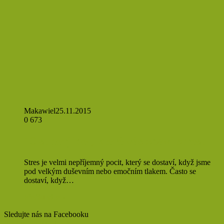
Makawiel
25.11.2015
0
673
10 superjídel, které vás zbaví stresu
Stres je velmi nepříjemný pocit, který se dostaví, když jsme
pod velkým duševním nebo emočním tlakem. Často se
dostaví, když…
Přečíst více »
Sledujte nás na Facebooku
Find us on Facebook