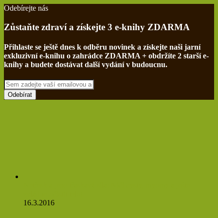
Odebírejte nás
Zůstaňte zdraví a získejte 3 e-knihy ZDARMA
Přihlaste se ještě dnes k odběru novinek a získejte naši jarní
exkluzivní e-knihu o zahrádce ZDARMA + obdržíte 2 starší e-
knihy a budete dostávat další vydání v budoucnu.
Sem
zadejte
vaší
emailovou
adresu
Netřesk a jeho třaskavá síla: Ničí cysty, myomy a ještě
zvládne očistit tělo!
16.3.2016