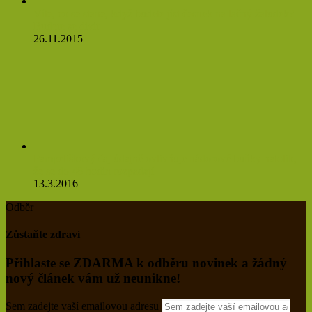
Víte, co se stane, když budete jíst česnek na lačný žaludek?
Budete se divit
26.11.2015
Pampeliškový čaj údajně ovlivňuje nádorové buňky natolik,
že se do 48 hodin rozpadají
13.3.2016
Odběr
Zůstaňte zdraví
Přihlaste se ZDARMA k odběru novinek a žádný
nový článek vám už neunikne!
Sem zadejte vaší emailovou adresu