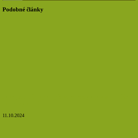
Podobné články
Jaké jsou účinky artyčokové vody a jak si ji můžete
doma vyrobit?
11.10.2024