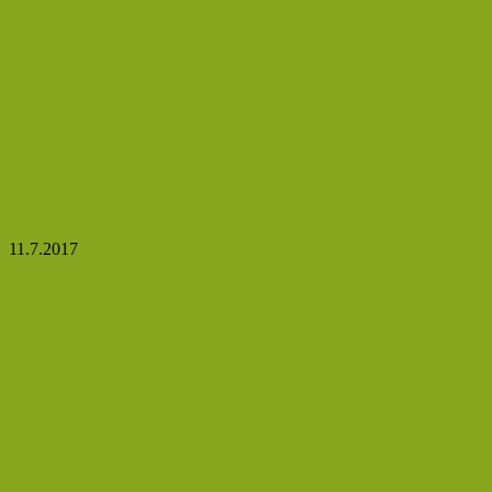
6 způsobů, jak chránit vaše dítě před obezitou
11.7.2017