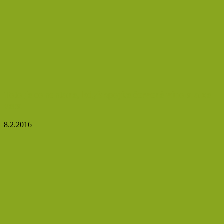
Toto je co se stane, když spojíte červené víno a aloe
vera
8.2.2016