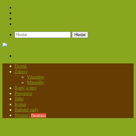
Spolupráce
Redakce
Zásady ochrany osobních údajů
Kontakt
Hledat
Menu
Domů
Zdraví
Vitamíny
Minerály
Rady a tipy
Prevence
Jídlo
Krása
Babské rady
Nemoci
Databáze