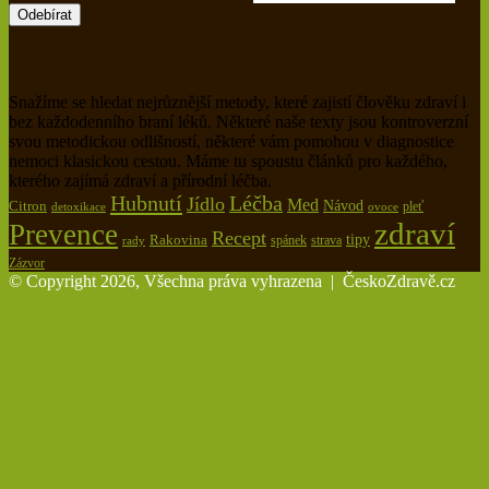
Snažíme se hledat nejrůznější metody, které zajistí člověku zdraví i
bez každodenního braní léků. Některé naše texty jsou kontroverzní
svou metodickou odlišností, některé vám pomohou v diagnostice
nemoci klasickou cestou. Máme tu spoustu článků pro každého,
kterého zajímá zdraví a přírodní léčba.
Hubnutí
Léčba
Jídlo
Med
Citron
Návod
pleť
detoxikace
ovoce
zdraví
Prevence
Recept
tipy
Rakovina
spánek
rady
strava
Zázvor
© Copyright 2026, Všechna práva vyhrazena |
ČeskoZdravě.cz
Back to top button