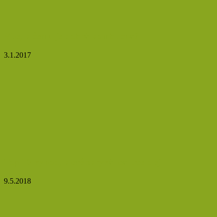
Víte, k čemu je dobrá kombucha?
3.1.2017
Top 10 výhod, které skrývá tea tree olej
9.5.2018