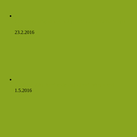
Česnekový sirup silnější než penicilín a my máme recept!
Čtěte:
23.2.2016
Rostlinné látky, které podporují zdravé cukry v krvi
1.5.2016