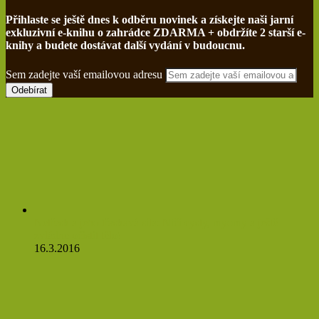
Přihlaste se ještě dnes k odběru novinek a získejte naši jarní
exkluzivní e-knihu o zahrádce ZDARMA + obdržíte 2 starší e-
knihy a budete dostávat další vydání v budoucnu.
Sem zadejte vaší emailovou adresu
Netřesk a jeho třaskavá síla: Ničí cysty, myomy a ještě
zvládne očistit tělo!
16.3.2016