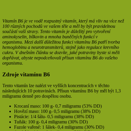
Vitamín B6 je ve vodě rozpustný vitamín, který má vliv na více než
100 různých pochodů ve vašem těle a měl by být pravidelnou
součástí vaší stravy. Tento vitamín je důležitý pro vytvoření
aminokyselin, bílkovin a mnoha buněčných funkcí v
organismu. Mezi další důležitou funkci vitamínu B6 patří tvorba
hemoglobinu a neurotransmiterů, stejně jako regulace krevního
cukru. V dnešním článku se dozvíte, jaké potraviny byste si měli
dopřávat, abyste nepodceňovali přísun vitamínu B6 do vašeho
organismu.
Zdroje vitamínu B6
Tento vitamín lze nalézt ve vyšších koncentracích v těchto
následujících 10 potravinách. Přísun vitamínu B6 by měl být 1,3
miligramu denně pro dospělou osobu.
Krocaní maso: 100 g- 0,7 miligramu (53% DD)
Hovězí maso: 100 g- 0,5 miligramu (38% DD)
Pistácie: 1/4 šálu- 0,5 miligramu (38% DD)
Tuňák: 100 g- 0,4 miligramu (30% DD)
Fazole vařené: 1 šálek- 0,4 miligramu (30% DD)