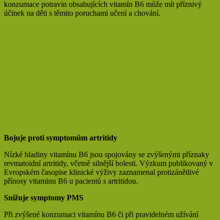
konzumace potravin obsahujících vitamín B6 může mít příznivý
účinek na děti s těmito poruchami učení a chování.
Bojuje proti symptomům artritidy
Nízké hladiny vitamínu B6 jsou spojovány se zvýšenými příznaky
revmatoidní artritidy, včetně silnější bolesti. Výzkum publikovaný v
Evropském časopise klinické výživy zaznamenal protizánětlivé
přínosy vitaminu B6 u pacientů s artritidou.
Snižuje symptomy PMS
Při zvýšené konzumaci vitamínu B6 či při pravidelném užívání