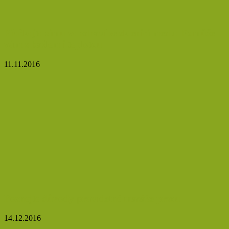
Přečkejte zimu ve zdraví se sklenicí medu: Pomůže
vám s kašlem i teplotou
11.11.2016
Poznejte důvody pravidelné masáže prsou
14.12.2016