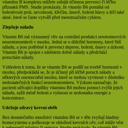
vitamínu B komplexu můžete zahájit účinnou prevenci či léčbu
příznaků PMS. Studie prokázaly, že vitamín B6 pomáhá od
bolestivosti prsů, nevolnosti, křečím, únavě, bolesti hlavy a léčí také
akné, které se často vytváří před menstruačním cyklem.
Zlepšuje náladu
Vitamin B6 má významný vliv na centrální produkci serotoninových
neurotransmiterů v mozku. Jedná se o důležité hormony, které řídí
náladu, a jsou potřebné k prevenci deprese, bolesti, únavy a úzkosti.
Vitamin B6 je spojen s nárůstem dobré nálady a předchází
poruchám nálady.
Vzhledem k tomu, že se vitamin B6 se podílí na tvorbě hormonů v
mozku, předpokládá se, že je účinný při léčbě poruch nálady a
některých onemocnění mozku, které se mohou vyvinout v důsledku
nedostatečných funkcí neurotransmiteru. Výzkum naznačuje, že
pacienti užívající doplňky vitaminu B6 mohou pomoci zvýšit jejich
náladu, zažít méně bolesti a vyhnout se nedostatku energie a
koncentrace.
Udržuje zdravý krevní oběh
Bez dostatečného množství vitamínu B6 se v těle zvyšují hladiny
homocysteinu a poškozuje se obložení krevních cév, což může vést
k nebezpečí infarktu či mrtvice. Studie prokázaly, že vitamín B6