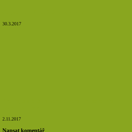
Co jste možná nevěděli o rozmarýnu
30.3.2017
Prohřejte své tělo s pomocí koření aneb co vás na
podzim zahřeje
2.11.2017
Napsat komentář