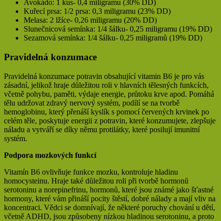
Avokádo: 1 kus- 0,4 miligramu (30% DD)
Kuřecí prsa: 1/2 prsa: 0,3 miligramu (23% DD)
Melasa: 2 lžíce- 0,26 miligramu (20% DD)
Slunečnicová semínka: 1/4 šálku- 0,25 miligramu (19% DD)
Sezamová semínka: 1/4 šálku- 0,25 miligramů (19% DD)
Pravidelná konzumace
Pravidelná konzumace potravin obsahující vitamin B6 je pro vás
zásadní, jelikož hraje důležitou roli v hlavních tělesných funkcích,
včetně pohybu, paměti, výdaje energie, průtoku krve apod. Pomáhá
tělu udržovat zdravý nervový systém, podílí se na tvorbě
hemoglobinu, který přenáší kyslík s pomocí červených krvinek po
celém těle, poskytuje energii z potravin, které konzumujete, zlepšuje
náladu a vytváří se díky němu protilátky, které posilují imunitní
systém.
Podpora mozkových funkcí
Vitamín B6 ovlivňuje funkce mozku, kontroluje hladinu
homocysteinu. Hraje také důležitou roli při tvorbě hormonů
serotoninu a norepinefrinu, hormonů, které jsou známé jako šťastné
hormony, které vám přináší pocity štěstí, dobré nálady a mají vliv na
koncentraci. Vědci se domnívají, že některé poruchy chování u dětí,
včetně ADHD, jsou způsobeny nízkou hladinou serotoninu, a proto