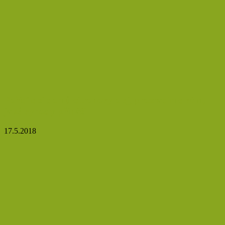
Pořiďte si domů citronový olej, prozradíme vám,
jaké výhody přináší
17.5.2018