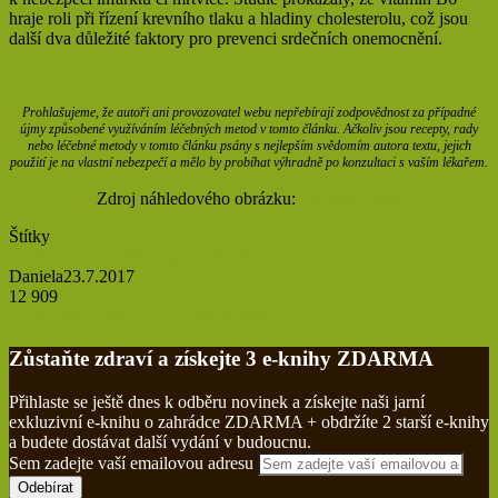
hraje roli při řízení krevního tlaku a hladiny cholesterolu, což jsou
další dva důležité faktory pro prevenci srdečních onemocnění.
Zdroj
Prohlašujeme, že autoři ani provozovatel webu nepřebírají zodpovědnost za případné
újmy způsobené využíváním léčebných metod v tomto článku. Ačkoliv jsou recepty, rady
nebo léčebné metody v tomto článku psány s nejlepším svědomím autora textu, jejich
použití je na vlastní nebezpečí a mělo by probíhat výhradně po konzultaci s vaším lékařem.
Zdroj náhledového obrázku:
Depositphotos
Štítky
avokádo
nedostatek
pistácie
tuňák
vitamín B6
zdraví
zdroje
Daniela
23.7.2017
12 909
Facebook
Poslat přes email
Tisknout
Zůstaňte zdraví a získejte 3 e-knihy ZDARMA
Přihlaste se ještě dnes k odběru novinek a získejte naši jarní
exkluzivní e-knihu o zahrádce ZDARMA + obdržíte 2 starší e-knihy
a budete dostávat další vydání v budoucnu.
Sem zadejte vaší emailovou adresu