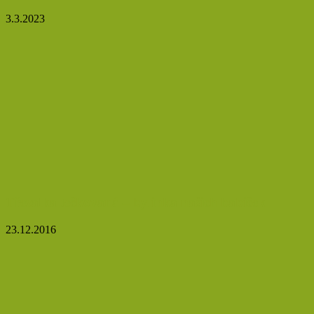
3.3.2023
Třezalka tečkovaná – bylinka našich babiček
23.12.2016