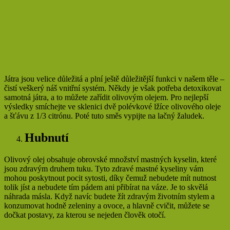
Játra jsou velice důležitá a plní ještě důležitější funkci v našem těle –
čistí veškerý náš vnitřní systém. Někdy je však potřeba detoxikovat
samotná játra, a to můžete zařídit olivovým olejem. Pro nejlepší
výsledky smíchejte ve sklenici dvě polévkové lžíce olivového oleje
a šťávu z 1/3 citrónu. Poté tuto směs vypijte na lačný žaludek.
Hubnutí
Olivový olej obsahuje obrovské množství mastných kyselin, které
jsou zdravým druhem tuku. Tyto zdravé mastné kyseliny vám
mohou poskytnout pocit sytosti, díky čemuž nebudete mít nutnost
tolik jíst a nebudete tím pádem ani přibírat na váze. Je to skvělá
náhrada másla. Když navíc budete žít zdravým životním stylem a
konzumovat hodně zeleniny a ovoce, a hlavně cvičit, můžete se
dočkat postavy, za kterou se nejeden člověk otočí.