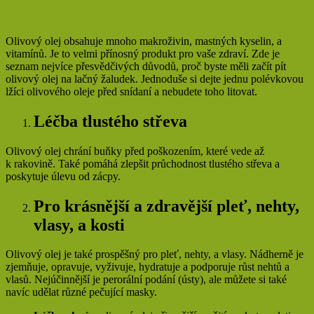
Olivový olej obsahuje mnoho makroživin, mastných kyselin, a
vitamínů. Je to velmi přínosný produkt pro vaše zdraví. Zde je
seznam nejvíce přesvědčivých důvodů, proč byste měli začít pít
olivový olej na lačný žaludek. Jednoduše si dejte jednu polévkovou
lžíci olivového oleje před snídaní a nebudete toho litovat.
Léčba tlustého střeva
Olivový olej chrání buňky před poškozením, které vede až
k rakovině. Také pomáhá zlepšit průchodnost tlustého střeva a
poskytuje úlevu od zácpy.
Pro krásnější a zdravější pleť, nehty,
vlasy, a kosti
Olivový olej je také prospěšný pro pleť, nehty, a vlasy. Nádherně je
zjemňuje, opravuje, vyživuje, hydratuje a podporuje růst nehtů a
vlasů. Nejúčinnější je perorální podání (ústy), ale můžete si také
navíc udělat různé pečující masky.