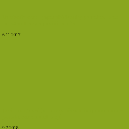
Umeboshi ocet – japonské švestky pomohou proti
bolestem hlavy a posílí imunitu
6.11.2017
Dezinfikujte svůj domov s přírodními pomocníky v
podobě esenciálních olejů
9.7.2018