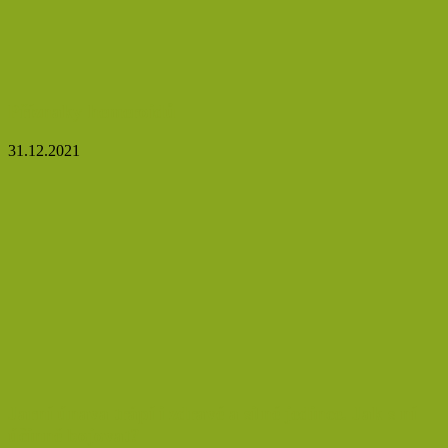
Příznaky hemeroidů
31.12.2021
Jarní únava trápí i zdravé a silné jedince. Jak s ní
účinně bojovat?