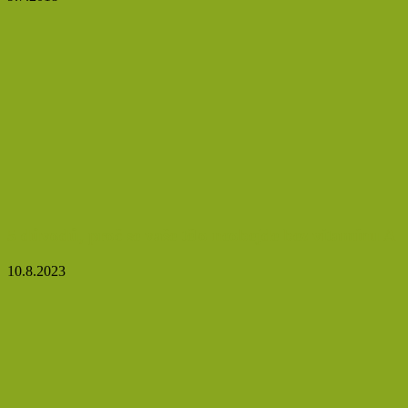
5 důvodů, proč se vaše tělo neobejde bez vitamínu A
10.8.2023