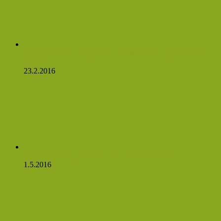
Česnekový sirup silnější než penicilín a my máme recept!
Čtěte:
23.2.2016
Rostlinné látky, které podporují zdravé cukry v krvi
1.5.2016