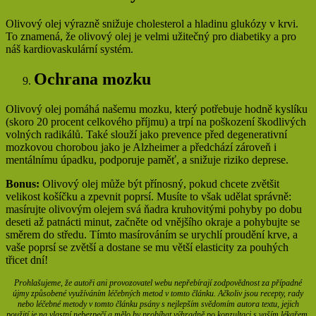
Olivový olej výrazně snižuje cholesterol a hladinu glukózy v krvi.
To znamená, že olivový olej je velmi užitečný pro diabetiky a pro
náš kardiovaskulární systém.
Ochrana mozku
Olivový olej pomáhá našemu mozku, který potřebuje hodně kyslíku
(skoro 20 procent celkového příjmu) a trpí na poškození škodlivých
volných radikálů. Také slouží jako prevence před degenerativní
mozkovou chorobou jako je Alzheimer a předchází zároveň i
mentálnímu úpadku, podporuje paměť, a snižuje riziko deprese.
Bonus:
Olivový olej může být přínosný, pokud chcete zvětšit
velikost košíčku a zpevnit poprsí. Musíte to však udělat správně:
masírujte olivovým olejem svá ňadra kruhovitými pohyby po dobu
deseti až patnácti minut, začněte od vnějšího okraje a pohybujte se
směrem do středu. Tímto masírováním se urychlí proudění krve, a
vaše poprsí se zvětší a dostane se mu větší elasticity za pouhých
třicet dní!
Prohlašujeme, že autoři ani provozovatel webu nepřebírají zodpovědnost za případné
újmy způsobené využíváním léčebných metod v tomto článku. Ačkoliv jsou recepty, rady
nebo léčebné metody v tomto článku psány s nejlepším svědomím autora textu, jejich
použití je na vlastní nebezpečí a mělo by probíhat výhradně po konzultaci s vaším lékařem.