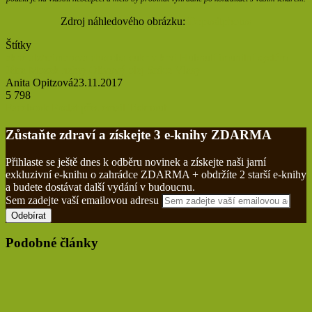
Zdroj náhledového obrázku:
Depositphotos
Štítky
akné
alzheimerova choroba
cukr v krvi
Hubnutí
imunitní systém
Játra
Mozek
nehty
Olivový olej
Srdce
Vlasy
Anita Opitzová
23.11.2017
5 798
Facebook
Poslat přes email
Tisknout
Zůstaňte zdraví a získejte 3 e-knihy ZDARMA
Přihlaste se ještě dnes k odběru novinek a získejte naši jarní
exkluzivní e-knihu o zahrádce ZDARMA + obdržíte 2 starší e-knihy
a budete dostávat další vydání v budoucnu.
Sem zadejte vaší emailovou adresu
Podobné články