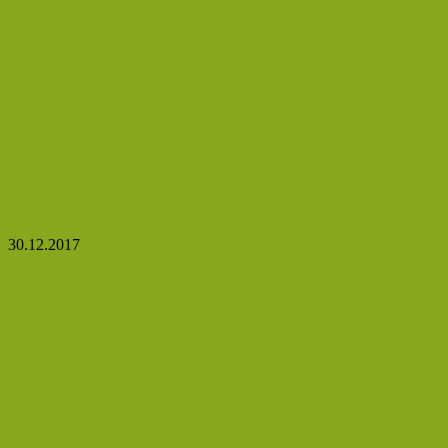
Pozor! Dětský pudr způsobuje rakovinu! Miliony
lidí ho používají a neví o tom!
30.12.2017