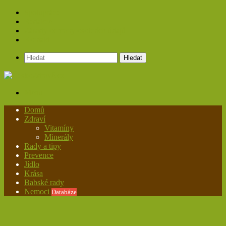
Spolupráce
Redakce
Zásady ochrany osobních údajů
Kontakt
Hledat
Menu
Domů
Zdraví
Vitamíny
Minerály
Rady a tipy
Prevence
Jídlo
Krása
Babské rady
Nemoci
Databáze