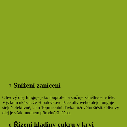
Snížení zanícení
Olivový olej funguje jako ibuprofen a snižuje zánětlivost v těle.
Výzkum ukázal, že ¾ polévkové lžíce olivového oleje funguje
stejně efektivně, jako 10procentní dávka růžového štěstí. Olivový
olej je však mnohem přírodnější léčba.
Řízení hladiny cukru v krvi