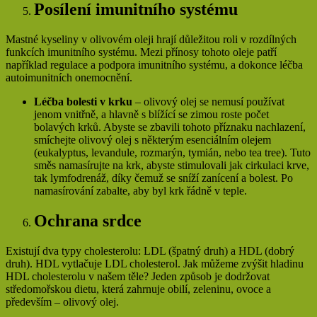
Posílení imunitního systému
Mastné kyseliny v olivovém oleji hrají důležitou roli v rozdílných
funkcích imunitního systému. Mezi přínosy tohoto oleje patří
například regulace a podpora imunitního systému, a dokonce léčba
autoimunitních onemocnění.
Léčba bolesti v krku
– olivový olej se nemusí používat
jenom vnitřně, a hlavně s blížící se zimou roste počet
bolavých krků. Abyste se zbavili tohoto příznaku nachlazení,
smíchejte olivový olej s některým esenciálním olejem
(eukalyptus, levandule, rozmarýn, tymián, nebo tea tree). Tuto
směs namasírujte na krk, abyste stimulovali jak cirkulaci krve,
tak lymfodrenáž, díky čemuž se sníží zanícení a bolest. Po
namasírování zabalte, aby byl krk řádně v teple.
Ochrana srdce
Existují dva typy cholesterolu: LDL (špatný druh) a HDL (dobrý
druh). HDL vytlačuje LDL cholesterol. Jak můžeme zvýšit hladinu
HDL cholesterolu v našem těle? Jeden způsob je dodržovat
středomořskou dietu, která zahrnuje obilí, zeleninu, ovoce a
především – olivový olej.