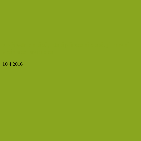
5 přírodních léků, které přirozeně zlepšují krevní
oběh a zdraví srdce
10.4.2016