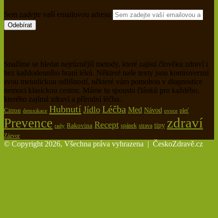
Sem zadejte vaší emailovou adresu
Snažíme se hledat nejrůznější metody, které zajistí člověku zdraví i
bez každodenního braní léků. Některé naše texty jsou kontroverzní
svou metodickou odlišností, některé vám pomohou v diagnostice
nemoci klasickou cestou. Máme tu spoustu článků pro každého,
kterého zajímá zdraví a přírodní léčba.
Hubnutí
Léčba
Jídlo
Med
Citron
Návod
pleť
detoxikace
ovoce
zdraví
Prevence
Recept
tipy
Rakovina
spánek
rady
strava
Zázvor
© Copyright 2026, Všechna práva vyhrazena |
ČeskoZdravě.cz
Back to top button