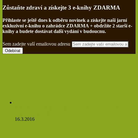
Zůstaňte zdraví a získejte 3 e-knihy ZDARMA
Přihlaste se ještě dnes k odběru novinek a získejte naši jarní
exkluzivní e-knihu o zahrádce ZDARMA + obdržíte 2 starší e-
knihy a budete dostávat další vydání v budoucnu.
Sem zadejte vaší emailovou adresu
Netřesk a jeho třaskavá síla: Ničí cysty, myomy a ještě
zvládne očistit tělo!
16.3.2016