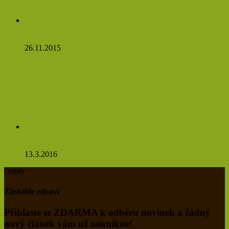
Víte, co se stane, když budete jíst česnek na lačný žaludek?
Budete se divit
26.11.2015
Pampeliškový čaj údajně ovlivňuje nádorové buňky natolik,
že se do 48 hodin rozpadají
13.3.2016
Odběr
Zůstaňte zdraví
Přihlaste se ZDARMA k odběru novinek a žádný
nový článek vám už neunikne!