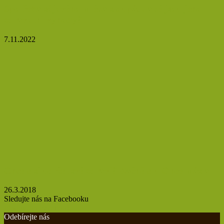
Spotřeba sójového mléka stoupá. Jaké jsou jeho
zdravotní výhody?
7.11.2022
Chcete si udržet své zdraví? Začněte u Ghee másla
26.3.2018
Sledujte nás na Facebooku
Find us on Facebook
Odebírejte nás