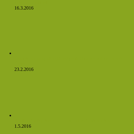
zvládne očistit tělo!
16.3.2016
Česnekový sirup silnější než penicilín a my máme recept!
Čtěte:
23.2.2016
Rostlinné látky, které podporují zdravé cukry v krvi
1.5.2016