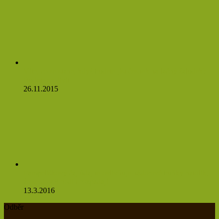
Víte, co se stane, když budete jíst česnek na lačný žaludek?
Budete se divit
26.11.2015
Pampeliškový čaj údajně ovlivňuje nádorové buňky natolik,
že se do 48 hodin rozpadají
13.3.2016
Odběr