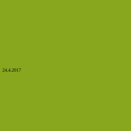
Přírodní zábaly pro vaše vlasy
24.4.2017