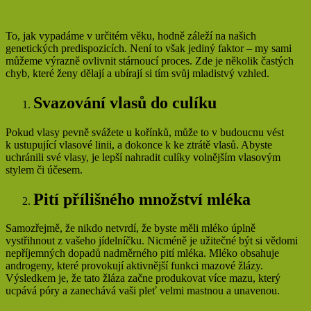
To, jak vypadáme v určitém věku, hodně záleží na našich
genetických predispozicích. Není to však jediný faktor – my sami
můžeme výrazně ovlivnit stárnoucí proces. Zde je několik častých
chyb, které ženy dělají a ubírají si tím svůj mladistvý vzhled.
Svazování vlasů do culíku
Pokud vlasy pevně svážete u kořínků, může to v budoucnu vést
k ustupující vlasové linii, a dokonce k ke ztrátě vlasů. Abyste
uchránili své vlasy, je lepší nahradit culíky volnějším vlasovým
stylem či účesem.
Pití přílišného množství mléka
Samozřejmě, že nikdo netvrdí, že byste měli mléko úplně
vystřihnout z vašeho jídelníčku. Nicméně je užitečné být si vědomi
nepříjemných dopadů nadměrného pití mléka. Mléko obsahuje
androgeny, které provokují aktivnější funkci mazové žlázy.
Výsledkem je, že tato žláza začne produkovat více mazu, který
ucpává póry a zanechává vaši pleť velmi mastnou a unavenou.