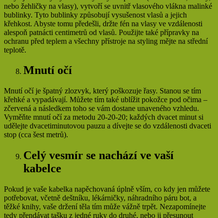
nebo žehličky na vlasy), vytvoří se uvnitř vlasového vlákna malinké
bublinky. Tyto bublinky způsobují vysušenost vlasů a jejich
křehkost. Abyste tomu předešli, držte fén na vlasy ve vzdálenosti
alespoň patnácti centimetrů od vlasů. Použijte také přípravky na
ochranu před teplem a všechny přístroje na styling mějte na střední
teplotě.
Mnutí očí
Mnutí očí je špatný zlozvyk, který poškozuje řasy. Stanou se tím
křehké a vypadávají. Můžete tím také ublížit pokožce pod očima –
zčervená a následkem toho se vám dostane unaveného vzhledu.
Vyměňte mnutí očí za metodu 20-20-20; každých dvacet minut si
udělejte dvacetiminutovou pauzu a dívejte se do vzdálenosti dvaceti
stop (cca šest metrů).
Celý vesmír se nachází ve vaší
kabelce
Pokud je vaše kabelka napěchovaná úplně vším, co kdy jen můžete
potřebovat, včetně deštníku, lékárničky, náhradního páru bot, a
těžké knihy, vaše držení těla tím může vážně trpět. Nezapomínejte
tedy přendávat tašku z jedné ruky do druhé, nebo ji přesunout