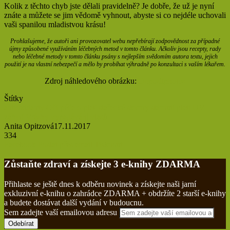
Kolik z těchto chyb jste dělali pravidelně? Je dobře, že už je nyní
znáte a můžete se jim vědomě vyhnout, abyste si co nejdéle uchovali
vaši spanilou mladistvou krásu!
Prohlašujeme, že autoři ani provozovatel webu nepřebírají zodpovědnost za případné
újmy způsobené využíváním léčebných metod v tomto článku. Ačkoliv jsou recepty, rady
nebo léčebné metody v tomto článku psány s nejlepším svědomím autora textu, jejich
použití je na vlastní nebezpečí a mělo by probíhat výhradně po konzultaci s vaším lékařem.
Zdroj náhledového obrázku:
Depositphotos
Štítky
antioxidanty
Oči
péče o pleť
stařecké skvrny
stárnutí pleti
UV
záření
Vrásky
vypadávání vlasů
Anita Opitzová
17.11.2017
334
Facebook
Poslat přes email
Tisknout
Zůstaňte zdraví a získejte 3 e-knihy ZDARMA
Přihlaste se ještě dnes k odběru novinek a získejte naši jarní
exkluzivní e-knihu o zahrádce ZDARMA + obdržíte 2 starší e-knihy
a budete dostávat další vydání v budoucnu.
Sem zadejte vaší emailovou adresu