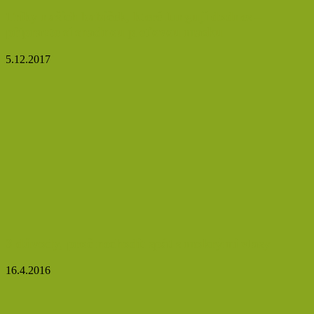
Triky našich babiček, které fungují dodnes –
připravte si snadnou pleťovou masku
5.12.2017
3 důvody, proč nechodit spát s mokrými vlasy
16.4.2016