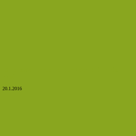
13 nejlepších přírodních domácích léků na růst
vlasů
20.1.2016