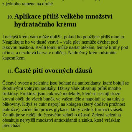
z jednoho ramene na druhé.
Aplikace příliš velkého množství
hydratačního krému
I nelepší krém vám může ublížit, pokud ho použijete příliš mnoho.
Neaplikujte ho ve tlusté vrstvě – vaše pleť nemůže dýchat pod
takovou maskou. Kvůli tomu může nastat otékání, temné kruhy pod
očima, a nezdravá barva v obličeji. Nadměrný krém odstraňte
kapesníkem.
Časté pití ovocných džusů
Čerstvé ovoce a zelenina jsou bohaté na antioxidanty, které bojují se
škodlivými volnými radikály. Džusy však obsahují příliš mnoho
fruktózy. Fruktóza jsou cukrové molekuly, které se cestují skrze
krevní oběh do všech buněk ve vašem těle a napojují se na tuky a
bílkoviny. Když se cukr napojí na kolagen (který dodává pružnost
pokožce), začne tím proces glykace, který vede k formaci vrásek.
Zamilujte se raději do čerstvého zelného džusu! Zelená zelenina
obsahuje nejvyšší množství antioxidantů a zinku, které vráskám
předchází.