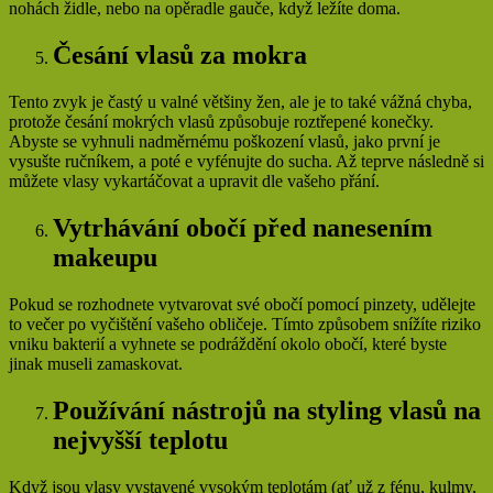
nohách židle, nebo na opěradle gauče, když ležíte doma.
Česání vlasů za mokra
Tento zvyk je častý u valné většiny žen, ale je to také vážná chyba,
protože česání mokrých vlasů způsobuje roztřepené konečky.
Abyste se vyhnuli nadměrnému poškození vlasů, jako první je
vysušte ručníkem, a poté e vyfénujte do sucha. Až teprve následně si
můžete vlasy vykartáčovat a upravit dle vašeho přání.
Vytrhávání obočí před nanesením
makeupu
Pokud se rozhodnete vytvarovat své obočí pomocí pinzety, udělejte
to večer po vyčištění vašeho obličeje. Tímto způsobem snížíte riziko
vniku bakterií a vyhnete se podráždění okolo obočí, které byste
jinak museli zamaskovat.
Používání nástrojů na styling vlasů na
nejvyšší teplotu
Když jsou vlasy vystavené vysokým teplotám (ať už z fénu, kulmy,