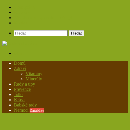
Spolupráce
Redakce
Zásady ochrany osobních údajů
Kontakt
Hledat
Menu
Domů
Zdraví
Vitamíny
Minerály
Rady a tipy
Prevence
Jídlo
Krása
Babské rady
Nemoci
Databáze