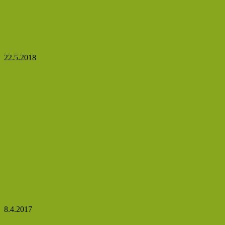
Cesta ke zdravým a bílým zubům existuje, co je
potřeba udělat?
22.5.2018
Nejlepší čas pro cvičení – ráno, nebo večer?
8.4.2017