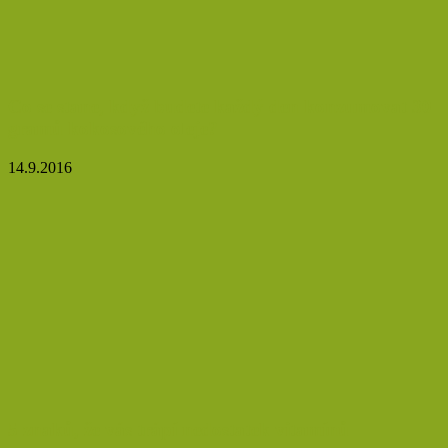
Co se stane, když budete každý den konzumovat 30
gramů kokosového oleje?
14.9.2016
5 znaků, že vás trápí nedostatek vitamínů