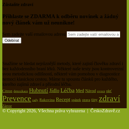
Zůstaňte zdraví
Přihlaste se ZDARMA k odběru novinek a žádný
nový článek vám už neunikne!
Sem zadejte vaší emailovou adresu
Snažíme se hledat nejrůznější metody, které zajistí člověku zdraví i
bez každodenního braní léků. Některé naše texty jsou kontroverzní
svou metodickou odlišností, některé vám pomohou v diagnostice
nemoci klasickou cestou. Máme tu spoustu článků pro každého,
kterého zajímá zdraví a přírodní léčba.
Hubnutí
Léčba
Jídlo
Med
Citron
Návod
pleť
detoxikace
ovoce
zdraví
Prevence
Recept
tipy
Rakovina
spánek
rady
strava
Zázvor
© Copyright 2026, Všechna práva vyhrazena |
ČeskoZdravě.cz
Back to top button