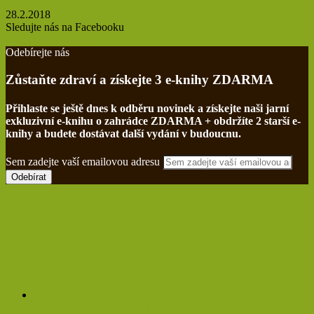
28.2.2018
Sledujte nás na Facebooku
Find us on Facebook
Odebírejte nás
Zůstaňte zdraví a získejte 3 e-knihy ZDARMA
Přihlaste se ještě dnes k odběru novinek a získejte naši jarní
exkluzivní e-knihu o zahrádce ZDARMA + obdržíte 2 starší e-
knihy a budete dostávat další vydání v budoucnu.
Sem zadejte vaší emailovou adresu
Netřesk a jeho třaskavá síla: Ničí cysty, myomy a ještě