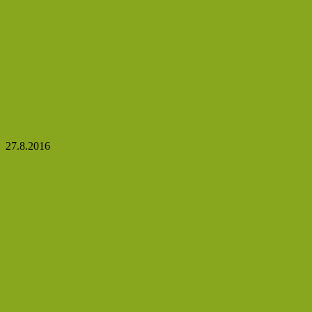
Jedlá soda v šamponu: Co se stane, když si tak
umyjete vlasy?
27.8.2016