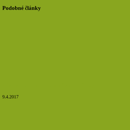
Podobné články
Křemelina – hornina s léčivými účinky
9.4.2017