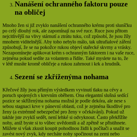
Nanášení ochranného faktoru pouze
na obličej
Mnoho žen si již zvyklo nanášení ochranného krému proti sluníčku
po celý dlouhý rok, ale zapomínají na své ruce. Ruce jsou přitom
nejcitlivější na vlivy stárnutí a ztrátu tuku, což způsobí, že jsou žíly
mnohem viditelnější. Aby toho nebylo málo, tak ultrafialové záření
způsobují, že se na pokožce rukou objeví stařecké skvrny a vrásky.
Nezapomínejte aplikovat krém s ochranným faktorem i na vaše ruce,
zejména pokud sedíte za volantem a řídíte. Také myslete na to, že
v létě musíte kromě obličeje a rukou zahrnout i krk a hrudník.
Sezení se zkříženýma nohama
Křečové žíly jsou přímým výsledkem vyvinutí tlaku na cévy a
poruch spojených s krevním oběhem. Ona elegantní slušná sedící
pozice se skříženýma nohama možná je podle dekóra, ale nese s
sebou stagnaci krve v pánevní oblasti, což je zejména škodlivé pro
ženy (a extrémně nebezpečné pro ženy v očekávání). Pokud už
takhle jste zvyklí sedět, není lehké si odvyknout. Často překřížíte
nohy, aniž byste si to vůbec uvědomili a až zpětně se přistihnete.
Můžete si však zkusit koupit pohodlnou židli k počítači a snažit se
zavést nový zvyk, kdy necháte nohy spočinout na zemi nebo