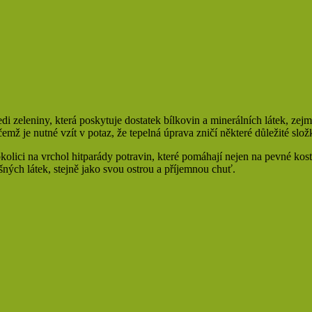
edi zeleniny, která poskytuje dostatek bílkovin a minerálních látek, z
ičemž je nutné vzít v potaz, že tepelná úprava zničí některé důležité slož
kolici na vrchol hitparády potravin, které pomáhají nejen na pevné kost
šných látek, stejně jako svou ostrou a příjemnou chuť.