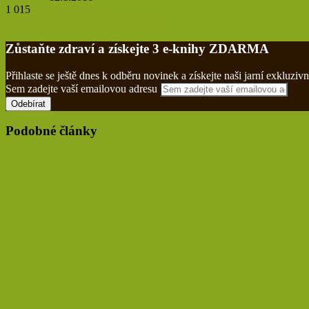
1 015
Facebook
Poslat přes email
Tisknout
Zůstaňte zdraví a získejte 3 e-knihy ZDARMA
Přihlaste se ještě dnes k odběru novinek a získejte naši jarní exklu
Sem zadejte vaší emailovou adresu
Podobné články