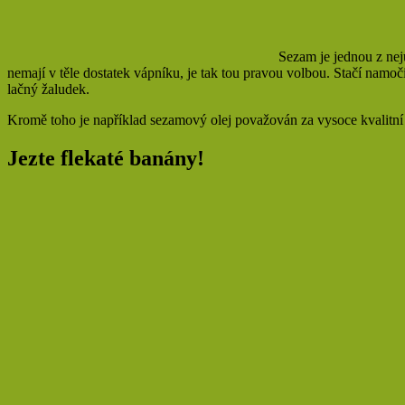
Sezam je jednou z neju
nemají v těle dostatek vápníku, je tak tou pravou volbou. Stačí namo
lačný žaludek.
Kromě toho je například sezamový olej považován za vysoce kvalitní a
Jezte flekaté banány!