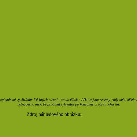
působené využíváním léčebných metod v tomto článku. Ačkoliv jsou recepty, rady nebo léčebné m
nebezpečí a mělo by probíhat výhradně po konzultaci s vaším lékařem.
Zdroj náhledového obrázku:
Depositphotos
rt
zdravé kosti