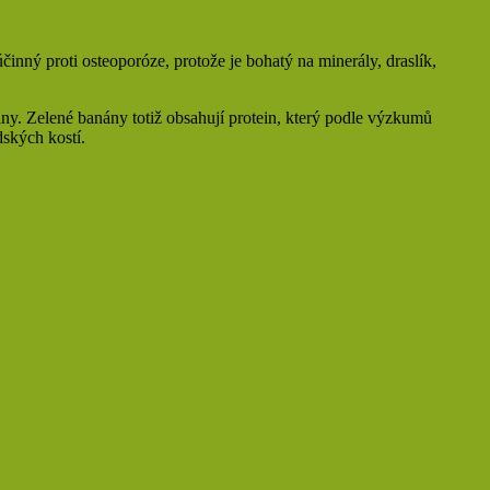
činný proti osteoporóze, protože je bohatý na minerály, draslík,
nány. Zelené banány totiž obsahují protein, který podle výzkumů
dských kostí.