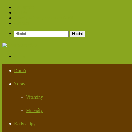
Spolupráce
Redakce
Zásady ochrany osobních údajů
Kontakt
Hledat
Menu
Domů
Zdraví
Vitamíny
Minerály
Rady a tipy