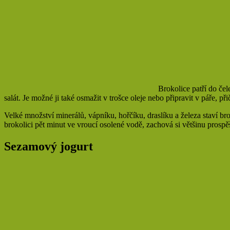
Brokolice patří do čel
salát. Je možné ji také osmažit v trošce oleje nebo připravit v páře, př
Velké množství minerálů, vápníku, hořčíku, draslíku a železa staví bro
brokolici pět minut ve vroucí osolené vodě, zachová si většinu prospě
Sezamový jogurt