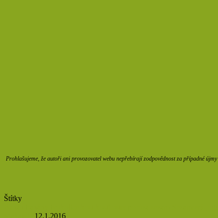
Prohlašujeme, že autoři ani provozovatel webu nepřebírají zodpovědnost za případné újmy z
Štítky
Banán
banány
brokolice
kost
kosti
osteoporóza
sezam
Sezamový jogu
Makawiel
12.1.2016