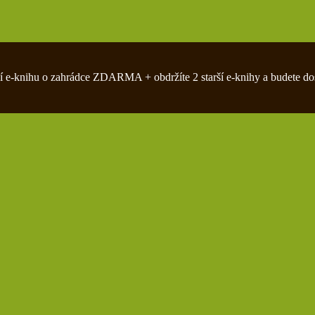
zivní e-knihu o zahrádce ZDARMA + obdržíte 2 starší e-knihy a budete do