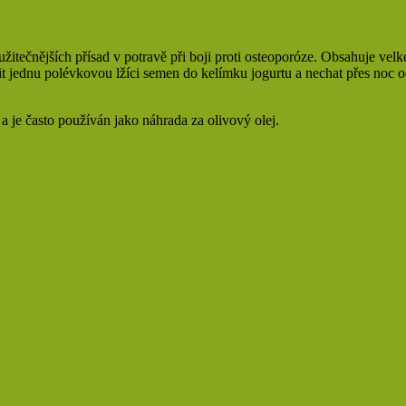
žitečnějších přísad v potravě při boji proti osteoporóze. Obsahuje velk
čit jednu polévkovou lžíci semen do kelímku jogurtu a nechat přes noc
 je často používán jako náhrada za olivový olej.