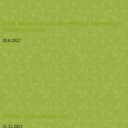
Ibišek čínský se ukázal jako efektivní pomocník při
problémech s vlasy
20.6.2022
Přechod u žen a menstruace
31.12.2021