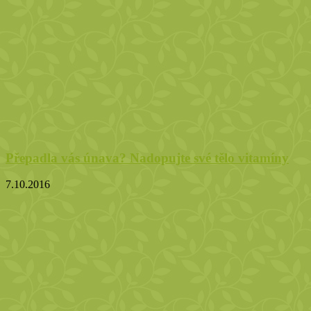
Přepadla vás únava? Nadopujte své tělo vitamíny
7.10.2016