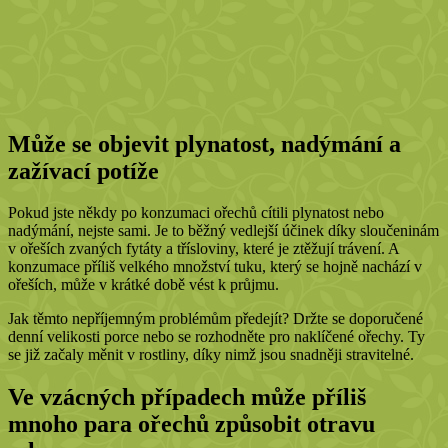
Může se objevit plynatost, nadýmání a
zažívací potíže
Pokud jste někdy po konzumaci ořechů cítili plynatost nebo
nadýmání, nejste sami. Je to běžný vedlejší účinek díky sloučeninám
v ořeších zvaných fytáty a třísloviny, které je ztěžují trávení. A
konzumace příliš velkého množství tuku, který se hojně nachází v
ořeších, může v krátké době vést k průjmu.
Jak těmto nepříjemným problémům předejít? Držte se doporučené
denní velikosti porce nebo se rozhodněte pro naklíčené ořechy. Ty
se již začaly měnit v rostliny, díky nimž jsou snadněji stravitelné.
Ve vzácných případech může příliš
mnoho para ořechů způsobit otravu