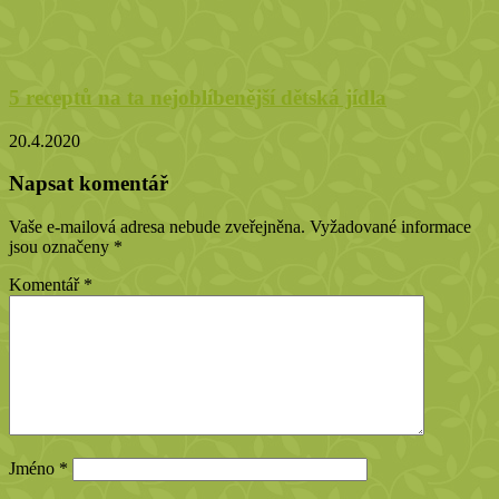
5 receptů na ta nejoblíbenější dětská jídla
20.4.2020
Napsat komentář
Vaše e-mailová adresa nebude zveřejněna.
Vyžadované informace
jsou označeny
*
Komentář
*
Jméno
*