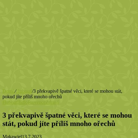
Domů
/
Hubnutí
/
3 překvapivě špatné věci, které se mohou stát,
pokud jíte příliš mnoho ořechů
Hubnutí
Jídlo
Prevence
Zdraví
3 překvapivě špatné věci, které se mohou
stát, pokud jíte příliš mnoho ořechů
Makawiel
13.7.2023