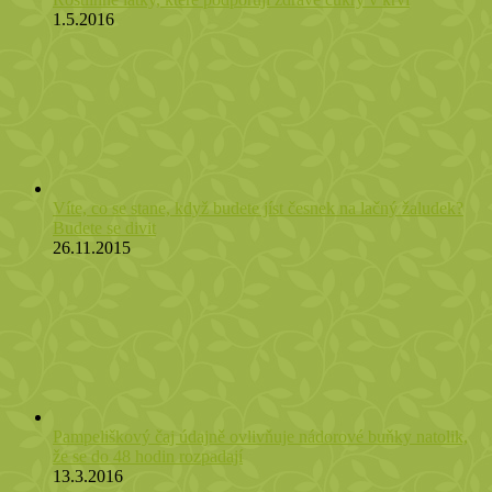
1.5.2016
Víte, co se stane, když budete jíst česnek na lačný žaludek?
Budete se divit
26.11.2015
Pampeliškový čaj údajně ovlivňuje nádorové buňky natolik,
že se do 48 hodin rozpadají
13.3.2016