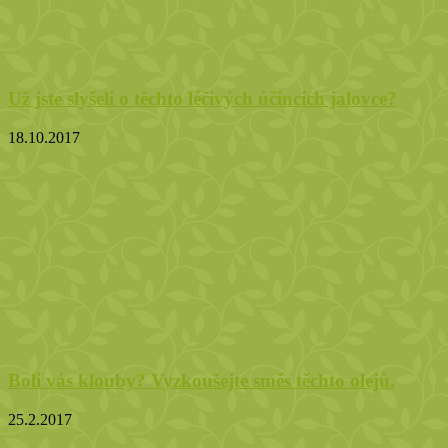
Už jste slyšeli o těchto léčivých účincích jalovce?
18.10.2017
Bolí vás klouby? Vyzkoušejte směs těchto olejů.
25.2.2017