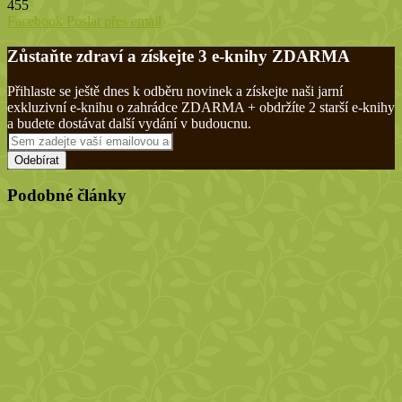
455
Tisknout
Facebook
Poslat přes email
Zůstaňte zdraví a získejte 3 e-knihy ZDARMA
Přihlaste se ještě dnes k odběru novinek a získejte naši jarní
exkluzivní e-knihu o zahrádce ZDARMA + obdržíte 2 starší e-knihy
a budete dostávat další vydání v budoucnu.
Sem
zadejte
vaší
emailovou
Podobné články
adresu