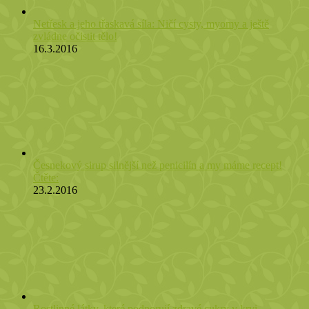
Netřesk a jeho třaskavá síla: Ničí cysty, myomy a ještě
zvládne očistit tělo!
16.3.2016
Česnekový sirup silnější než penicilín a my máme recept!
Čtěte:
23.2.2016
Rostlinné látky, které podporují zdravé cukry v krvi