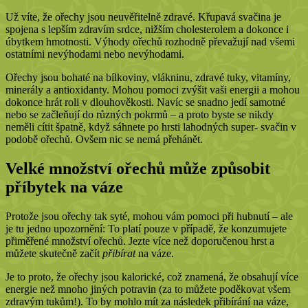
Už víte, že ořechy jsou neuvěřitelně zdravé. Křupavá svačina je
spojena s lepším zdravím srdce, nižším cholesterolem a dokonce i
úbytkem hmotnosti. Výhody ořechů rozhodně převažují nad všemi
ostatními nevýhodami nebo nevýhodami.
Ořechy jsou bohaté na bílkoviny, vlákninu, zdravé tuky, vitamíny,
minerály a antioxidanty. Mohou pomoci zvýšit vaši energii a mohou
dokonce hrát roli v dlouhověkosti. Navíc se snadno jedí samotné
nebo se začleňují do různých pokrmů – a proto byste se nikdy
neměli cítit špatně, když sáhnete po hrsti lahodných super- svačin v
podobě ořechů. Ovšem nic se nemá přehánět.
Velké množství ořechů může způsobit
příbytek na váze
Protože jsou ořechy tak syté, mohou vám pomoci při hubnutí – ale
je tu jedno upozornění: To platí pouze v případě, že konzumujete
přiměřené množství ořechů. Jezte více než doporučenou hrst a
můžete skutečně začít
přibírat
na váze.
Je to proto, že ořechy jsou kalorické, což znamená, že obsahují více
energie než mnoho jiných potravin (za to můžete poděkovat všem
zdravým tukům!). To by mohlo mít za následek přibírání na váze,