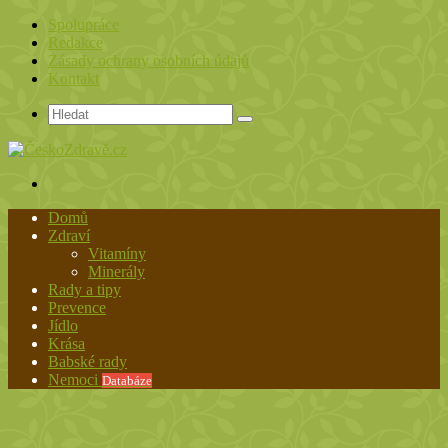
Spolupráce
Redakce
Zásady ochrany osobních údajů
Kontakt
Hledat
Menu
Domů
Zdraví
Vitamíny
Minerály
Rady a tipy
Prevence
Jídlo
Krása
Babské rady
Nemoci
Databáze