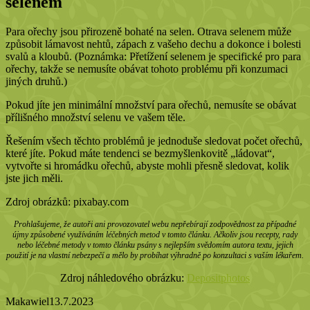
selenem
Para ořechy jsou přirozeně bohaté na selen. Otrava selenem může
způsobit lámavost nehtů, zápach z vašeho dechu a dokonce i bolesti
svalů a kloubů. (Poznámka: Přetížení selenem je specifické pro para
ořechy, takže se nemusíte obávat tohoto problému při konzumaci
jiných druhů.)
Pokud jíte jen minimální množství para ořechů, nemusíte se obávat
přílišného množství selenu ve vašem těle.
Řešením všech těchto problémů je jednoduše sledovat počet ořechů,
které jíte. Pokud máte tendenci se bezmyšlenkovitě „ládovat“,
vytvořte si hromádku ořechů, abyste mohli přesně sledovat, kolik
jste jich měli.
Zdroj obrázků: pixabay.com
Prohlašujeme, že autoři ani provozovatel webu nepřebírají zodpovědnost za případné
újmy způsobené využíváním léčebných metod v tomto článku. Ačkoliv jsou recepty, rady
nebo léčebné metody v tomto článku psány s nejlepším svědomím autora textu, jejich
použití je na vlastní nebezpečí a mělo by probíhat výhradně po konzultaci s vaším lékařem.
Zdroj náhledového obrázku:
Depositphotos
Makawiel
13.7.2023