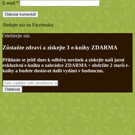
E-mail
*
Sledujte nás na Facebooku
Find us on Facebook
Odebírejte nás
Zůstaňte zdraví a získejte 3 e-knihy ZDARMA
Přihlaste se ještě dnes k odběru novinek a získejte naši jarní
exkluzivní e-knihu o zahrádce ZDARMA + obdržíte 2 starší e-
knihy a budete dostávat další vydání v budoucnu.
Sem
zadejte
vaší
emailovou
adresu