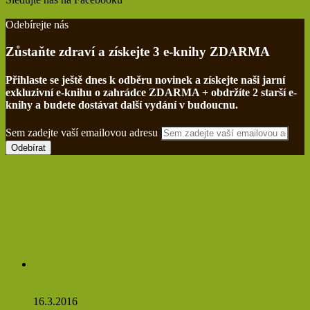
Find us on Facebook
Odebírejte nás
Zůstaňte zdraví a získejte 3 e-knihy ZDARMA
Přihlaste se ještě dnes k odběru novinek a získejte naši jarní
exkluzivní e-knihu o zahrádce ZDARMA + obdržíte 2 starší e-
knihy a budete dostávat další vydání v budoucnu.
Sem zadejte vaší emailovou adresu
Netřesk a jeho třaskavá síla: Ničí cysty, myomy a ještě
zvládne očistit tělo!
16.3.2016