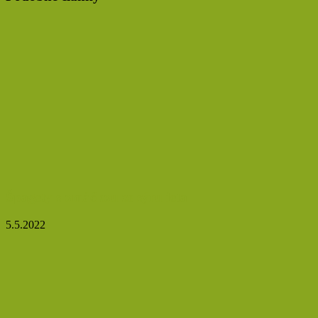
Špagety s omáčkou ze sýru feta
5.5.2022