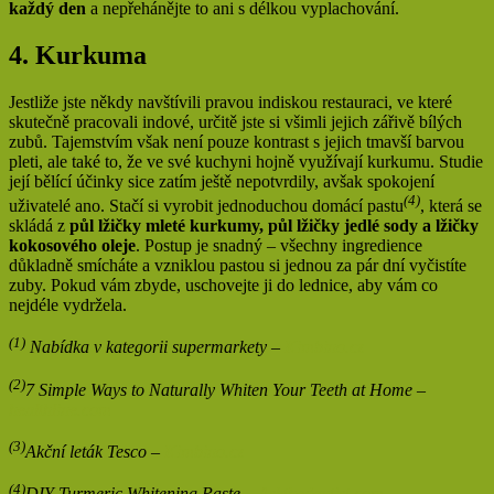
každý den
a nepřehánějte to ani s délkou vyplachování.
4. Kurkuma
Jestliže jste někdy navštívili pravou indiskou restauraci, ve které
skutečně pracovali indové, určitě jste si všimli jejich zářivě bílých
zubů. Tajemstvím však není pouze kontrast s jejich tmavší barvou
pleti, ale také to, že ve své kuchyni hojně využívají kurkumu. Studie
její bělící účinky sice zatím ještě nepotvrdily, avšak spokojení
(4)
uživatelé ano. Stačí si vyrobit jednoduchou domácí pastu
, která se
skládá z
půl lžičky mleté kurkumy, půl lžičky jedlé sody a lžičky
kokosového oleje
. Postup je snadný – všechny ingredience
důkladně smícháte a vzniklou pastou si jednou za pár dní vyčistíte
zuby. Pokud vám zbyde, uschovejte ji do lednice, aby vám co
nejdéle vydržela.
(1)
Nabídka v kategorii supermarkety –
Kimbino.cz
(2)
7 Simple Ways to Naturally Whiten Your Teeth at Home –
healthline.com
(3)
Akční leták Tesco –
Kimbino.cz
(4)