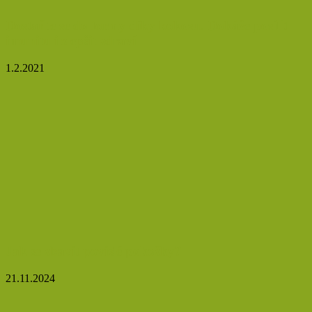
Dostaňte se do formy díky kokosu. Dokáže posílit
imunitu i zlepšit zdraví
1.2.2021
Jak se zbavit povislé pokožky?
21.11.2024