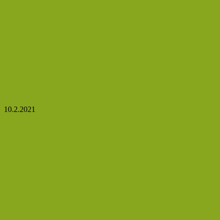
Nezapomínejte na vitamíny: Když zdravá strava
nestačí, pomohou doplňky
10.2.2021