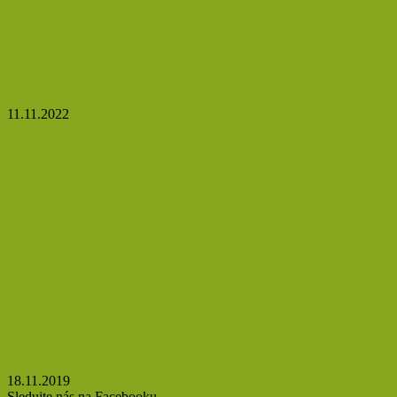
České online sloty
11.11.2022
Ekologie v posteli
18.11.2019
Sledujte nás na Facebooku