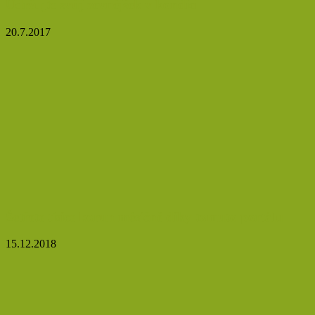
Udržujte svůj zevnějšek v kondici
20.7.2017
Šetřete tisíce korun měsíčně díky tomuto portálu
15.12.2018