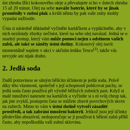
úst zhruba lžíci kokosového oleje a převalujete si ho v ústech zhruba
15 až 20 minut. Olej na sebe
naváže baterie, které by se jinak
proměnily v zubní plak
a kvůli němu by pak vaše zuby mohly
vypadat nažloutle.
Ústa si následně důkladně vyčistěte kartáčkem a vypláchněte, aby v
nich nezůstaly zbytky nečistot, které na sebe olej navázal. Jedná se o
snadný postup, který vám
může pomoci nejen s odstínem vašich
zubů, ale také se záněty ústní dutiny
. Kokosový olej navíc
(3)
momentálně najdete v akci v akčním letáku Tesco
, takže vás
nevyjde ani nijak draho.
2. Jedlá soda
Další potravinou se silným bělícím účinkem je jedlá soda. Právě
díky této vlastnosti, společně s její schopností pohlcovat pachy, se
jedlá soda často používá při výrobě běžných zubních past. Když si
malé množství nanesete na kartáček a vyčistíte si s ní svůj chrup tak,
jak jste zvyklí, postupem času se můžete zbavit povrchových skvrn
na zubech. Mimo to vám
v ústní dutině vytvoří zásadité
prostředí, a tak zabrání množení bakterií
. Jelikož jsou její účinky
především abrazivní, nedoporučuje se ji používat k bělení zubů příliš
často, aby nepoškodila vaši zubní sklovinu.