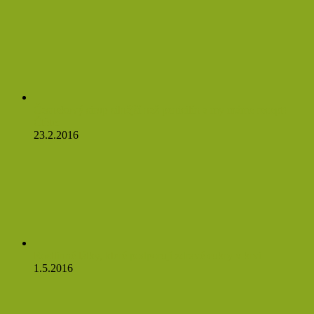
Česnekový sirup silnější než penicilín a my máme recept!
Čtěte:
23.2.2016
Rostlinné látky, které podporují zdravé cukry v krvi
1.5.2016