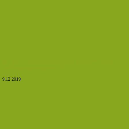
All on 4 – v jakých případech lze obnovit zuby a
úsměv pomocí implantátů?
9.12.2019