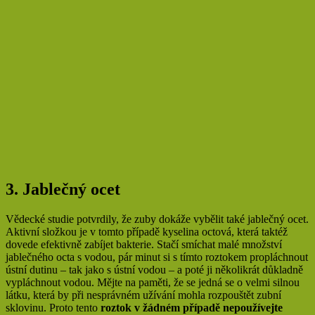
3. Jablečný ocet
Vědecké studie potvrdily, že zuby dokáže vybělit také jablečný ocet.
Aktivní složkou je v tomto případě kyselina octová, která taktéž
dovede efektivně zabíjet bakterie. Stačí smíchat malé množství
jablečného octa s vodou, pár minut si s tímto roztokem propláchnout
ústní dutinu – tak jako s ústní vodou – a poté ji několikrát důkladně
vypláchnout vodou. Mějte na paměti, že se jedná se o velmi silnou
látku, která by při nesprávném užívání mohla rozpouštět zubní
sklovinu. Proto tento
roztok v žádném případě nepoužívejte