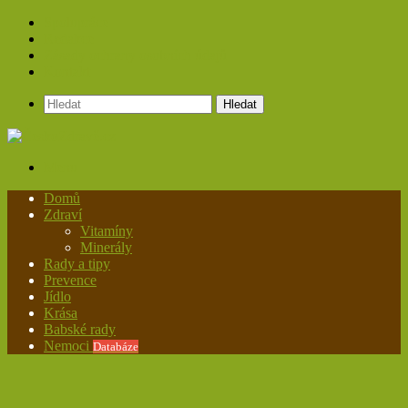
Spolupráce
Redakce
Zásady ochrany osobních údajů
Kontakt
Hledat
Menu
Domů
Zdraví
Vitamíny
Minerály
Rady a tipy
Prevence
Jídlo
Krása
Babské rady
Nemoci
Databáze