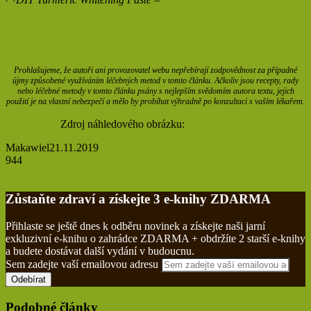
DIY Turmeric Whitening Paste –
Askthedentist.com
Prohlašujeme, že autoři ani provozovatel webu nepřebírají zodpovědnost za případné
újmy způsobené využíváním léčebných metod v tomto článku. Ačkoliv jsou recepty, rady
nebo léčebné metody v tomto článku psány s nejlepším svědomím autora textu, jejich
použití je na vlastní nebezpečí a mělo by probíhat výhradně po konzultaci s vaším lékařem.
Zdroj náhledového obrázku:
Depositphotos
Makawiel
21.11.2019
944
Facebook
Poslat přes email
Tisknout
Zůstaňte zdraví a získejte 3 e-knihy ZDARMA
Přihlaste se ještě dnes k odběru novinek a získejte naši jarní
exkluzivní e-knihu o zahrádce ZDARMA + obdržíte 2 starší e-knihy
a budete dostávat další vydání v budoucnu.
Sem zadejte vaší emailovou adresu
Podobné články