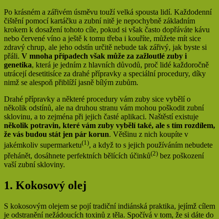
Po krásném a zářivém úsměvu touží velká spousta lidí. Každodenní
čištění pomocí kartáčku a zubní nitě je nepochybně základním
krokem k dosažení tohoto cíle, pokud si však často dopřáváte kávu
nebo červené víno a ještě k tomu třeba i kouříte, můžete mít sice
zdravý chrup, ale jeho odstín určitě nebude tak zářivý, jak byste si
přáli.
V mnoha případech však může za zažloutlé zuby i
genetika
, která je jedním z hlavních důvodů, proč lidé každoročně
utrácejí desetitisíce za drahé přípravky a speciální procedury, díky
nimž se alespoň přiblíží jasně bílým zubům.
Drahé přípravky a některé procedury vám zuby sice vybělí o
několik odstínů, ale na druhou stranu vám mohou poškodit zubní
sklovinu, a to zejména při jejich časté aplikaci. Naštěstí existuje
několik potravin, které vám zuby vybělí také, ale s tím rozdílem,
že vás budou stát jen pár korun
. Většinu z nich koupíte v
(1)
jakémkoliv supermarketu
, a když to s jejich používáním nebudete
(2)
přehánět, dosáhnete perfektních bělících účinků
bez poškození
vaší zubní skloviny.
1. Kokosový olej
S kokosovým olejem se pojí tradiční indiánská praktika, jejímž cílem
je odstranění nežádoucích toxinů z těla. Spočívá v tom, že si dáte do