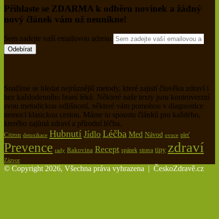
Přihlaste se ZDARMA k odběru novinek a žádný
nový článek vám už neunikne!
Sem zadejte vaší emailovou adresu
Snažíme se hledat nejrůznější metody, které zajistí člověku zdraví i
bez každodenního braní léků. Některé naše texty jsou kontroverzní
svou metodickou odlišností, některé vám pomohou v diagnostice
nemoci klasickou cestou. Máme tu spoustu článků pro každého,
kterého zajímá zdraví a přírodní léčba.
Hubnutí
Léčba
Jídlo
Med
Citron
Návod
pleť
detoxikace
ovoce
zdraví
Prevence
Recept
tipy
Rakovina
spánek
rady
strava
Zázvor
© Copyright 2026, Všechna práva vyhrazena |
ČeskoZdravě.cz
Back to top button