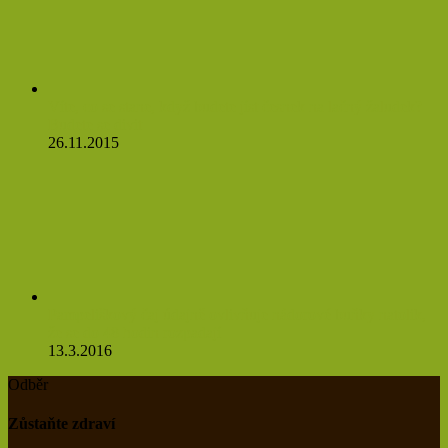
Víte, co se stane, když budete jíst česnek na lačný žaludek?
Budete se divit
26.11.2015
Pampeliškový čaj údajně ovlivňuje nádorové buňky natolik,
že se do 48 hodin rozpadají
13.3.2016
Odběr
Zůstaňte zdraví