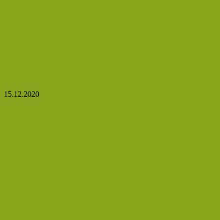
Co je potřeba udělat a jíst, abyste nabrali svalovou
hmotu?
15.12.2020