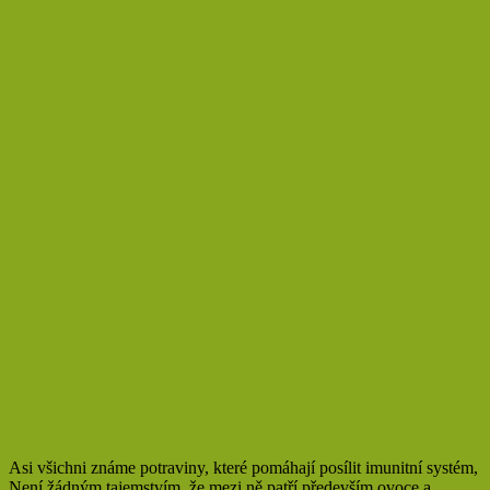
Asi všichni známe potraviny, které pomáhají posílit imunitní systém,
Není žádným tajemstvím, že mezi ně patří především ovoce a