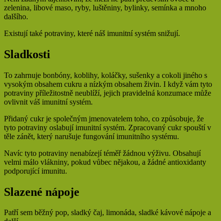
zelenina, libové maso, ryby, luštěniny, bylinky, semínka a mnoho
dalšího.
Existují také potraviny, které náš imunitní systém snižují.
Sladkosti
To zahrnuje bonbóny, koblihy, koláčky, sušenky a cokoli jiného s
vysokým obsahem cukru a nízkým obsahem živin. I když vám tyto
potraviny příležitostně neublíží, jejich pravidelná konzumace může
ovlivnit váš imunitní systém.
Přidaný cukr je společným jmenovatelem toho, co způsobuje, že
tyto potraviny oslabují imunitní systém. Zpracovaný cukr spouští v
těle zánět, který narušuje fungování imunitního systému.
Navíc tyto potraviny nenabízejí téměř žádnou výživu. Obsahují
velmi málo vlákniny, pokud vůbec nějakou, a žádné antioxidanty
podporující imunitu.
Slazené nápoje
Patří sem běžný pop, sladký čaj, limonáda, sladké kávové nápoje a