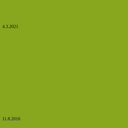
Nejpozoruhodnější fakta o těhotenství a porodu
4.3.2021
Máte na zahradě černý rybíz? Sklenice této šťávy
denně zlepšuje paměť
11.8.2016