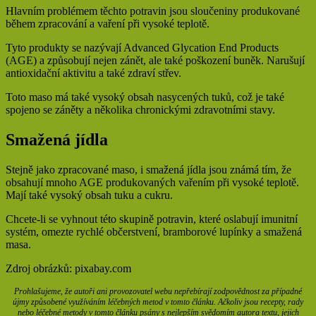
Hlavním problémem těchto potravin jsou sloučeniny produkované
během zpracování a vaření při vysoké teplotě.
Tyto produkty se nazývají Advanced Glycation End Products
(AGE) a způsobují nejen zánět, ale také poškození buněk. Narušují
antioxidační aktivitu a také zdraví střev.
Toto maso má také vysoký obsah nasycených tuků, což je také
spojeno se záněty a několika chronickými zdravotními stavy.
Smažená jídla
Stejně jako zpracované maso, i smažená jídla jsou známá tím, že
obsahují mnoho AGE produkovaných vařením při vysoké teplotě.
Mají také vysoký obsah tuku a cukru.
Chcete-li se vyhnout této skupině potravin, které oslabují imunitní
systém, omezte rychlé občerstvení, bramborové lupínky a smažená
masa.
Zdroj obrázků: pixabay.com
Prohlašujeme, že autoři ani provozovatel webu nepřebírají zodpovědnost za případné
újmy způsobené využíváním léčebných metod v tomto článku. Ačkoliv jsou recepty, rady
nebo léčebné metody v tomto článku psány s nejlepším svědomím autora textu, jejich