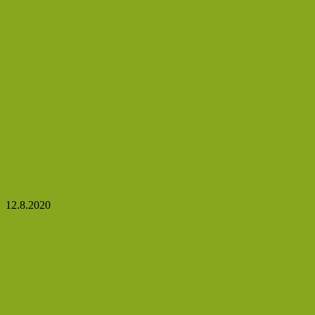
Udržujte si fit postavu i přes léto. Objevte 8
potravin, po kterých jednoduše nepřiberete
12.8.2020