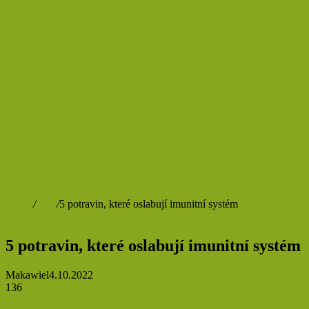
Domů
/
Jídlo
/
5 potravin, které oslabují imunitní systém
Jídlo
Prevence
TOP 10
Zdraví
5 potravin, které oslabují imunitní systém
Makawiel
4.10.2022
136