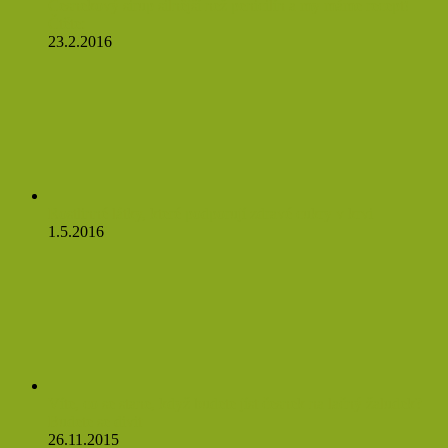
Česnekový sirup silnější než penicilín a my máme recept!
Čtěte:
23.2.2016
Rostlinné látky, které podporují zdravé cukry v krvi
1.5.2016
Víte, co se stane, když budete jíst česnek na lačný žaludek?
Budete se divit
26.11.2015