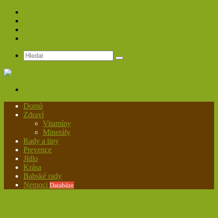
Spolupráce
Redakce
Zásady ochrany osobních údajů
Kontakt
Hledat
Menu
Domů
Zdraví
Vitamíny
Minerály
Rady a tipy
Prevence
Jídlo
Krása
Babské rady
Nemoci
Databáze