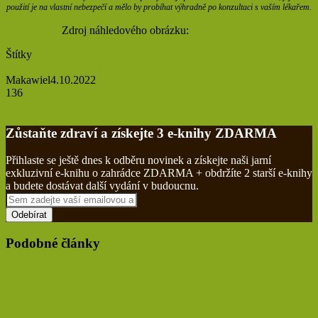
použití je na vlastní nebezpečí a mělo by probíhat výhradně po konzultaci s vaším lékařem.
Zdroj náhledového obrázku:
Depositphotos
Štítky
Cukr
imunita
Maso
sladkosti
smažená jídla
Makawiel
4.10.2022
136
Tisknout
Facebook
Poslat přes email
Zůstaňte zdraví a získejte 3 e-knihy ZDARMA
Přihlaste se ještě dnes k odběru novinek a získejte naši jarní
exkluzivní e-knihu o zahrádce ZDARMA + obdržíte 2 starší e-knihy
a budete dostávat další vydání v budoucnu.
Sem
zadejte
vaší
emailovou
Podobné články
adresu