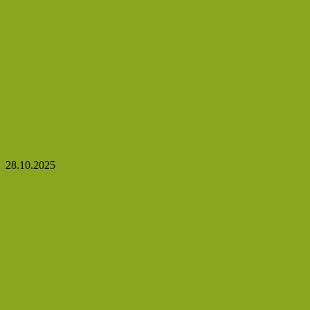
Proč některým lidem nestačí osm hodin spánku a
jiní přežijí se čtyřmi?
28.10.2025