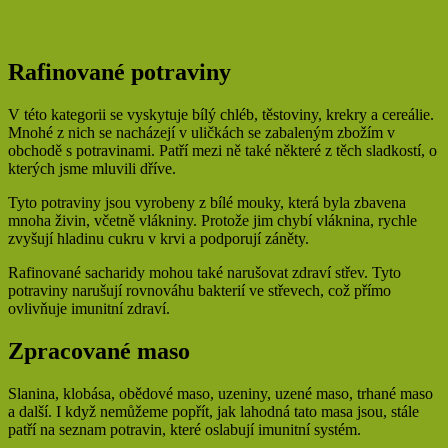
Rafinované potraviny
V této kategorii se vyskytuje bílý chléb, těstoviny, krekry a cereálie.
Mnohé z nich se nacházejí v uličkách se zabaleným zbožím v
obchodě s potravinami. Patří mezi ně také některé z těch sladkostí, o
kterých jsme mluvili dříve.
Tyto potraviny jsou vyrobeny z bílé mouky, která byla zbavena
mnoha živin, včetně vlákniny. Protože jim chybí vláknina, rychle
zvyšují hladinu cukru v krvi a podporují záněty.
Rafinované sacharidy mohou také narušovat zdraví střev. Tyto
potraviny narušují rovnováhu bakterií ve střevech, což přímo
ovlivňuje imunitní zdraví.
Zpracované maso
Slanina, klobása, obědové maso, uzeniny, uzené maso, trhané maso
a další. I když nemůžeme popřít, jak lahodná tato masa jsou, stále
patří na seznam potravin, které oslabují imunitní systém.