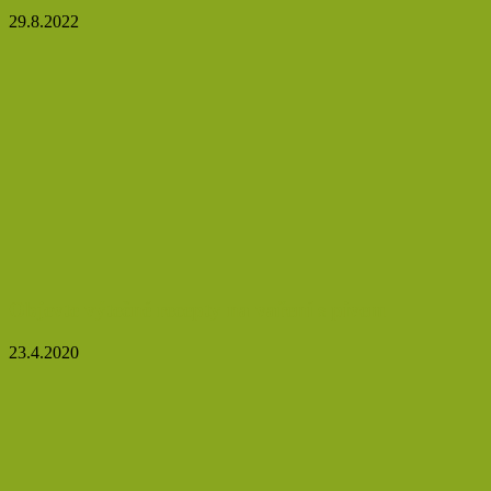
29.8.2022
Objevte výtečné recepty na vaření s pivem
23.4.2020