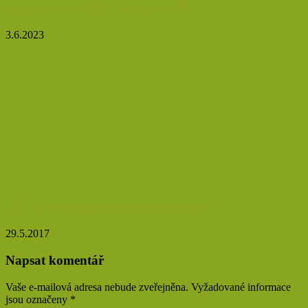
Hydratace: Proč je tak důležitá?
3.6.2023
Čím našemu tělu prospěje hřebíček
29.5.2017
Napsat komentář
Vaše e-mailová adresa nebude zveřejněna.
Vyžadované informace
jsou označeny
*