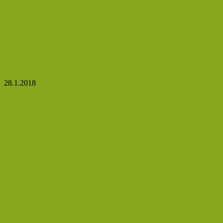
Proč hliníková fólie nesmí být používána pro vaření
nebo skladování zbytků!
28.1.2018
Jaký je rozdíl mezi kuskusem a quinoou?