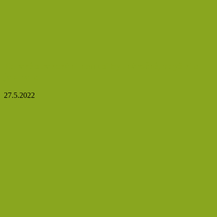
Zdravé stravování nemusí být náročné, když víte
jak na to
27.5.2022