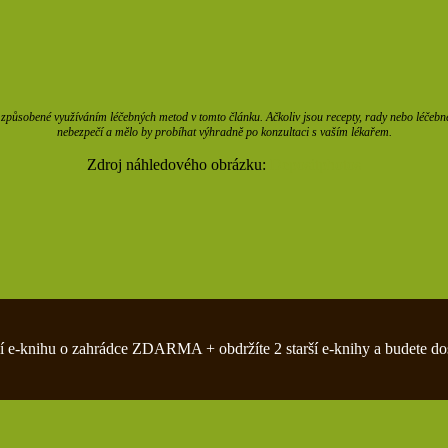
působené využíváním léčebných metod v tomto článku. Ačkoliv jsou recepty, rady nebo léčebné m
nebezpečí a mělo by probíhat výhradně po konzultaci s vaším lékařem.
Zdroj náhledového obrázku:
Depositphotos
zivní e-knihu o zahrádce ZDARMA + obdržíte 2 starší e-knihy a budete do