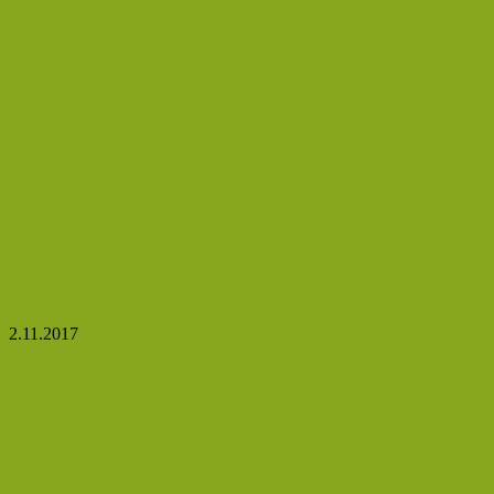
Prohřejte své tělo s pomocí koření aneb co vás na po
2.11.2017