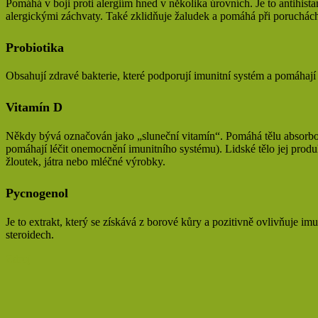
Pomáhá v boji proti alergiím hned v několika úrovních. Je to antihist
alergickými záchvaty. Také zklidňuje žaludek a pomáhá při poruchách 
Probiotika
Obsahují zdravé bakterie, které podporují imunitní systém a pomáhají t
Vitamín D
Někdy bývá označován jako „sluneční vitamín“. Pomáhá tělu absorbov
pomáhají léčit onemocnění imunitního systému). Lidské tělo jej prod
žloutek, játra nebo mléčné výrobky.
Pycnogenol
Je to extrakt, který se získává z borové kůry a pozitivně ovlivňuje i
steroidech.
Zdroj