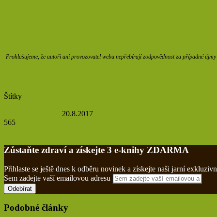
Prohlašujeme, že autoři ani provozovatel webu nepřebírají zodpovědnost za případné újmy z
Štítky
prostředky proti alergii
Renata Bachtíková
20.8.2017
565
Facebook
Poslat přes email
Tisknout
Zůstaňte zdraví a získejte 3 e-knihy ZDARMA
Přihlaste se ještě dnes k odběru novinek a získejte naši jarní exklu
Sem zadejte vaší emailovou adresu
Podobné články