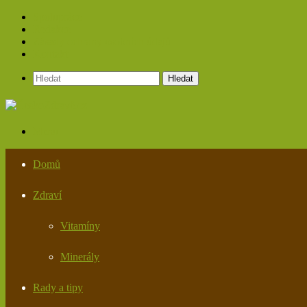
Spolupráce
Redakce
Zásady ochrany osobních údajů
Kontakt
Hledat
Menu
Domů
Zdraví
Vitamíny
Minerály
Rady a tipy