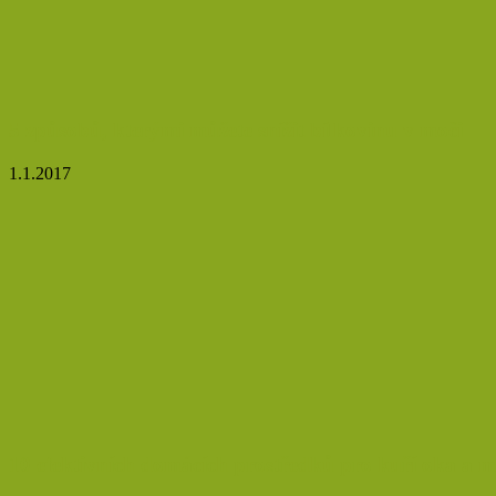
5 způsobů, kterými můžete snížit bílkovinu v moči
1.1.2017
10 efektivních domácích prostředků pro kuří oka a m