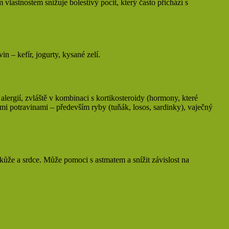
vlastnostem snižuje bolestivý pocit, který často přichází s
n – kefír, jogurty, kysané zelí.
rgií, zvláště v kombinaci s kortikosteroidy (hormony, které
i potravinami – především ryby (tuňák, losos, sardinky), vaječný
 kůže a srdce. Může pomoci s astmatem a snížit závislost na