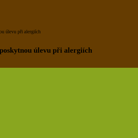
u úlevu při alergiích
oskytnou úlevu při alergiích