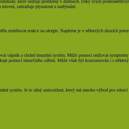
aminikum, které snižuje problémy v dutinách. Díky svým protizánětlivým 
trávení, zabraňuje plynatosti a nadýmání.
ělu zmírňovat reakce na alergie. Najdeme je v některých druzích potravi
at vápník a chrání imunitní systém. Může pomoci snižovat symptomy ale
ukuje pomocí slunečního záření. Může však být konzumován i s některým
munitní systém. Je to silný antioxidant, který má mnoho výhod pro zdraví