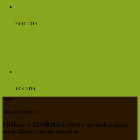
Víte, co se stane, když budete jíst česnek na lačný žaludek?
Budete se divit
26.11.2015
Pampeliškový čaj údajně ovlivňuje nádorové buňky natolik,
že se do 48 hodin rozpadají
13.3.2016
Odběr
Zůstaňte zdraví
Přihlaste se ZDARMA k odběru novinek a žádný
nový článek vám už neunikne!