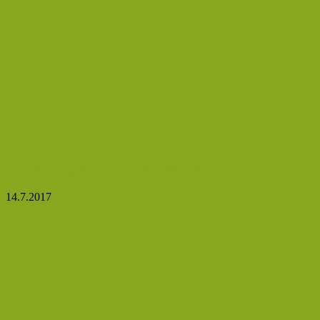
7 důvodů, proč pít kombuchu každý den
14.7.2017