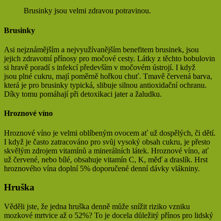
Brusinky jsou velmi zdravou potravinou.
Brusinky
Asi nejznámějším a nejvyužívanějším benefitem brusinek, jsou
jejich zdravotní přínosy pro močové cesty. Látky z těchto bobulovin
si hravě poradí s infekcí především v močovém ústrojí. I když
jsou plné cukru, mají poměrně hořkou chuť. Tmavě červená barva,
která je pro brusinky typická, slibuje silnou antioxidační ochranu.
Díky tomu pomáhají při detoxikaci jater a žaludku.
Hroznové víno
Hroznové víno je velmi oblíbeným ovocem ať už dospělých, či dětí.
I když je často zatracováno pro svůj vysoký obsah cukru, je přesto
skvělým zdrojem vitamínů a minerálních látek. Hroznové víno, ať
už červené, nebo bílé, obsahuje vitamín C, K, měď a draslík. Hrst
hroznového vína doplní 5% doporučené denní dávky vlákniny.
Hruška
Věděli jste, že jedna hruška denně může snížit riziko vzniku
mozkové mrtvice až o 52%? To je docela důležitý přínos pro lidský