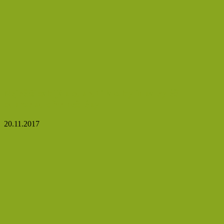
Největší zabiják cukru! Tato bylinka vyléčí
cukrovku dřív než léky
20.11.2017