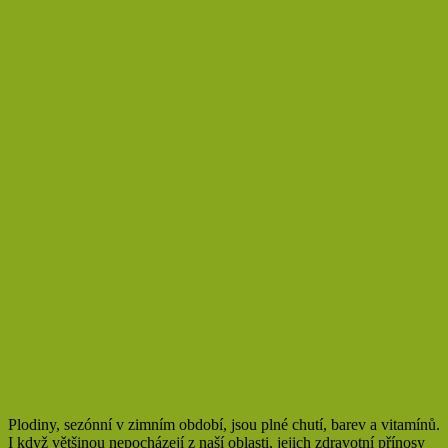
Plodiny, sezónní v zimním období, jsou plné chutí, barev a vitamínů.
I když většinou nepocházejí z naší oblasti, jejich zdravotní přínosy