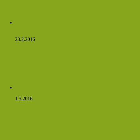
Česnekový sirup silnější než penicilín a my máme recept!
Čtěte:
23.2.2016
Rostlinné látky, které podporují zdravé cukry v krvi
1.5.2016