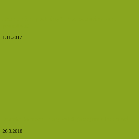
Hormonální problémy? Tyto potraviny vám
pomohou!
1.11.2017
Domácí šampon, který zvětšuje objem a lesk vlasů
26.3.2018