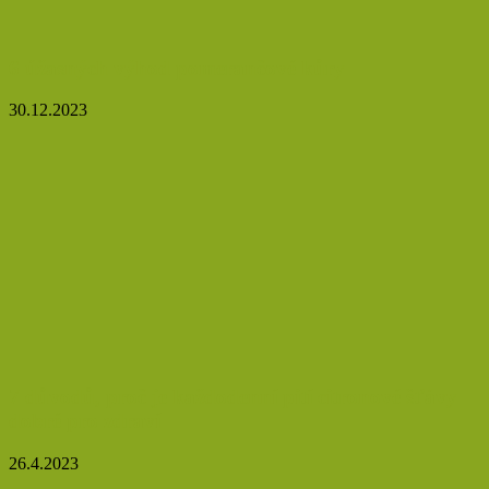
6 úžasných výhod pomerančové kůry
30.12.2023
7 důvodů, proč je každodenní pití citronové šťávy
dobré pro zdraví
26.4.2023