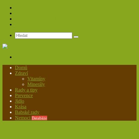
Spolupráce
Redakce
Zásady ochrany osobních údajů
Kontakt
Hledat
Menu
Domů
Zdraví
Vitamíny
Minerály
Rady a tipy
Prevence
Jídlo
Krása
Babské rady
Nemoci
Databáze