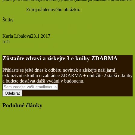
Zdroj náhledového obrázku:
Depositphotos
Štítky
banány
Brusinky
datle
granátové jablko
Grapefruit
hroznové víno
hrušky
kaki
kiwi
ovoce
Pomeranč
Zima
Karla Líbalová
23.1.2017
515
Tisknout
Facebook
Poslat přes email
Zůstaňte zdraví a získejte 3 e-knihy ZDARMA
Přihlaste se ještě dnes k odběru novinek a získejte naši jarní
exkluzivní e-knihu o zahrádce ZDARMA + obdržíte 2 starší e-knihy
a budete dostávat další vydání v budoucnu.
Sem
zadejte
vaší
emailovou
Podobné články
adresu