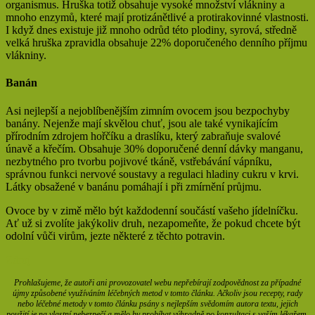
organismus. Hruška totiž obsahuje vysoké množství vlákniny a
mnoho enzymů, které mají protizánětlivé a protirakovinné vlastnosti.
I když dnes existuje již mnoho odrůd této plodiny, syrová, středně
velká hruška zpravidla obsahuje 22% doporučeného denního příjmu
vlákniny.
Banán
Asi nejlepší a nejoblíbenějším zimním ovocem jsou bezpochyby
banány. Nejenže mají skvělou chuť, jsou ale také vynikajícím
přírodním zdrojem hořčíku a draslíku, který zabraňuje svalové
únavě a křečím. Obsahuje 30% doporučené denní dávky manganu,
nezbytného pro tvorbu pojivové tkáně, vstřebávání vápníku,
správnou funkci nervové soustavy a regulaci hladiny cukru v krvi.
Látky obsažené v banánu pomáhají i při zmírnění průjmu.
Ovoce by v zimě mělo být každodenní součástí vašeho jídelníčku.
Ať už si zvolíte jakýkoliv druh, nezapomeňte, že pokud chcete být
odolní vůči virům, jezte některé z těchto potravin.
Zdroj
Prohlašujeme, že autoři ani provozovatel webu nepřebírají zodpovědnost za případné
újmy způsobené využíváním léčebných metod v tomto článku. Ačkoliv jsou recepty, rady
nebo léčebné metody v tomto článku psány s nejlepším svědomím autora textu, jejich
použití je na vlastní nebezpečí a mělo by probíhat výhradně po konzultaci s vaším lékařem.