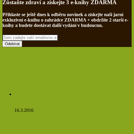
Zůstaňte zdraví a získejte 3 e-knihy ZDARMA
Přihlaste se ještě dnes k odběru novinek a získejte naši jarní
exkluzivní e-knihu o zahrádce ZDARMA + obdržíte 2 starší e-
knihy a budete dostávat další vydání v budoucnu.
Sem
zadejte
vaší
emailovou
adresu
Netřesk a jeho třaskavá síla: Ničí cysty, myomy a ještě
zvládne očistit tělo!
16.3.2016