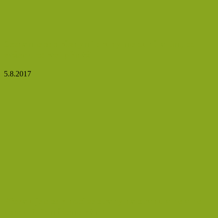
Seznamte se s různými druhy melounů a tím, co
vašemu zdraví přínáší
5.8.2017
Převalujete se v noci ze strany na stranu a ne a ne
usnout? Pomůžeme vám!