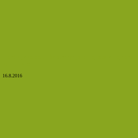
Horčík jako doplněk stravy: jeho nejlepší a nejhorší
kombinace
16.8.2016