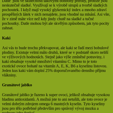
Datle jsou ve skutečnosti takovými bonbóny přírody, protože jsou
neskutečně sladké. Využívají se k výrobě sirupů a tvorbě sladkých
pochoutek. I když mají vysoký glykemický index a mnoho zdraví
prospěšných látek v nich nenajdete, jsou vhodné na mlsání. Asi víte,
že v zimě máte více než kdy jindy chutě na sladké a tučné
pochoutky. Datle mohou být ale skvělým způsobem, jak tyto pocity
zahnat.
Kaki
Asi vás to bude trochu překvapovat, ale kaki se řadí mezi bobulové
plodiny. Existuje velmi málo druhů, které se v podstatě skoro neliší
ve výživových hodnotách. Stejně jako výše zmíněné potraviny, i
kaki obsahuje vysoké množství vitamínu C. Mimo to je toto
exotické ovoce bohaté na vitamín A, E, K, B6 a kyselinu listovou.
Jeden kus kaki vám doplní 25% doporučovaného denního příjmu
vlákniny.
Granátové jablko
Granátové jablko je řazeno k super ovoci, jelikož obsahuje vysokou
hladinu antioxidantů. A možná jste to ani netušili, ale toto ovoce je
velmi dobrým zdrojem omega 6 mastných kyselin. Tyto kyseliny
jsou pro tělo potřebné především pro správný vývoj mozku a
podporu jeho funkcí.