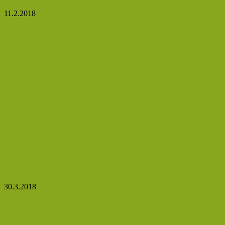
11.2.2018
5 jarních detoxikačních nápojů pro snížení
hmotnosti, zvýšení energie a posílení celkového
zdraví
30.3.2018