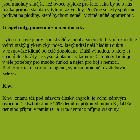
jsou mnohdy silnější, než ovoce typické pro léto. Jako by se o nás
matka příroda starala i v tyto mrazivé dny. Pojďme se tedy společně
podívat na plodiny, které bychom neměli v zimě určitě opomenout.
Grapefruity, pomeranče a mandarinky
Tyto citrusové plody jsou skvělé v mnoha směrech. Prvním z nich je
velmi nízký glykemický index, který udrží naši hladinu cukru
v rovnováze klidně po celé dopoledne. Další výhodou, o které ví
snad úplně každý, je vysoká hladina vitamínu C. Tento vitamín je
v těle potřebný pro mnoho funkcí a nejen pro boj s nemocí.
Podporuje také tvorbu kolagenu, syntézu proteinů a vstřebávání
železa.
Kiwi
Kiwi, známé též pod názvem čínský angrešt, je velmi zdravým
ovocem. 1 kiwi obsahuje 50% denního příjmu vitamínu K, 141%
denního příjmu vitamínu C a 11% denního příjmu vlákniny.