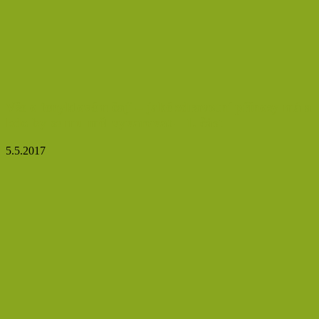
Vše o fenyklovém čaji – jaké zdravotní přínosy má a
kdo by se mu měl vyvarovat – 1. část
5.5.2017