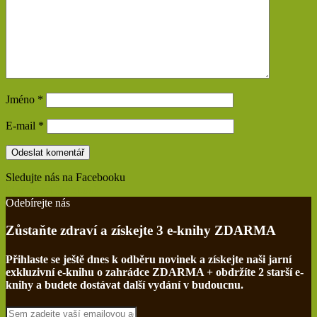
Jméno
*
E-mail
*
Sledujte nás na Facebooku
Find us on Facebook
Odebírejte nás
Zůstaňte zdraví a získejte 3 e-knihy ZDARMA
Přihlaste se ještě dnes k odběru novinek a získejte naši jarní
exkluzivní e-knihu o zahrádce ZDARMA + obdržíte 2 starší e-
knihy a budete dostávat další vydání v budoucnu.
Sem