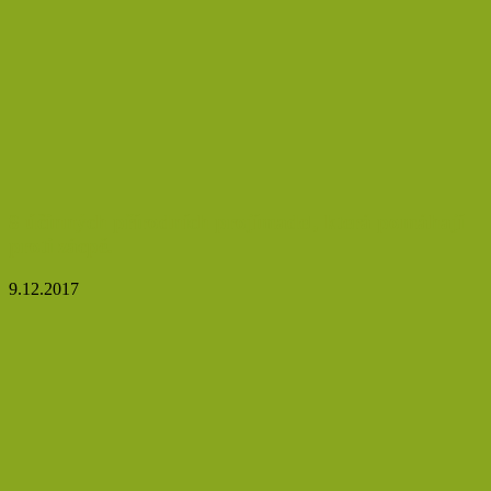
8 účinných přírodních projímadel, která pomáhají
proti zácpě.
9.12.2017