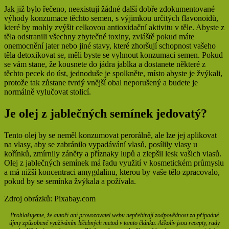
Jak již bylo řečeno, neexistují žádné další dobře zdokumentované
výhody konzumace těchto semen, s výjimkou určitých flavonoidů,
které by mohly zvýšit celkovou antioxidační aktivitu v těle. Abyste z
těla odstranili všechny zbytečné toxiny, zvláště pokud máte
onemocnění jater nebo jiné stavy, které zhoršují schopnost vašeho
těla detoxikovat se, měli byste se vyhnout konzumaci semen. Pokud
se vám stane, že kousnete do jádra jablka a dostanete některé z
těchto pecek do úst, jednoduše je spolkněte, místo abyste je žvýkali,
protože tak zůstane tvrdý vnější obal neporušený a budete je
normálně vylučovat stolicí.
Je olej z jablečných semínek jedovatý?
Tento olej by se neměl konzumovat perorálně, ale lze jej aplikovat
na vlasy, aby se zabránilo vypadávání vlasů, posílily vlasy u
kořínků, zmírnily záněty a příznaky lupů a zlepšil lesk vašich vlasů.
Olej z jablečných semínek má řadu využití v kosmetickém průmyslu
a má nižší koncentraci amygdalinu, kterou by vaše tělo zpracovalo,
pokud by se semínka žvýkala a požívala.
Zdroj obrázků: Pixabay.com
Prohlašujeme, že autoři ani provozovatel webu nepřebírají zodpovědnost za případné
újmy způsobené využíváním léčebných metod v tomto článku. Ačkoliv jsou recepty, rady