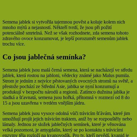
Semena jablek si vytvořila tajemnou pověst a koluje kolem nich
mnoho mýtů a nejasností. Někteří tvrdí, že jsou při požití
potenciálně smrtelná. Než se však rozhodnete, zda semena tohoto
zdravého ovoce konzumovat, je lepší porozumět semenům jablek
trochu více.
Co jsou jablečná semínka?
Semena jablek jsou malá černá semena, která se nacházejí ve středu
jablek, která rostou na jabloni, vědecky známé jako Malus pumila.
Strom je jedním z nejvíce pěstovaných ovocných stromů na světě, a
přestože pochází ze Střední Asie, jablka se nyní konzumují a
produkují v bezpočtu národů a regionů. Zatímco dužnina jablka je
sladká a šťavnatá, semena jsou hořká, přítomná v rozmezí od 8 do
15 a jsou uzavřena v tvrdém vnějším jádru.
Semena jablek jsou vysoce odolná vůči trávicím šťávám, které jim
umožňují projít jejich trávicím traktem, aniž by se rozpouštěly nebo
lámaly. Jednou ze složek jablečných semínek, které je věnována
velká pozornost, je amygdalin, který se po kontaktu s trávicími
enzymy těla rozloží na kyanovodík. Pro ty, kteří nevědí, kyanid je