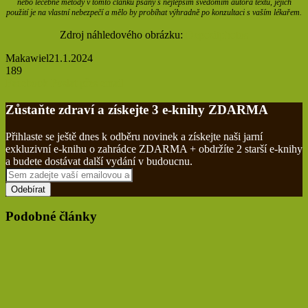
nebo léčebné metody v tomto článku psány s nejlepším svědomím autora textu, jejich
použití je na vlastní nebezpečí a mělo by probíhat výhradně po konzultaci s vaším lékařem.
Zdroj náhledového obrázku:
Depositphotos
Makawiel
21.1.2024
189
Tisknout
Facebook
Poslat přes email
Zůstaňte zdraví a získejte 3 e-knihy ZDARMA
Přihlaste se ještě dnes k odběru novinek a získejte naši jarní
exkluzivní e-knihu o zahrádce ZDARMA + obdržíte 2 starší e-knihy
a budete dostávat další vydání v budoucnu.
Sem
zadejte
vaší
emailovou
Podobné články
adresu