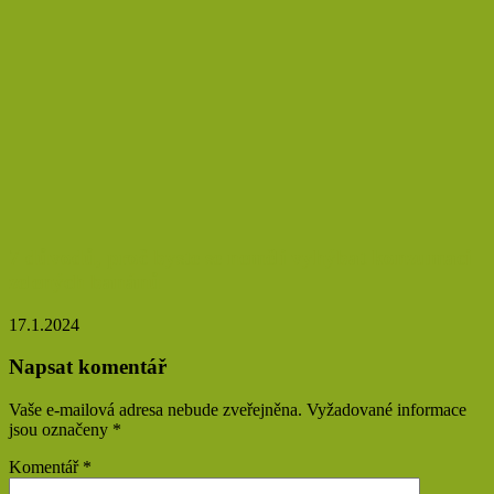
7 důvodů, proč byste se neměli vyhýbat konzumaci
zelených banánů
17.1.2024
Napsat komentář
Vaše e-mailová adresa nebude zveřejněna.
Vyžadované informace
jsou označeny
*
Komentář
*