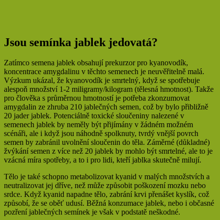
Jsou semínka jablek jedovatá?
Zatímco semena jablek obsahují prekurzor pro kyanovodík,
koncentrace amygdalinu v těchto semenech je neuvěřitelně malá.
Výzkum ukázal, že kyanovodík je smrtelný, když se spotřebuje
alespoň množství 1-2 miligramy/kilogram (tělesná hmotnost). Takže
pro člověka s průměrnou hmotností je potřeba zkonzumovat
amygdalin ze zhruba 210 jablečných semen, což by bylo přibližně
20 jader jablek. Potenciálně toxické sloučeniny nalezené v
semenech jablek by neměly být přijímány v žádném možném
scénáři, ale i když jsou náhodně spolknuty, tvrdý vnější povrch
semen by zabránil uvolnění sloučenin do těla. Záměrné (důkladné)
žvýkání semen z více než 20 jablek by mohlo být smrtelné, ale to je
vzácná míra spotřeby, a to i pro lidi, kteří jablka skutečně milují.
Tělo je také schopno metabolizovat kyanid v malých množstvích a
neutralizovat jej dříve, než může způsobit poškození mozku nebo
srdce. Když kyanid napadne tělo, zabrání krvi přenášet kyslík, což
způsobí, že se oběť udusí. Běžná konzumace jablek, nebo i občasné
pozření jablečných semínek je však v podstatě neškodné.