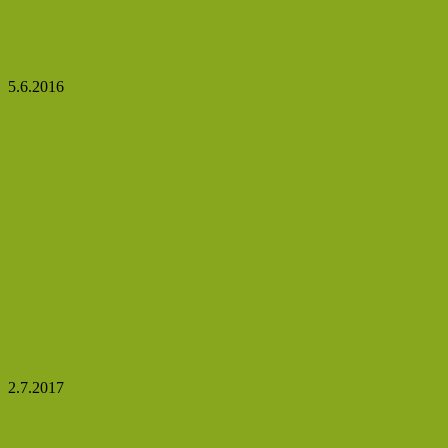
Připravte si zdravé domácí máslo, není na tom nic
těžkého
5.6.2016
6 výhod konzumace zeleného čaje
2.7.2017