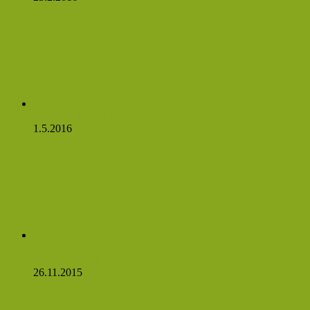
Rostlinné látky, které podporují zdravé cukry v krvi
1.5.2016
Víte, co se stane, když budete jíst česnek na lačný žaludek?
Budete se divit
26.11.2015