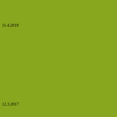
Okurku každý den aneb účinná pomoc při hubnutí
a detoxikaci
11.4.2019
Heřmánek nejen na čaj
12.3.2017