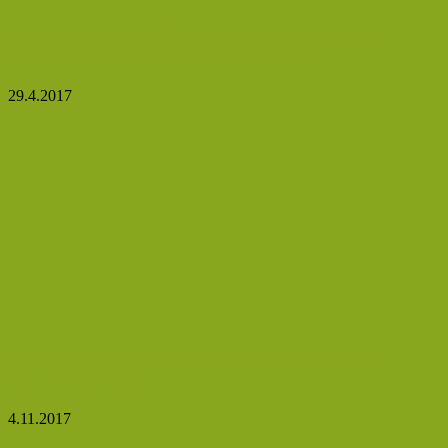
Vše o poruchách přijmu potravy, aneb jak se
vypořádat se zákeřnou nemocí -1. část
29.4.2017
Dopřejte si podzimní zahřátí v podobě horké
cibulové polévky
4.11.2017