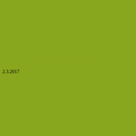
Zdravotní výhody fenyklového čaje
2.3.2017