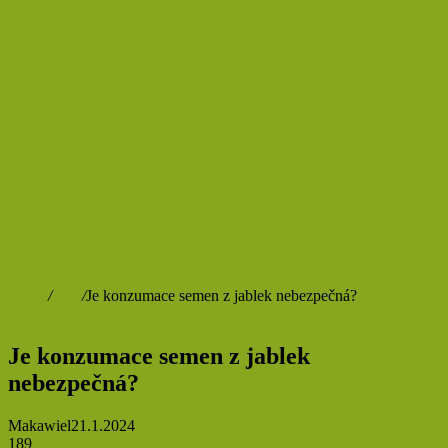
Domů
/
Jídlo
/
Je konzumace semen z jablek nebezpečná?
Jídlo
Zdraví
Je konzumace semen z jablek
nebezpečná?
Makawiel
21.1.2024
189