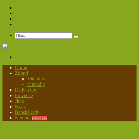
Spolupráce
Redakce
Zásady ochrany osobních údajů
Kontakt
Hledat
Menu
Domů
Zdraví
Vitamíny
Minerály
Rady a tipy
Prevence
Jídlo
Krása
Babské rady
Nemoci
Databáze