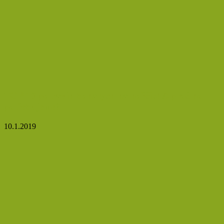
TOP 10 potravin bohatých na hořčík! A proč ho
potřebujeme?
10.1.2019