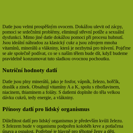
Datle jsou velmi prospěšným ovocem. Dokážou ulevit od zácpy,
pomoci se srdečními problémy, eliminují střevní potíže a sexuální
dysfunkci. Mimo jiné datle dokážou pomoci při procesu hubnutí.
Jsou ideální náhradou za klasický cukr a jsou zdrojem mnoha
vitamínů, minerálů a vlákniny, která je nezbytná pro trávení. Pojďme
se ale společně podívat, co se s naším tělem bude dít, když budeme
pravidelně konzumovat tuto sladkou ovocnou pochoutku.
Nutriční hodnoty datlí
Datle jsou plny minerálů, jako je fosfor, vápník, železo, hořčík,
draslík a zinek. Obsahují vitamíny A a K, spolu s riboflavinem,
niacinem, thiaminem a foláty. S datlemi doplníte do těla velkou
dávku cukrů, tedy energie, a vlákniny.
Přínosy datlí pro lidský
organismus
Důležitost datlí pro lidský organismus je především kvůli železu.
S železem bude v organismu podpořen koloběh krve a potlačena
únava a ospalost. Potřebné je hlavně pro těhotné ženy a děti.