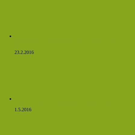
Česnekový sirup silnější než penicilín a my máme recept!
Čtěte:
23.2.2016
Rostlinné látky, které podporují zdravé cukry v krvi
1.5.2016