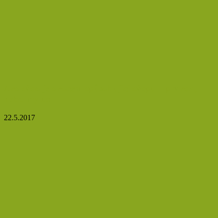
Avokádo je ovocem způsobující zácpu – pravda,
nebo mýtus
22.5.2017