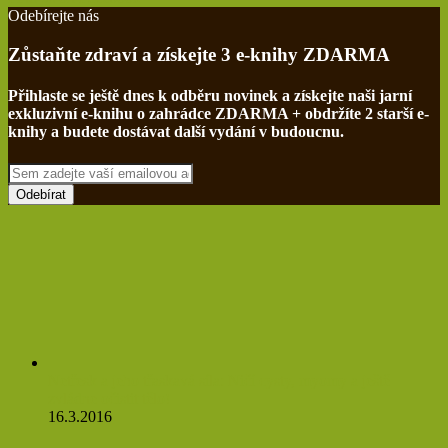
Odebírejte nás
Zůstaňte zdraví a získejte 3 e-knihy ZDARMA
Přihlaste se ještě dnes k odběru novinek a získejte naši jarní
exkluzivní e-knihu o zahrádce ZDARMA + obdržíte 2 starší e-
knihy a budete dostávat další vydání v budoucnu.
Sem
zadejte
vaší
emailovou
adresu
Netřesk a jeho třaskavá síla: Ničí cysty, myomy a ještě
zvládne očistit tělo!
16.3.2016