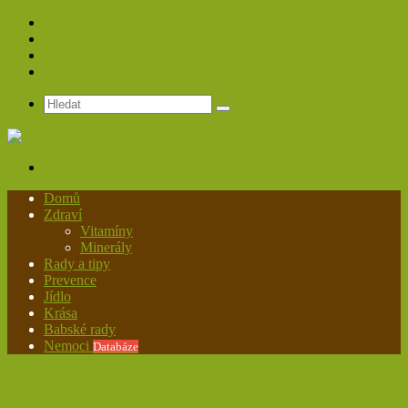
Spolupráce
Redakce
Zásady ochrany osobních údajů
Kontakt
Hledat
Menu
Domů
Zdraví
Vitamíny
Minerály
Rady a tipy
Prevence
Jídlo
Krása
Babské rady
Nemoci
Databáze