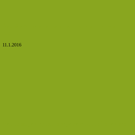
Řekněte Nutelle ne! Je to jed pro vás i pro vaší
rodinu
11.1.2016
Naučte se, jak vyčistit svá játra a podpořte tak své
zdraví