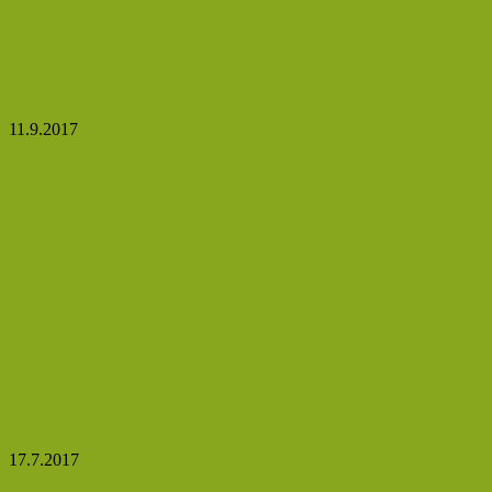
Slyšeli jste již o stravování podle krevních skupin?
Krevní skupina AB a 0
11.9.2017
Recept: Domácí proteinové tyčinky s borůvkami
17.7.2017