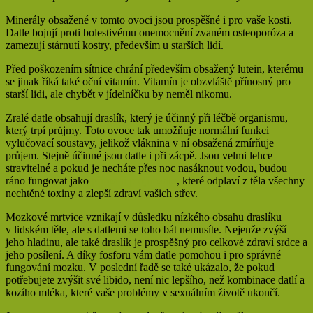
Minerály obsažené v tomto ovoci jsou prospěšné i pro vaše kosti.
Datle bojují proti bolestivému onemocnění zvaném osteoporóza a
zamezují stárnutí kostry, především u starších lidí.
Před poškozením sítnice chrání především obsažený lutein, kterému
se jinak říká také oční vitamín. Vitamín je obzvláště přínosný pro
starší lidi, ale chybět v jídelníčku by neměl nikomu.
Zralé datle obsahují draslík, který je účinný při léčbě organismu,
který trpí průjmy. Toto ovoce tak umožňuje normální funkci
vylučovací soustavy, jelikož vláknina v ní obsažená zmírňuje
průjem. Stejně účinné jsou datle i při zácpě. Jsou velmi lehce
stravitelné a pokud je necháte přes noc nasáknout vodou, budou
ráno fungovat jako
přírodní projímadlo
, které odplaví z těla všechny
nechtěné toxiny a zlepší zdraví vašich střev.
Mozkové mrtvice vznikají v důsledku nízkého obsahu draslíku
v lidském těle, ale s datlemi se toho bát nemusíte. Nejenže zvýší
jeho hladinu, ale také draslík je prospěšný pro celkové zdraví srdce a
jeho posílení. A díky fosforu vám datle pomohou i pro správné
fungování mozku. V poslední řadě se také ukázalo, že pokud
potřebujete zvýšit své libido, není nic lepšího, než kombinace datlí a
kozího mléka, které vaše problémy v sexuálním životě ukončí.