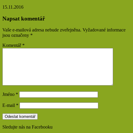
15.11.2016
Napsat komentář
Vaše e-mailová adresa nebude zveřejněna.
Vyžadované informace
jsou označeny
*
Komentář
*
Jméno
*
E-mail
*
Sledujte nás na Facebooku
Find us on Facebook