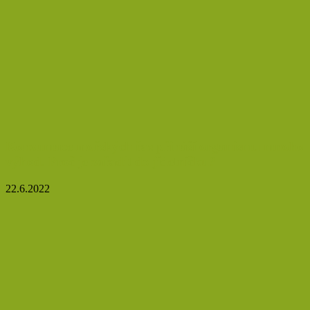
Konzumace mořských řas přináší organismu mnoho
výhod. Proč je zařadit do jídelníčku?
22.6.2022