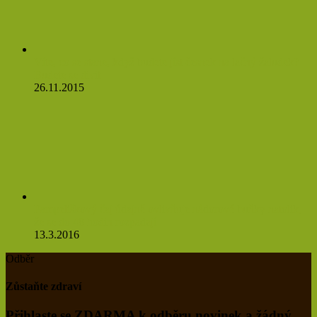
Víte, co se stane, když budete jíst česnek na lačný žaludek?
Budete se divit
26.11.2015
Pampeliškový čaj údajně ovlivňuje nádorové buňky natolik,
že se do 48 hodin rozpadají
13.3.2016
Odběr
Zůstaňte zdraví
Přihlaste se ZDARMA k odběru novinek a žádný