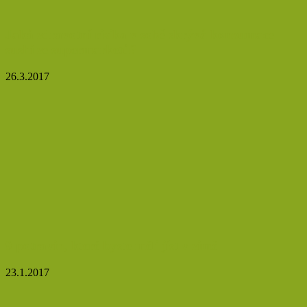
Jaká zdravotní rizika v sobě skrývá konzumace
sushi ze supermarketů?
26.3.2017
9 potravin, které byste měli jíst v zimě
23.1.2017