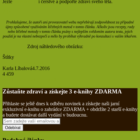
Jezte
datle sušené
i čerstvé a podpořte zdraví svého těla.
Zdroj
Prohlašujeme, že autoři ani provozovatel webu nepřebírají zodpovědnost za případné
újmy způsobené využíváním léčebných metod v tomto článku. Ačkoliv jsou recepty, rady
nebo léčebné metody v tomto článku psány s nejlepším svědomím autora textu, jejich
použití je na vlastní nebezpečí a mělo by probíhat výhradně po konzultaci s vaším lékařem.
Zdroj náhledového obrázku:
Depositphotos
Štítky
datle
léčivé vlastnosti
Karla Líbalová
4.7.2016
4 459
Tisknout
Facebook
Poslat přes email
Zůstaňte zdraví a získejte 3 e-knihy ZDARMA
Přihlaste se ještě dnes k odběru novinek a získejte naši jarní
exkluzivní e-knihu o zahrádce ZDARMA + obdržíte 2 starší e-knihy
a budete dostávat další vydání v budoucnu.
Sem
zadejte
vaší
emailovou