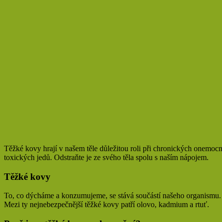
Těžké kovy hrají v našem těle důležitou roli při chronických onemocněn
toxických jedů. Odstraňte je ze svého těla spolu s naším nápojem.
Těžké kovy
To, co dýcháme a konzumujeme, se stává součástí našeho organismu. B
Mezi ty nejnebezpečnější těžké kovy patří olovo, kadmium a rtuť.