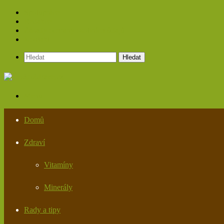
Spolupráce
Redakce
Zásady ochrany osobních údajů
Kontakt
Hledat
Menu
Domů
Zdraví
Vitamíny
Minerály
Rady a tipy