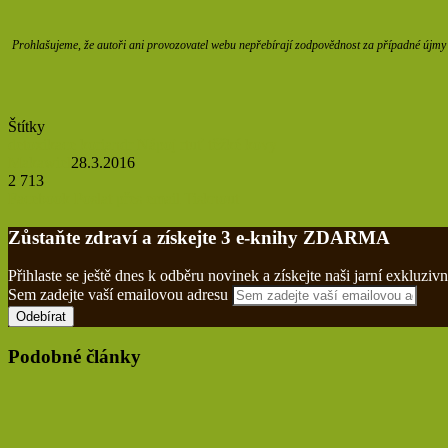
Prohlašujeme, že autoři ani provozovatel webu nepřebírají zodpovědnost za případné újmy z
Štítky
detoxikace
koriandr
Nápoj
rtuť
těžké kovy
Makawiel
28.3.2016
2 713
Facebook
Poslat přes email
Tisknout
Zůstaňte zdraví a získejte 3 e-knihy ZDARMA
Přihlaste se ještě dnes k odběru novinek a získejte naši jarní exklu
Sem zadejte vaší emailovou adresu
Podobné články