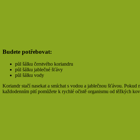
Budete potřebovat:
půl šálku čerstvého koriandru
půl šálku jablečné šťávy
půl šálku vody
Koriandr stačí nasekat a smíchat s vodou a jablečnou šťávou. Pokud mát
každodenním pití pomůžete k rychlé očistě organismu od těžkých kov