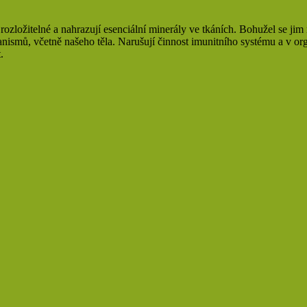
 rozložitelné a nahrazují esenciální minerály ve tkáních. Bohužel se j
anismů, včetně našeho těla. Narušují činnost imunitního systému a v org
.