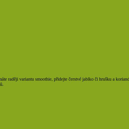
e raději variantu smoothie, přidejte čerstvé jablko či hrušku a koriand
ů.