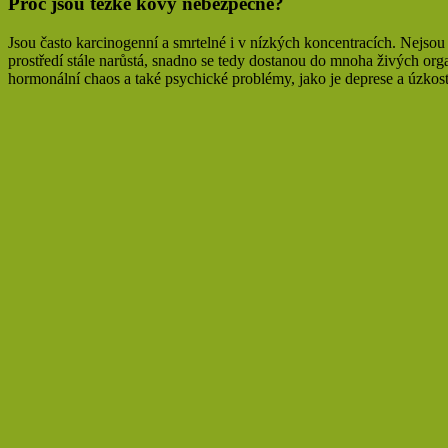
Proč jsou těžké kovy nebezpečné?
Jsou často karcinogenní a smrtelné i v nízkých koncentracích. Nejsou
prostředí stále narůstá, snadno se tedy dostanou do mnoha živých org
hormonální chaos a také psychické problémy, jako je deprese a úzkost