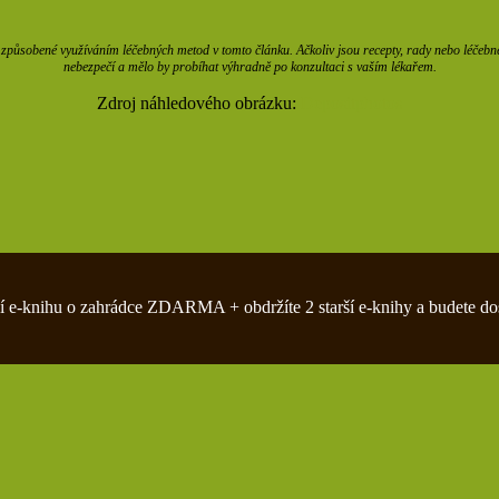
působené využíváním léčebných metod v tomto článku. Ačkoliv jsou recepty, rady nebo léčebné m
nebezpečí a mělo by probíhat výhradně po konzultaci s vaším lékařem.
Zdroj náhledového obrázku:
Depositphotos
zivní e-knihu o zahrádce ZDARMA + obdržíte 2 starší e-knihy a budete do